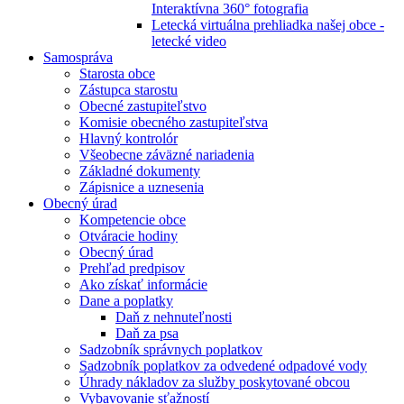
Interaktívna 360° fotografia
Letecká virtuálna prehliadka našej obce -
letecké video
Samospráva
Starosta obce
Zástupca starostu
Obecné zastupiteľstvo
Komisie obecného zastupiteľstva
Hlavný kontrolór
Všeobecne záväzné nariadenia
Základné dokumenty
Zápisnice a uznesenia
Obecný úrad
Kompetencie obce
Otváracie hodiny
Obecný úrad
Prehľad predpisov
Ako získať informácie
Dane a poplatky
Daň z nehnuteľnosti
Daň za psa
Sadzobník správnych poplatkov
Sadzobník poplatkov za odvedené odpadové vody
Úhrady nákladov za služby poskytované obcou
Vybavovanie sťažností