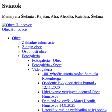
Sviatok
Meniny má
Štefánia
, Kajetán, Afra, Afrodita, Kajetána, Štefana
Obec
Huncovce
Obec
Základné informácie
Z dejín obce
Osobnosti obce
Fotogaleria
Fotogaléria - Obec
Fotogaléria - Šport
Videogaléria
100. výročie úmrtia rabína Samuela
Rosenberga
Osadenie lávky cez rieku Poprad -
12.11.2020
Udeľovanie verejných ocenení Obce
Huncovce
Primičná sv. omša - Matej Horník,
Huncovce 14.9.2025
Letecká virtuálna prehliadka našej obce -