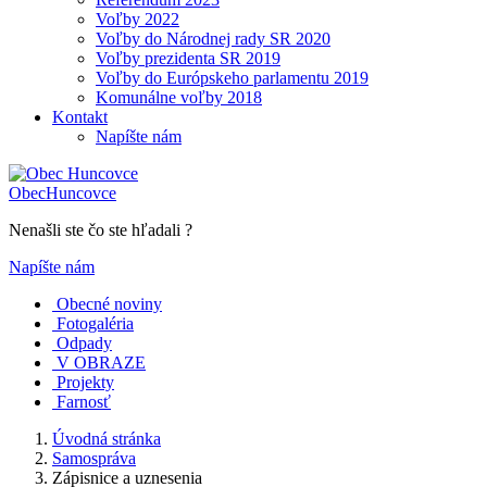
Voľby 2022
Voľby do Národnej rady SR 2020
Voľby prezidenta SR 2019
Voľby do Európskeho parlamentu 2019
Komunálne voľby 2018
Kontakt
Napíšte nám
Obec
Huncovce
Nenašli ste čo ste hľadali ?
Napíšte nám
Obecné noviny
Fotogaléria
Odpady
V OBRAZE
Projekty
Farnosť
Úvodná stránka
Samospráva
Zápisnice a uznesenia