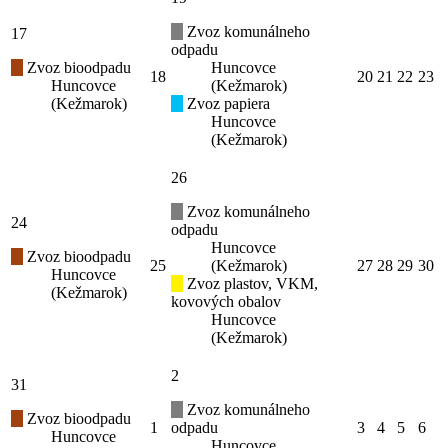
Zvoz komunálneho
17
odpadu
Zvoz bioodpadu
Huncovce
18
20
21
22
23
Huncovce
(Kežmarok)
(Kežmarok)
Zvoz papiera
Huncovce
(Kežmarok)
26
Zvoz komunálneho
24
odpadu
Huncovce
Zvoz bioodpadu
25
(Kežmarok)
27
28
29
30
Huncovce
Zvoz plastov, VKM,
(Kežmarok)
kovových obalov
Huncovce
(Kežmarok)
2
31
Zvoz komunálneho
Zvoz bioodpadu
1
odpadu
3
4
5
6
Huncovce
Huncovce