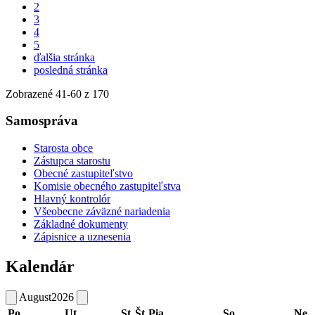
2
3
4
5
ďalšia stránka
posledná stránka
Zobrazené
41
-
60
z 170
Samospráva
Starosta obce
Zástupca starostu
Obecné zastupiteľstvo
Komisie obecného zastupiteľstva
Hlavný kontrolór
Všeobecne záväzné nariadenia
Základné dokumenty
Zápisnice a uznesenia
Kalendár
August
2026
Po
Ut
St
Št
Pia
So
Ne