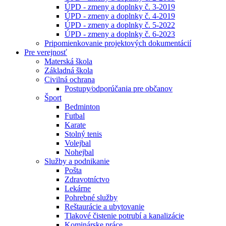
ÚPD - zmeny a doplnky č. 3-2019
ÚPD - zmeny a doplnky č. 4-2019
ÚPD - zmeny a doplnky č. 5-2022
ÚPD - zmeny a doplnky č. 6-2023
Pripomienkovanie projektových dokumentácií
Pre verejnosť
Materská škola
Základná škola
Civilná ochrana
Postupy⁄odporúčania pre občanov
Šport
Bedminton
Futbal
Karate
Stolný tenis
Volejbal
Nohejbal
Služby a podnikanie
Pošta
Zdravotníctvo
Lekárne
Pohrebné služby
Reštaurácie a ubytovanie
Tlakové čistenie potrubí a kanalizácie
Kominárske práce