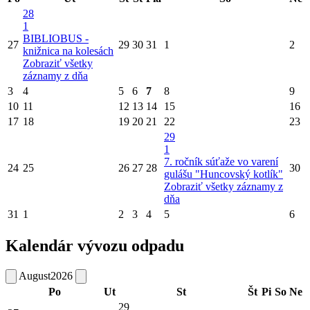
28
1
BIBLIOBUS -
27
29
30
31
1
2
knižnica na kolesách
Zobraziť všetky
záznamy z dňa
3
4
5
6
7
8
9
10
11
12
13
14
15
16
17
18
19
20
21
22
23
29
1
7. ročník súťaže vo varení
24
25
26
27
28
30
gulášu "Huncovský kotlík"
Zobraziť všetky záznamy z
dňa
31
1
2
3
4
5
6
Kalendár vývozu odpadu
August
2026
Po
Ut
St
Št
Pi
So
Ne
29