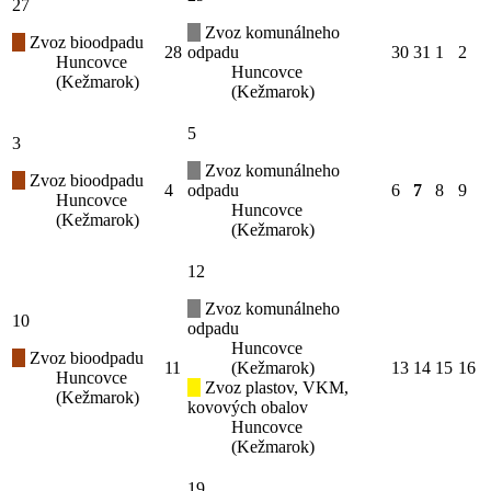
27
Zvoz komunálneho
Zvoz bioodpadu
28
odpadu
30
31
1
2
Huncovce
Huncovce
(Kežmarok)
(Kežmarok)
5
3
Zvoz komunálneho
Zvoz bioodpadu
4
odpadu
6
7
8
9
Huncovce
Huncovce
(Kežmarok)
(Kežmarok)
12
Zvoz komunálneho
10
odpadu
Huncovce
Zvoz bioodpadu
11
(Kežmarok)
13
14
15
16
Huncovce
Zvoz plastov, VKM,
(Kežmarok)
kovových obalov
Huncovce
(Kežmarok)
19