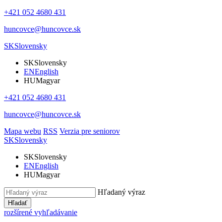
+421 052 4680 431
huncovce@huncovce.sk
SK
Slovensky
SK
Slovensky
EN
English
HU
Magyar
+421 052 4680 431
huncovce@huncovce.sk
Mapa webu
RSS
Verzia pre seniorov
SK
Slovensky
SK
Slovensky
EN
English
HU
Magyar
Hľadaný výraz
Hľadať
rozšírené vyhľadávanie