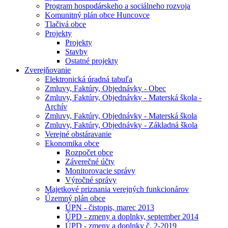
Program hospodárskeho a sociálneho rozvoja
Komunitný plán obce Huncovce
Tlačivá obce
Projekty
Projekty
Stavby
Ostatné projekty
Zverejňovanie
Elektronická úradná tabuľa
Zmluvy, Faktúry, Objednávky - Obec
Zmluvy, Faktúry, Objednávky - Materská škola -
Archív
Zmluvy, Faktúry, Objednávky - Materská škola
Zmluvy, Faktúry, Objednávky - Základná škola
Verejné obstáravanie
Ekonomika obce
Rozpočet obce
Záverečné účty
Monitorovacie správy
Výročné správy
Majetkové priznania verejných funkcionárov
Územný plán obce
ÚPN - čistopis, marec 2013
ÚPD - zmeny a doplnky, september 2014
ÚPD - zmeny a doplnky č. 2-2019