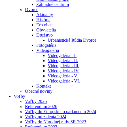
Záhradné centrum
Dvorce
Aktuality
História
Erb obce
Obyvatelia
Družstvo
Urbanistická štúdia Dvorce
Fotogaléria
Videogaléria
Videogaléria - I.
Videogaléria - II.
Videogaléria - III.
Videogaléria - IV.
Videogaléria - V.
Videogaléria - VI.
Kontakt
Obecné noviny
Voľby
Voľby 2026
Referendum 2026
Voľby do Európskeho parlamentu 2024
Voľby prezidenta 2024
Voľby do Národnej rady SR 2023
Referendum 2023