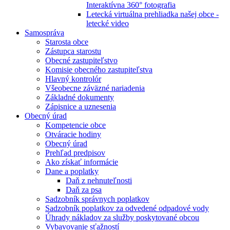
Interaktívna 360° fotografia
Letecká virtuálna prehliadka našej obce -
letecké video
Samospráva
Starosta obce
Zástupca starostu
Obecné zastupiteľstvo
Komisie obecného zastupiteľstva
Hlavný kontrolór
Všeobecne záväzné nariadenia
Základné dokumenty
Zápisnice a uznesenia
Obecný úrad
Kompetencie obce
Otváracie hodiny
Obecný úrad
Prehľad predpisov
Ako získať informácie
Dane a poplatky
Daň z nehnuteľnosti
Daň za psa
Sadzobník správnych poplatkov
Sadzobník poplatkov za odvedené odpadové vody
Úhrady nákladov za služby poskytované obcou
Vybavovanie sťažností