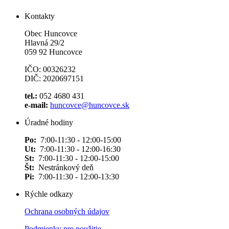
Kontakty
Obec Huncovce
Hlavná 29/2
059 92 Huncovce
IČO: 00326232
DIČ: 2020697151
tel.:
052 4680 431
e-mail:
huncovce@huncovce.sk
Úradné hodiny
Po:
7:00-11:30 - 12:00-15:00
Ut:
7:00-11:30 - 12:00-16:30
St:
7:00-11:30 - 12:00-15:00
Št:
Nestránkový deň
Pi:
7:00-11:30 - 12:00-13:30
Rýchle odkazy
Ochrana osobných údajov
Podmienky pre použitie