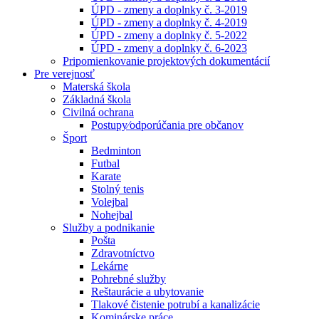
ÚPD - zmeny a doplnky č. 3-2019
ÚPD - zmeny a doplnky č. 4-2019
ÚPD - zmeny a doplnky č. 5-2022
ÚPD - zmeny a doplnky č. 6-2023
Pripomienkovanie projektových dokumentácií
Pre verejnosť
Materská škola
Základná škola
Civilná ochrana
Postupy⁄odporúčania pre občanov
Šport
Bedminton
Futbal
Karate
Stolný tenis
Volejbal
Nohejbal
Služby a podnikanie
Pošta
Zdravotníctvo
Lekárne
Pohrebné služby
Reštaurácie a ubytovanie
Tlakové čistenie potrubí a kanalizácie
Kominárske práce