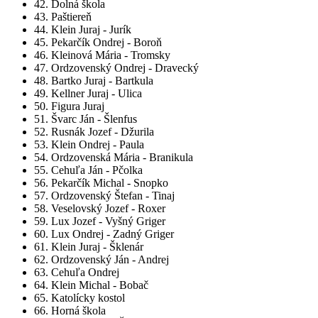
42. Dolná škola
43. Paštiereň
44. Klein Juraj - Jurík
45. Pekarčík Ondrej - Boroň
46. Kleinová Mária - Tromsky
47. Ordzovenský Ondrej - Dravecký
48. Bartko Juraj - Bartkula
49. Kellner Juraj - Ulica
50. Figura Juraj
51. Švarc Ján - Šlenfus
52. Rusnák Jozef - Džurila
53. Klein Ondrej - Paula
54. Ordzovenská Mária - Branikula
55. Cehuľa Ján - Pčolka
56. Pekarčík Michal - Snopko
57. Ordzovenský Štefan - Tinaj
58. Veselovský Jozef - Roxer
59. Lux Jozef - Vyšný Griger
60. Lux Ondrej - Zadný Griger
61. Klein Juraj - Šklenár
62. Ordzovenský Ján - Andrej
63. Cehuľa Ondrej
64. Klein Michal - Bobač
65. Katolícky kostol
66. Horná škola