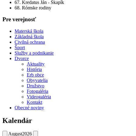
67. Kredatus Ján - Škapík
68. Rómske rodiny
Pre verejnosť
Materská škola
Základná škola
Civilná ochrana
Šport
Služby a podnikanie
Dvorce
Aktuality
História
Erb obce
Obyvatelia
Družstvo
Fotogaléria
Videogaléria
Kontakt
Obecné noviny
Kalendár
August
2026