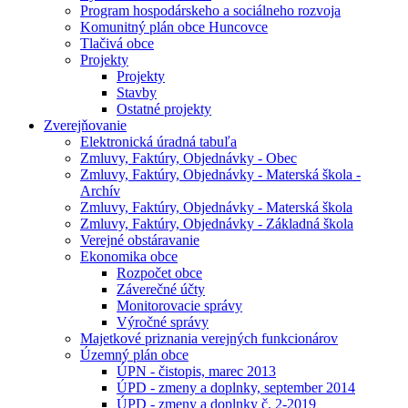
Program hospodárskeho a sociálneho rozvoja
Komunitný plán obce Huncovce
Tlačivá obce
Projekty
Projekty
Stavby
Ostatné projekty
Zverejňovanie
Elektronická úradná tabuľa
Zmluvy, Faktúry, Objednávky - Obec
Zmluvy, Faktúry, Objednávky - Materská škola -
Archív
Zmluvy, Faktúry, Objednávky - Materská škola
Zmluvy, Faktúry, Objednávky - Základná škola
Verejné obstáravanie
Ekonomika obce
Rozpočet obce
Záverečné účty
Monitorovacie správy
Výročné správy
Majetkové priznania verejných funkcionárov
Územný plán obce
ÚPN - čistopis, marec 2013
ÚPD - zmeny a doplnky, september 2014
ÚPD - zmeny a doplnky č. 2-2019