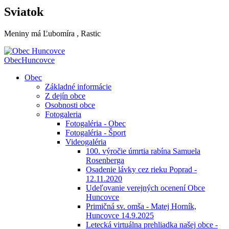
Sviatok
Meniny má
Ľubomíra
, Rastic
Obec
Huncovce
Obec
Základné informácie
Z dejín obce
Osobnosti obce
Fotogaleria
Fotogaléria - Obec
Fotogaléria - Šport
Videogaléria
100. výročie úmrtia rabína Samuela
Rosenberga
Osadenie lávky cez rieku Poprad -
12.11.2020
Udeľovanie verejných ocenení Obce
Huncovce
Primičná sv. omša - Matej Horník,
Huncovce 14.9.2025
Letecká virtuálna prehliadka našej obce -