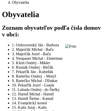
Obyvatelia
Obyvatelia
Zoznam obyvateľov podľa čísla domov
v obci:
1. Ordzovenský Ján - Barbora
2. Majerčák Michal - Bača
3. Majerčák Jozef - Bača
4. Neupauer Michal - Zimerman
5. Klein Ondrej - Mikler
6. Rusnák Ondrej - Birčák
7. Pekarčík Ján - Kubeňák
8. Bartečko Ondrej - Motyš
9. Bartečko Michal - Džatkar
10. Pekarčík Jozef - Ganek
11. Labuda Ondrej - do Štefky
12. Harniš Michal - Harniš
13. Harniš Štefan - Kamaš
14. Evanjelický kostol
15. Kalix Juraj - Kalix