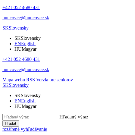
+421 052 4680 431
huncovce@huncovce.sk
SK
Slovensky
SK
Slovensky
EN
English
HU
Magyar
+421 052 4680 431
huncovce@huncovce.sk
Mapa webu
RSS
Verzia pre seniorov
SK
Slovensky
SK
Slovensky
EN
English
HU
Magyar
Hľadaný výraz
Hľadať
rozšírené vyhľadávanie