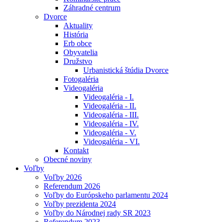
Záhradné centrum
Dvorce
Aktuality
História
Erb obce
Obyvatelia
Družstvo
Urbanistická štúdia Dvorce
Fotogaléria
Videogaléria
Videogaléria - I.
Videogaléria - II.
Videogaléria - III.
Videogaléria - IV.
Videogaléria - V.
Videogaléria - VI.
Kontakt
Obecné noviny
Voľby
Voľby 2026
Referendum 2026
Voľby do Európskeho parlamentu 2024
Voľby prezidenta 2024
Voľby do Národnej rady SR 2023
Referendum 2023