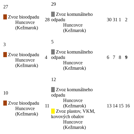
29
27
Zvoz komunálneho
Zvoz bioodpadu
28
odpadu
30
31
1
2
Huncovce
Huncovce
(Kežmarok)
(Kežmarok)
5
3
Zvoz komunálneho
Zvoz bioodpadu
4
odpadu
6
7
8
9
Huncovce
Huncovce
(Kežmarok)
(Kežmarok)
12
Zvoz komunálneho
10
odpadu
Huncovce
Zvoz bioodpadu
11
(Kežmarok)
13
14
15
16
Huncovce
Zvoz plastov, VKM,
(Kežmarok)
kovových obalov
Huncovce
(Kežmarok)