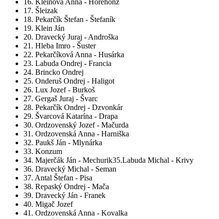
16. Kleinová Anna - Horehonz
17. Šleizak
18. Pekarčík Štefan - Štefaník
19. Klein Ján
20. Dravecký Juraj - Androška
21. Hleba Imro - Šuster
22. Pekarčíková Anna - Husárka
23. Labuda Ondrej - Francia
24. Brincko Ondrej
25. Onderuš Ondrej - Haligot
26. Lux Jozef - Burkoš
27. Gergaš Juraj - Švarc
28. Pekarčík Ondrej - Dzvonkár
29. Švarcová Katarína - Drapa
30. Ordzovenský Jozef - Mačurda
31. Ordzovenská Anna - Harniška
32. Paukš Ján - Mlynárka
33. Konzum
34. Majerčák Ján - Mechurik35.Labuda Michal - Krivy
36. Dravecký Michal - Seman
37. Antal Štefan - Pisa
38. Repaský Ondrej - Mača
39. Dravecký Ján - Franek
40. Migač Jozef
41. Ordzovenská Anna - Kovalka