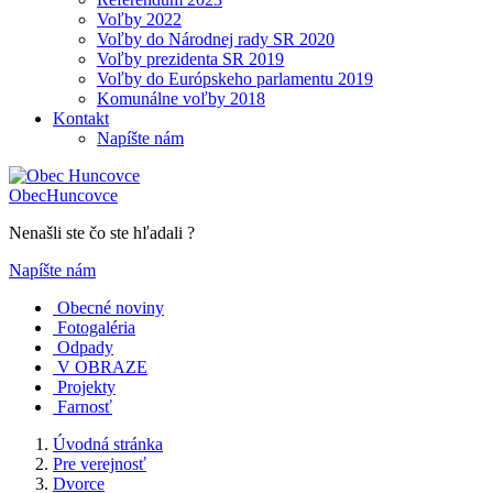
Voľby 2022
Voľby do Národnej rady SR 2020
Voľby prezidenta SR 2019
Voľby do Európskeho parlamentu 2019
Komunálne voľby 2018
Kontakt
Napíšte nám
Obec
Huncovce
Nenašli ste čo ste hľadali ?
Napíšte nám
Obecné noviny
Fotogaléria
Odpady
V OBRAZE
Projekty
Farnosť
Úvodná stránka
Pre verejnosť
Dvorce