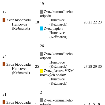
19
Zvoz komunálneho
17
odpadu
Zvoz bioodpadu
Huncovce
18
20
21
22
23
Huncovce
(Kežmarok)
(Kežmarok)
Zvoz papiera
Huncovce
(Kežmarok)
26
Zvoz komunálneho
24
odpadu
Huncovce
Zvoz bioodpadu
25
(Kežmarok)
27
28
29
30
Huncovce
Zvoz plastov, VKM,
(Kežmarok)
kovových obalov
Huncovce
(Kežmarok)
2
31
Zvoz komunálneho
Zvoz bioodpadu
1
odpadu
3
4
5
6