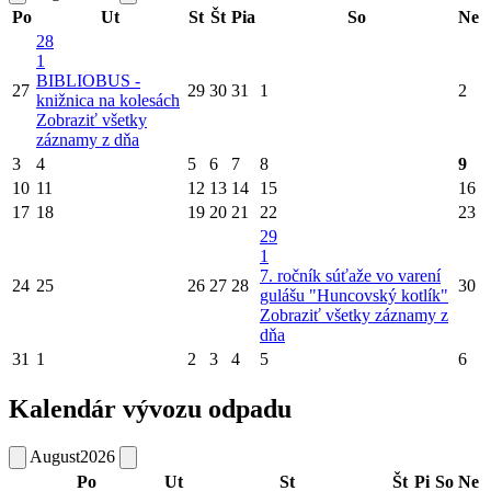
Po
Ut
St
Št
Pia
So
Ne
28
1
BIBLIOBUS -
27
29
30
31
1
2
knižnica na kolesách
Zobraziť všetky
záznamy z dňa
3
4
5
6
7
8
9
10
11
12
13
14
15
16
17
18
19
20
21
22
23
29
1
7. ročník súťaže vo varení
24
25
26
27
28
30
gulášu "Huncovský kotlík"
Zobraziť všetky záznamy z
dňa
31
1
2
3
4
5
6
Kalendár vývozu odpadu
August
2026
Po
Ut
St
Št
Pi
So
Ne