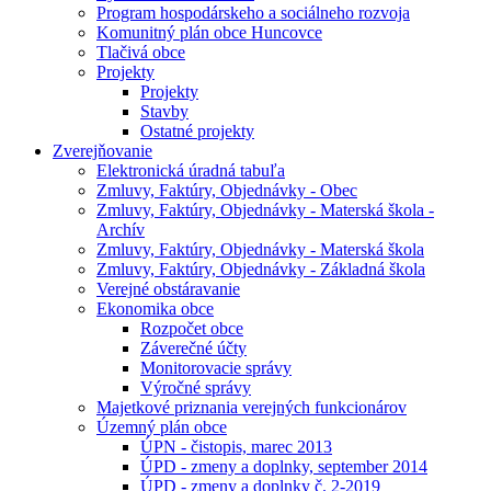
Program hospodárskeho a sociálneho rozvoja
Komunitný plán obce Huncovce
Tlačivá obce
Projekty
Projekty
Stavby
Ostatné projekty
Zverejňovanie
Elektronická úradná tabuľa
Zmluvy, Faktúry, Objednávky - Obec
Zmluvy, Faktúry, Objednávky - Materská škola -
Archív
Zmluvy, Faktúry, Objednávky - Materská škola
Zmluvy, Faktúry, Objednávky - Základná škola
Verejné obstáravanie
Ekonomika obce
Rozpočet obce
Záverečné účty
Monitorovacie správy
Výročné správy
Majetkové priznania verejných funkcionárov
Územný plán obce
ÚPN - čistopis, marec 2013
ÚPD - zmeny a doplnky, september 2014
ÚPD - zmeny a doplnky č. 2-2019