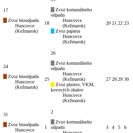
Zvoz komunálneho
17
odpadu
Zvoz bioodpadu
Huncovce
18
20
21
22
23
Huncovce
(Kežmarok)
(Kežmarok)
Zvoz papiera
Huncovce
(Kežmarok)
26
Zvoz komunálneho
24
odpadu
Huncovce
Zvoz bioodpadu
25
(Kežmarok)
27
28
29
30
Huncovce
Zvoz plastov, VKM,
(Kežmarok)
kovových obalov
Huncovce
(Kežmarok)
2
31
Zvoz komunálneho
Zvoz bioodpadu
1
odpadu
3
4
5
6
Huncovce
Huncovce