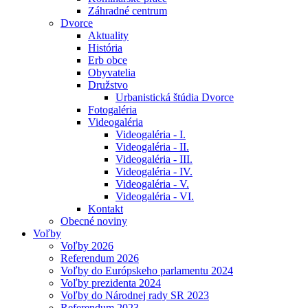
Záhradné centrum
Dvorce
Aktuality
História
Erb obce
Obyvatelia
Družstvo
Urbanistická štúdia Dvorce
Fotogaléria
Videogaléria
Videogaléria - I.
Videogaléria - II.
Videogaléria - III.
Videogaléria - IV.
Videogaléria - V.
Videogaléria - VI.
Kontakt
Obecné noviny
Voľby
Voľby 2026
Referendum 2026
Voľby do Európskeho parlamentu 2024
Voľby prezidenta 2024
Voľby do Národnej rady SR 2023
Referendum 2023