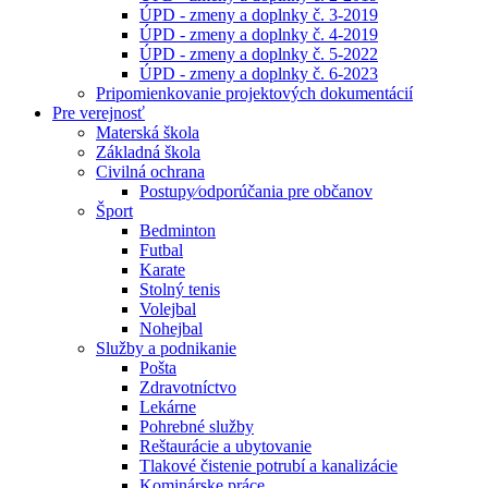
ÚPD - zmeny a doplnky č. 3-2019
ÚPD - zmeny a doplnky č. 4-2019
ÚPD - zmeny a doplnky č. 5-2022
ÚPD - zmeny a doplnky č. 6-2023
Pripomienkovanie projektových dokumentácií
Pre verejnosť
Materská škola
Základná škola
Civilná ochrana
Postupy⁄odporúčania pre občanov
Šport
Bedminton
Futbal
Karate
Stolný tenis
Volejbal
Nohejbal
Služby a podnikanie
Pošta
Zdravotníctvo
Lekárne
Pohrebné služby
Reštaurácie a ubytovanie
Tlakové čistenie potrubí a kanalizácie
Kominárske práce