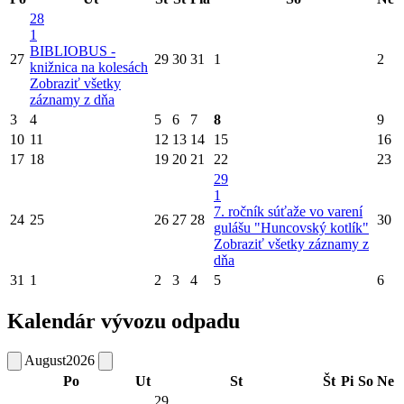
28
1
BIBLIOBUS -
27
29
30
31
1
2
knižnica na kolesách
Zobraziť všetky
záznamy z dňa
3
4
5
6
7
8
9
10
11
12
13
14
15
16
17
18
19
20
21
22
23
29
1
7. ročník súťaže vo varení
24
25
26
27
28
30
gulášu "Huncovský kotlík"
Zobraziť všetky záznamy z
dňa
31
1
2
3
4
5
6
Kalendár vývozu odpadu
August
2026
Po
Ut
St
Št
Pi
So
Ne
29