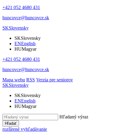
+421 052 4680 431
huncovce@huncovce.sk
SK
Slovensky
SK
Slovensky
EN
English
HU
Magyar
+421 052 4680 431
huncovce@huncovce.sk
Mapa webu
RSS
Verzia pre seniorov
SK
Slovensky
SK
Slovensky
EN
English
HU
Magyar
Hľadaný výraz
Hľadať
rozšírené vyhľadávanie