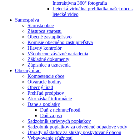
Interaktívna 360° fotografia
Letecká virtuálna prehliadka našej obce -
letecké video
Samospráva
Starosta obce
Zástupca starostu
Obecné zastupiteľstvo
Komisie obecného zastupiteľstva
Hlavný kontrolór
Všeobecne záväzné nariadenia
Základné dokumenty
Zápisnice a uznesenia
Obecný úrad
Kompetencie obce
Otváracie hodiny
Obecný úrad
Prehľad predpisov
Ako získať informácie
Dane a poplatky
Daň z nehnuteľnosti
Daň za psa
Sadzobník správnych poplatkov
Sadzobník poplatkov za odvedené odpadové vody
Úhrady nákladov za služby poskytované obcou
Vybavovanie sťažností