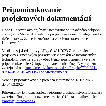
Pripomienkovanie
projektových dokumentácií
Obec Huncovce ako prijímateľ nenávratného finančného príspevku
z Programu Slovensko realizuje projekt s názvom: „Inteligentné IoT
riešenia pre zvýšenie bezpečnosti a efektívnu správu obce
Huncovce“.
V súlade s § 4 ods. 11 vyhlášky č. 401/2023 Z. z. o riadení
projektov a zmenových požiadaviek v prevádzke informačných
technológií verejnej správy obec týmto sprístupňuje na verejné
pripomienkovanie výstupy prípravnej a iniciačnej fázy projektu
zverejnená na :
https://metais.slovensko.sk/ci/Projekt/770fd321-
89e1-44f5-9281-d999b21bd246/documents
Verejné pripomienkovanie prebieha v termíne od 18.02.2026
do 04.03.2026.
Pripomienky je možné zasielať písomne prostredníctvom formulára
zverejneného pri tomto ozname a zasielať ich na e-mailovú adresu:
starosta@huncovce.sk