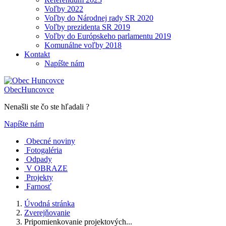
Voľby 2022
Voľby do Národnej rady SR 2020
Voľby prezidenta SR 2019
Voľby do Európskeho parlamentu 2019
Komunálne voľby 2018
Kontakt
Napíšte nám
Obec
Huncovce
Nenašli ste čo ste hľadali ?
Napíšte nám
Obecné noviny
Fotogaléria
Odpady
V OBRAZE
Projekty
Farnosť
Úvodná stránka
Zverejňovanie
Pripomienkovanie projektových...