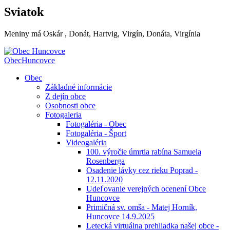
Sviatok
Meniny má
Oskár
, Donát, Hartvig, Virgín, Donáta, Virgínia
Obec
Huncovce
Obec
Základné informácie
Z dejín obce
Osobnosti obce
Fotogaleria
Fotogaléria - Obec
Fotogaléria - Šport
Videogaléria
100. výročie úmrtia rabína Samuela
Rosenberga
Osadenie lávky cez rieku Poprad -
12.11.2020
Udeľovanie verejných ocenení Obce
Huncovce
Primičná sv. omša - Matej Horník,
Huncovce 14.9.2025
Letecká virtuálna prehliadka našej obce -