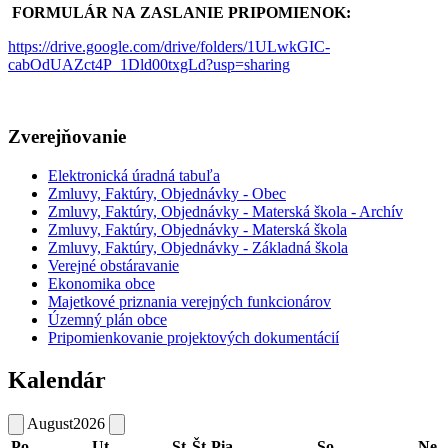
FORMULÁR NA ZASLANIE PRIPOMIENOK:
https://drive.google.com/drive/folders/1ULwkGIC-
cabOdUAZct4P_1Dld00txgLd?usp=sharing
Zverejňovanie
Elektronická úradná tabuľa
Zmluvy, Faktúry, Objednávky - Obec
Zmluvy, Faktúry, Objednávky - Materská škola - Archív
Zmluvy, Faktúry, Objednávky - Materská škola
Zmluvy, Faktúry, Objednávky - Základná škola
Verejné obstáravanie
Ekonomika obce
Majetkové priznania verejných funkcionárov
Územný plán obce
Pripomienkovanie projektových dokumentácií
Kalendár
August
2026
Po
Ut
St
Št
Pia
So
Ne