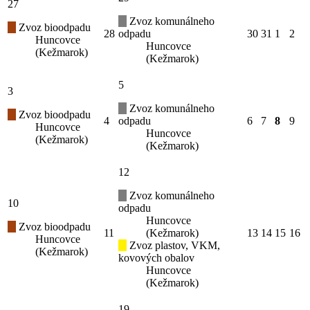
27
Zvoz komunálneho
Zvoz bioodpadu
28
odpadu
30
31
1
2
Huncovce
Huncovce
(Kežmarok)
(Kežmarok)
5
3
Zvoz komunálneho
Zvoz bioodpadu
4
odpadu
6
7
8
9
Huncovce
Huncovce
(Kežmarok)
(Kežmarok)
12
Zvoz komunálneho
10
odpadu
Huncovce
Zvoz bioodpadu
11
(Kežmarok)
13
14
15
16
Huncovce
Zvoz plastov, VKM,
(Kežmarok)
kovových obalov
Huncovce
(Kežmarok)
19