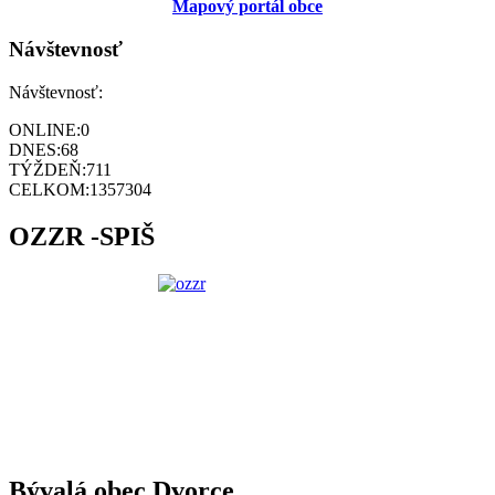
Mapový portál obce
Návštevnosť
Návštevnosť:
ONLINE:
0
DNES:
68
TÝŽDEŇ:
711
CELKOM:
1357304
OZZR -SPIŠ
Bývalá obec Dvorce