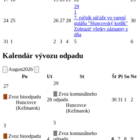
29
1
7. ročník súťaže vo varení
24
25
26
27
28
30
gulášu "Huncovský kotlík"
Zobraziť všetky záznamy z
dňa
31
1
2
3
4
5
6
Kalendár vývozu odpadu
August
2026
Po
Ut
St
Št
Pi
So
Ne
29
27
Zvoz komunálneho
Zvoz bioodpadu
28
odpadu
30
31
1
2
Huncovce
Huncovce
(Kežmarok)
(Kežmarok)
5
3
Zvoz komunálneho
Zvoz bioodpadu
4
odpadu
6
7
8
9