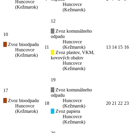
Huncovce
Huncovce
(Kežmarok)
(Kežmarok)
12
Zvoz komunálneho
10
odpadu
Huncovce
Zvoz bioodpadu
11
(Kežmarok)
13
14
15
16
Huncovce
Zvoz plastov, VKM,
(Kežmarok)
kovových obalov
Huncovce
(Kežmarok)
19
Zvoz komunálneho
17
odpadu
Zvoz bioodpadu
Huncovce
18
20
21
22
23
Huncovce
(Kežmarok)
(Kežmarok)
Zvoz papiera
Huncovce
(Kežmarok)