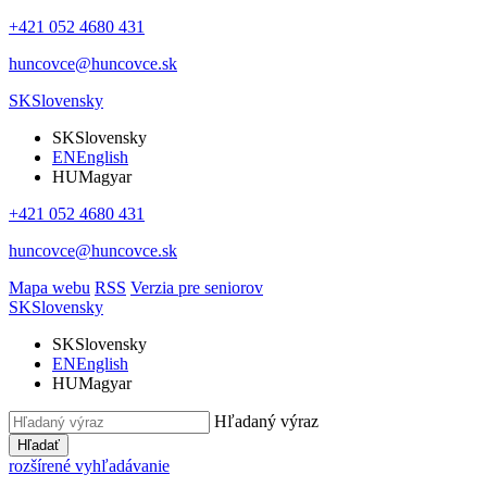
+421 052 4680 431
huncovce@huncovce.sk
SK
Slovensky
SK
Slovensky
EN
English
HU
Magyar
+421 052 4680 431
huncovce@huncovce.sk
Mapa webu
RSS
Verzia pre seniorov
SK
Slovensky
SK
Slovensky
EN
English
HU
Magyar
Hľadaný výraz
Hľadať
rozšírené vyhľadávanie