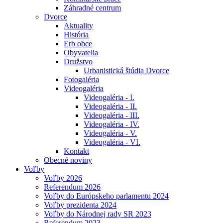
Záhradné centrum
Dvorce
Aktuality
História
Erb obce
Obyvatelia
Družstvo
Urbanistická štúdia Dvorce
Fotogaléria
Videogaléria
Videogaléria - I.
Videogaléria - II.
Videogaléria - III.
Videogaléria - IV.
Videogaléria - V.
Videogaléria - VI.
Kontakt
Obecné noviny
Voľby
Voľby 2026
Referendum 2026
Voľby do Európskeho parlamentu 2024
Voľby prezidenta 2024
Voľby do Národnej rady SR 2023
Referendum 2023