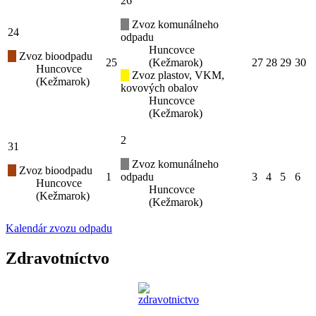
26
Zvoz komunálneho
24
odpadu
Huncovce
Zvoz bioodpadu
25
(Kežmarok)
27
28
29
30
Huncovce
Zvoz plastov, VKM,
(Kežmarok)
kovových obalov
Huncovce
(Kežmarok)
2
31
Zvoz komunálneho
Zvoz bioodpadu
1
odpadu
3
4
5
6
Huncovce
Huncovce
(Kežmarok)
(Kežmarok)
Kalendár zvozu odpadu
Zdravotníctvo