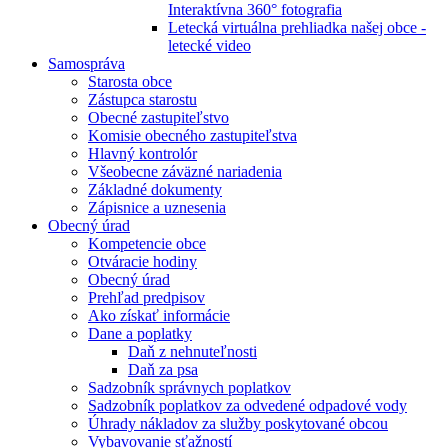
Interaktívna 360° fotografia
Letecká virtuálna prehliadka našej obce -
letecké video
Samospráva
Starosta obce
Zástupca starostu
Obecné zastupiteľstvo
Komisie obecného zastupiteľstva
Hlavný kontrolór
Všeobecne záväzné nariadenia
Základné dokumenty
Zápisnice a uznesenia
Obecný úrad
Kompetencie obce
Otváracie hodiny
Obecný úrad
Prehľad predpisov
Ako získať informácie
Dane a poplatky
Daň z nehnuteľnosti
Daň za psa
Sadzobník správnych poplatkov
Sadzobník poplatkov za odvedené odpadové vody
Úhrady nákladov za služby poskytované obcou
Vybavovanie sťažností