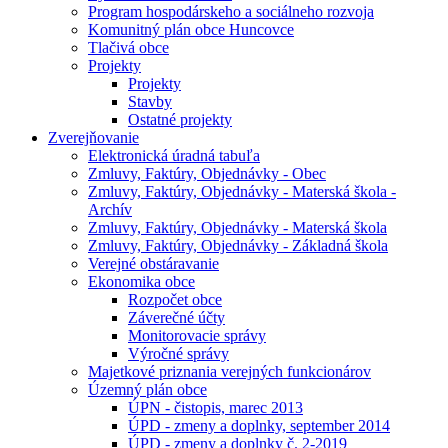
Program hospodárskeho a sociálneho rozvoja
Komunitný plán obce Huncovce
Tlačivá obce
Projekty
Projekty
Stavby
Ostatné projekty
Zverejňovanie
Elektronická úradná tabuľa
Zmluvy, Faktúry, Objednávky - Obec
Zmluvy, Faktúry, Objednávky - Materská škola -
Archív
Zmluvy, Faktúry, Objednávky - Materská škola
Zmluvy, Faktúry, Objednávky - Základná škola
Verejné obstáravanie
Ekonomika obce
Rozpočet obce
Záverečné účty
Monitorovacie správy
Výročné správy
Majetkové priznania verejných funkcionárov
Územný plán obce
ÚPN - čistopis, marec 2013
ÚPD - zmeny a doplnky, september 2014
ÚPD - zmeny a doplnky č. 2-2019