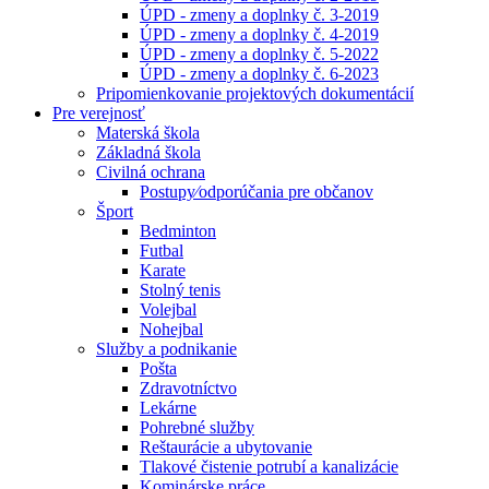
ÚPD - zmeny a doplnky č. 3-2019
ÚPD - zmeny a doplnky č. 4-2019
ÚPD - zmeny a doplnky č. 5-2022
ÚPD - zmeny a doplnky č. 6-2023
Pripomienkovanie projektových dokumentácií
Pre verejnosť
Materská škola
Základná škola
Civilná ochrana
Postupy⁄odporúčania pre občanov
Šport
Bedminton
Futbal
Karate
Stolný tenis
Volejbal
Nohejbal
Služby a podnikanie
Pošta
Zdravotníctvo
Lekárne
Pohrebné služby
Reštaurácie a ubytovanie
Tlakové čistenie potrubí a kanalizácie
Kominárske práce