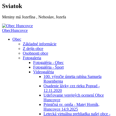
Sviatok
Meniny má
Jozefína
, Nehoslav, Jozefa
Obec
Huncovce
Obec
Základné informácie
Z dejín obce
Osobnosti obce
Fotogaleria
Fotogaléria - Obec
Fotogaléria - Šport
Videogaléria
100. výročie úmrtia rabína Samuela
Rosenberga
Osadenie lávky cez rieku Poprad -
12.11.2020
Udeľovanie verejných ocenení Obce
Huncovce
Primičná sv. omša - Matej Horník,
Huncovce 14.9.2025
Letecká virtuálna prehliadka našej obce -