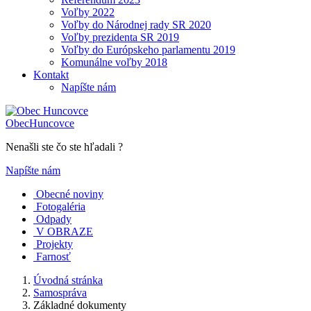
Voľby 2022
Voľby do Národnej rady SR 2020
Voľby prezidenta SR 2019
Voľby do Európskeho parlamentu 2019
Komunálne voľby 2018
Kontakt
Napíšte nám
Obec
Huncovce
Nenašli ste čo ste hľadali ?
Napíšte nám
Obecné noviny
Fotogaléria
Odpady
V OBRAZE
Projekty
Farnosť
Úvodná stránka
Samospráva
Základné dokumenty