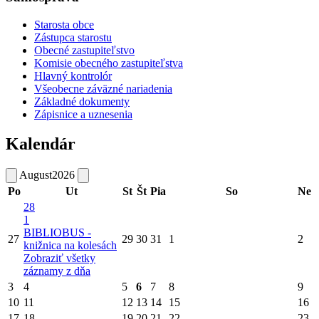
Starosta obce
Zástupca starostu
Obecné zastupiteľstvo
Komisie obecného zastupiteľstva
Hlavný kontrolór
Všeobecne záväzné nariadenia
Základné dokumenty
Zápisnice a uznesenia
Kalendár
August
2026
Po
Ut
St
Št
Pia
So
Ne
28
1
BIBLIOBUS -
27
29
30
31
1
2
knižnica na kolesách
Zobraziť všetky
záznamy z dňa
3
4
5
6
7
8
9
10
11
12
13
14
15
16
17
18
19
20
21
22
23