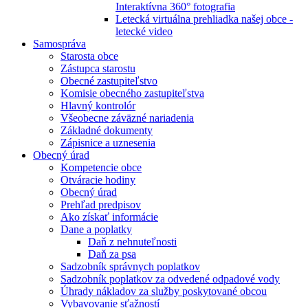
Interaktívna 360° fotografia
Letecká virtuálna prehliadka našej obce -
letecké video
Samospráva
Starosta obce
Zástupca starostu
Obecné zastupiteľstvo
Komisie obecného zastupiteľstva
Hlavný kontrolór
Všeobecne záväzné nariadenia
Základné dokumenty
Zápisnice a uznesenia
Obecný úrad
Kompetencie obce
Otváracie hodiny
Obecný úrad
Prehľad predpisov
Ako získať informácie
Dane a poplatky
Daň z nehnuteľnosti
Daň za psa
Sadzobník správnych poplatkov
Sadzobník poplatkov za odvedené odpadové vody
Úhrady nákladov za služby poskytované obcou
Vybavovanie sťažností