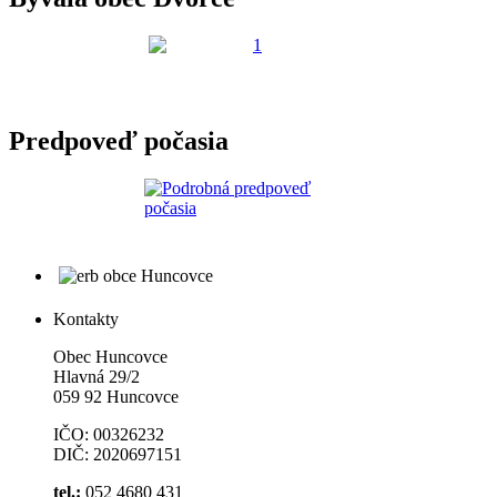
Predpoveď počasia
Kontakty
Obec Huncovce
Hlavná 29/2
059 92 Huncovce
IČO: 00326232
DIČ: 2020697151
tel.:
052 4680 431