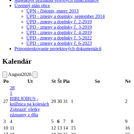
Majetkové priznania verejných funkcionárov
Územný plán obce
ÚPN - čistopis, marec 2013
ÚPD - zmeny a doplnky, september 2014
ÚPD - zmeny a doplnky č. 2-2019
ÚPD - zmeny a doplnky č. 3-2019
ÚPD - zmeny a doplnky č. 4-2019
ÚPD - zmeny a doplnky č. 5-2022
ÚPD - zmeny a doplnky č. 6-2023
Pripomienkovanie projektových dokumentácií
Kalendár
August
2026
Po
Ut
St
Št
Pia
So
Ne
28
1
BIBLIOBUS -
27
29
30
31
1
2
knižnica na kolesách
Zobraziť všetky
záznamy z dňa
3
4
5
6
7
8
9
10
11
12
13
14
15
16