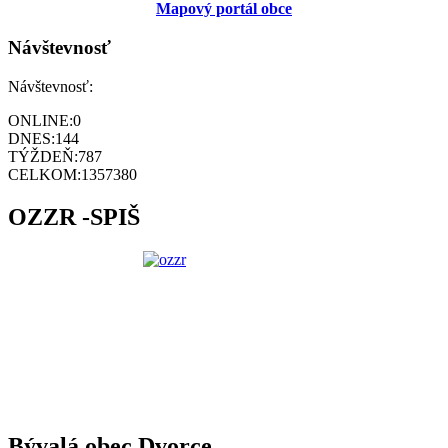
Mapový portál obce
Návštevnosť
Návštevnosť:
ONLINE:
0
DNES:
144
TÝŽDEŇ:
787
CELKOM:
1357380
OZZR -SPIŠ
Bývalá obec Dvorce