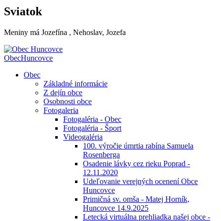
Sviatok
Meniny má
Jozefína
, Nehoslav, Jozefa
Obec
Huncovce
Obec
Základné informácie
Z dejín obce
Osobnosti obce
Fotogaleria
Fotogaléria - Obec
Fotogaléria - Šport
Videogaléria
100. výročie úmrtia rabína Samuela
Rosenberga
Osadenie lávky cez rieku Poprad -
12.11.2020
Udeľovanie verejných ocenení Obce
Huncovce
Primičná sv. omša - Matej Horník,
Huncovce 14.9.2025
Letecká virtuálna prehliadka našej obce -