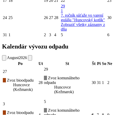
17
18
19
20
21
22
23
29
1
7. ročník súťaže vo varení
24
25
26
27
28
30
gulášu "Huncovský kotlík"
Zobraziť všetky záznamy z
dňa
31
1
2
3
4
5
6
Kalendár vývozu odpadu
August
2026
Po
Ut
St
Št
Pi
So
Ne
29
27
Zvoz komunálneho
Zvoz bioodpadu
28
odpadu
30
31
1
2
Huncovce
Huncovce
(Kežmarok)
(Kežmarok)
5
3
Zvoz komunálneho
Zvoz bioodpadu
4
odpadu
6
7
8
9