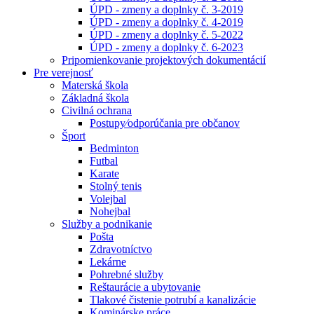
ÚPD - zmeny a doplnky č. 3-2019
ÚPD - zmeny a doplnky č. 4-2019
ÚPD - zmeny a doplnky č. 5-2022
ÚPD - zmeny a doplnky č. 6-2023
Pripomienkovanie projektových dokumentácií
Pre verejnosť
Materská škola
Základná škola
Civilná ochrana
Postupy⁄odporúčania pre občanov
Šport
Bedminton
Futbal
Karate
Stolný tenis
Volejbal
Nohejbal
Služby a podnikanie
Pošta
Zdravotníctvo
Lekárne
Pohrebné služby
Reštaurácie a ubytovanie
Tlakové čistenie potrubí a kanalizácie
Kominárske práce