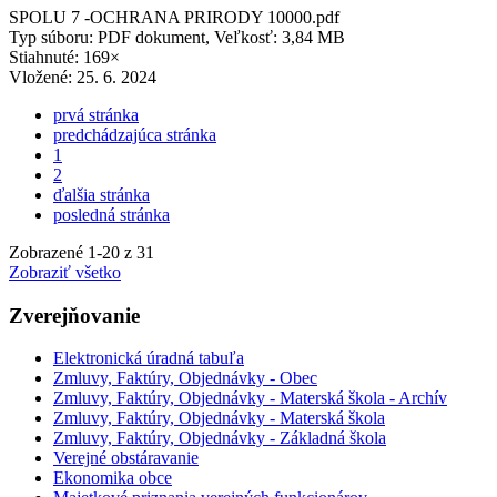
SPOLU 7 -OCHRANA PRIRODY 10000.pdf
Typ súboru: PDF dokument, Veľkosť: 3,84 MB
Stiahnuté: 169×
Vložené:
25. 6. 2024
prvá stránka
predchádzajúca stránka
1
2
ďalšia stránka
posledná stránka
Zobrazené
1
-
20
z 31
Zobraziť všetko
Zverejňovanie
Elektronická úradná tabuľa
Zmluvy, Faktúry, Objednávky - Obec
Zmluvy, Faktúry, Objednávky - Materská škola - Archív
Zmluvy, Faktúry, Objednávky - Materská škola
Zmluvy, Faktúry, Objednávky - Základná škola
Verejné obstáravanie
Ekonomika obce