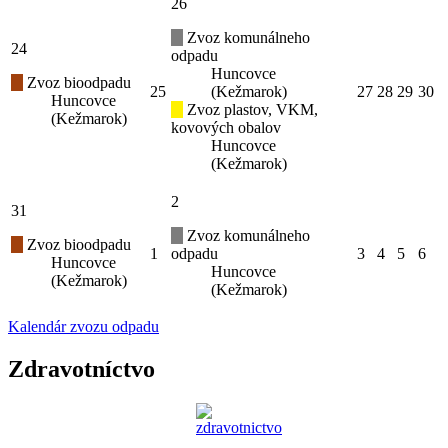
26
Zvoz komunálneho
24
odpadu
Huncovce
Zvoz bioodpadu
25
(Kežmarok)
27
28
29
30
Huncovce
Zvoz plastov, VKM,
(Kežmarok)
kovových obalov
Huncovce
(Kežmarok)
2
31
Zvoz komunálneho
Zvoz bioodpadu
1
odpadu
3
4
5
6
Huncovce
Huncovce
(Kežmarok)
(Kežmarok)
Kalendár zvozu odpadu
Zdravotníctvo