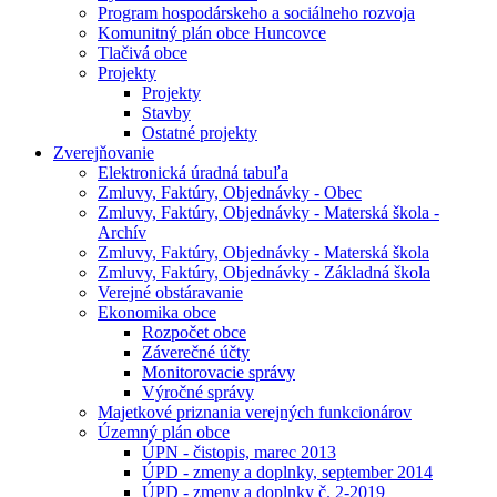
Program hospodárskeho a sociálneho rozvoja
Komunitný plán obce Huncovce
Tlačivá obce
Projekty
Projekty
Stavby
Ostatné projekty
Zverejňovanie
Elektronická úradná tabuľa
Zmluvy, Faktúry, Objednávky - Obec
Zmluvy, Faktúry, Objednávky - Materská škola -
Archív
Zmluvy, Faktúry, Objednávky - Materská škola
Zmluvy, Faktúry, Objednávky - Základná škola
Verejné obstáravanie
Ekonomika obce
Rozpočet obce
Záverečné účty
Monitorovacie správy
Výročné správy
Majetkové priznania verejných funkcionárov
Územný plán obce
ÚPN - čistopis, marec 2013
ÚPD - zmeny a doplnky, september 2014
ÚPD - zmeny a doplnky č. 2-2019