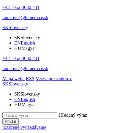
+421 052 4680 431
huncovce@huncovce.sk
SK
Slovensky
SK
Slovensky
EN
English
HU
Magyar
+421 052 4680 431
huncovce@huncovce.sk
Mapa webu
RSS
Verzia pre seniorov
SK
Slovensky
SK
Slovensky
EN
English
HU
Magyar
Hľadaný výraz
Hľadať
rozšírené vyhľadávanie