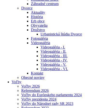
Záhradné centrum
Dvorce
Aktuality
História
Erb obce
Obyvatelia
Družstvo
Urbanistická štúdia Dvorce
Fotogaléria
Videogaléria
Videogaléria - I.
Videogaléria - II.
Videogaléria - III.
Videogaléria - IV.
Videogaléria - V.
Videogaléria - VI.
Kontakt
Obecné noviny
Voľby
Voľby 2026
Referendum 2026
Voľby do Európskeho parlamentu 2024
Voľby prezidenta 2024
Voľby do Národnej rady SR 2023
Referendum 2023