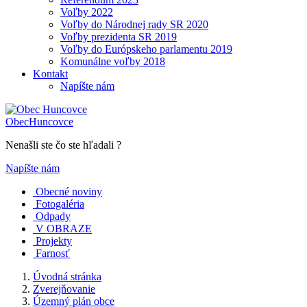
Voľby 2022
Voľby do Národnej rady SR 2020
Voľby prezidenta SR 2019
Voľby do Európskeho parlamentu 2019
Komunálne voľby 2018
Kontakt
Napíšte nám
Obec
Huncovce
Nenašli ste čo ste hľadali ?
Napíšte nám
Obecné noviny
Fotogaléria
Odpady
V OBRAZE
Projekty
Farnosť
Úvodná stránka
Zverejňovanie
Územný plán obce