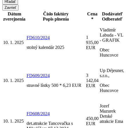
Zavrieť
Dátum
Číslo faktúry
Cena
Dodávateľ
zverejnenia
Popis plnenia
*
Odberateľ
Vladimír
Labuda - VL
1
FD610/2024
- GRAFIK
10. 1. 2025
935,00
stolný kalendár 2025
EUR
Obec
Huncovce
Up Déjeuner,
3
FD609/2024
s.r.o.,
10. 1. 2025
142,04
stravné lístky 500 * 6,23 EUR
Obec
EUR
Huncovce
Jozef
Mazurek
FD608/2024
Detské
450,00
10. 1. 2025
atrakcie Ema
det.atrakcie Tancovačka s
EUR