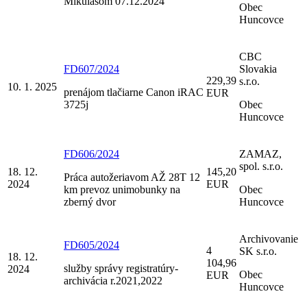
Mikulášom 07.12.2024
Obec
Huncovce
CBC
FD607/2024
Slovakia
229,39
s.r.o.
10. 1. 2025
prenájom tlačiarne Canon iRAC
EUR
3725j
Obec
Huncovce
FD606/2024
ZAMAZ,
spol. s.r.o.
18. 12.
145,20
Práca autožeriavom AŽ 28T 12
2024
EUR
km prevoz unimobunky na
Obec
zberný dvor
Huncovce
Archivovanie
FD605/2024
4
SK s.r.o.
18. 12.
104,96
služby správy registratúry-
2024
Obec
EUR
archivácia r.2021,2022
Huncovce