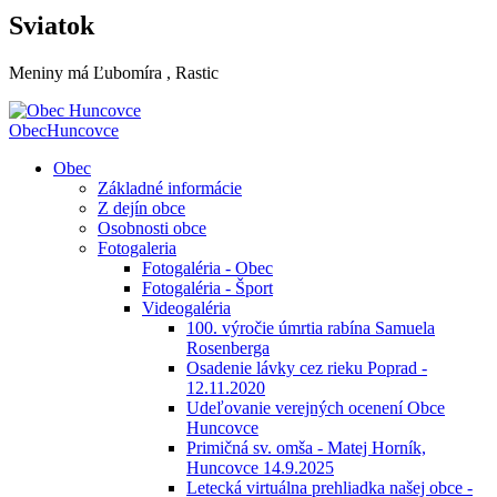
Sviatok
Meniny má
Ľubomíra
, Rastic
Obec
Huncovce
Obec
Základné informácie
Z dejín obce
Osobnosti obce
Fotogaleria
Fotogaléria - Obec
Fotogaléria - Šport
Videogaléria
100. výročie úmrtia rabína Samuela
Rosenberga
Osadenie lávky cez rieku Poprad -
12.11.2020
Udeľovanie verejných ocenení Obce
Huncovce
Primičná sv. omša - Matej Horník,
Huncovce 14.9.2025
Letecká virtuálna prehliadka našej obce -