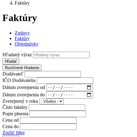
Faktúry
Faktúry
Zmluvy
Faktúry
Objednávky
Hľadaný výraz
Hľadať
Rozšírené hľadanie
Dodávateľ
IČO Dodávatelia
Dátum zverejnenia od
Dátum zverejnenia do
Zverejnený v roku
Číslo faktúry
Popis plnenia
Cena od
Cena do
Zrušiť filter