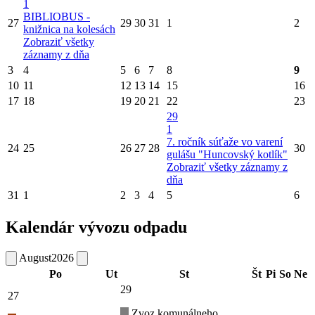
1
BIBLIOBUS -
27
29
30
31
1
2
knižnica na kolesách
Zobraziť všetky
záznamy z dňa
3
4
5
6
7
8
9
10
11
12
13
14
15
16
17
18
19
20
21
22
23
29
1
7. ročník súťaže vo varení
24
25
26
27
28
30
gulášu "Huncovský kotlík"
Zobraziť všetky záznamy z
dňa
31
1
2
3
4
5
6
Kalendár vývozu odpadu
August
2026
Po
Ut
St
Št
Pi
So
Ne
29
27
Zvoz komunálneho