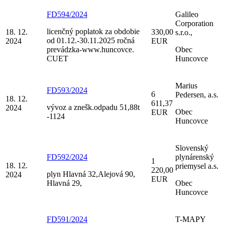
FD594/2024
Galileo
Corporation
licenčný poplatok za obdobie
18. 12.
330,00
s.r.o.,
od 01.12.-30.11.2025 ročná
2024
EUR
prevádzka-www.huncovce.
Obec
CUET
Huncovce
Marius
FD593/2024
6
Pedersen, a.s.
18. 12.
611,37
vývoz a znešk.odpadu 51,88t
2024
Obec
EUR
-1124
Huncovce
Slovenský
FD592/2024
plynárenský
1
18. 12.
priemysel a.s.
220,00
plyn Hlavná 32,Alejová 90,
2024
EUR
Hlavná 29,
Obec
Huncovce
FD591/2024
T-MAPY