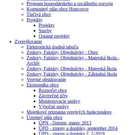
Program hospodárskeho a sociálneho rozvoja
Komunitný plán obce Huncovce
Tlačivá obce
Projekty
Projekty
Stavby
Ostatné projekty
Zverejňovanie
Elektronická úradná tabuľa
Zmluvy, Faktúry, Objednávky - Obec
Zmluvy, Faktúry, Objednávky - Materská škola -
Archív
Zmluvy, Faktúry, Objednávky - Materská škola
Zmluvy, Faktúry, Objednávky - Základná škola
Verejné obstáravanie
Ekonomika obce
Rozpočet obce
Záverečné účty
Monitorovacie správy
Výročné správy
Majetkové priznania verejných funkcionárov
Územný plán obce
ÚPN - čistopis, marec 2013
ÚPD - zmeny a doplnky, september 2014
ÚPD - zmeny a doplnky č. 2-2019