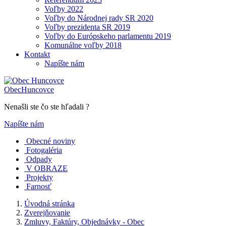
Voľby 2022
Voľby do Národnej rady SR 2020
Voľby prezidenta SR 2019
Voľby do Európskeho parlamentu 2019
Komunálne voľby 2018
Kontakt
Napíšte nám
Obec
Huncovce
Nenašli ste čo ste hľadali ?
Napíšte nám
Obecné noviny
Fotogaléria
Odpady
V OBRAZE
Projekty
Farnosť
Úvodná stránka
Zverejňovanie
Zmluvy, Faktúry, Objednávky - Obec