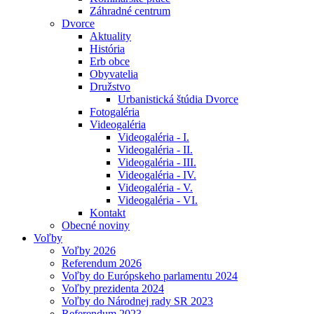
Záhradné centrum
Dvorce
Aktuality
História
Erb obce
Obyvatelia
Družstvo
Urbanistická štúdia Dvorce
Fotogaléria
Videogaléria
Videogaléria - I.
Videogaléria - II.
Videogaléria - III.
Videogaléria - IV.
Videogaléria - V.
Videogaléria - VI.
Kontakt
Obecné noviny
Voľby
Voľby 2026
Referendum 2026
Voľby do Európskeho parlamentu 2024
Voľby prezidenta 2024
Voľby do Národnej rady SR 2023
Referendum 2023