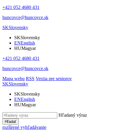
+421 052 4680 431
huncovce@huncovce.sk
SK
Slovensky
SK
Slovensky
EN
English
HU
Magyar
+421 052 4680 431
huncovce@huncovce.sk
Mapa webu
RSS
Verzia pre seniorov
SK
Slovensky
SK
Slovensky
EN
English
HU
Magyar
Hľadaný výraz
Hľadať
rozšírené vyhľadávanie