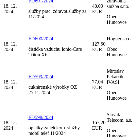
FD601/2024
zdravotná
18. 12.
48,00
služba s.r.o.
služby prac. zdravot.služby za
2024
EUR
11/2024
Obec
Huncovce
FD600/2024
Hogner s.r.o.
18. 12.
127,50
čistička vzduchu lonic-Care
Obec
2024
EUR
Triton X6
Huncovce
Miroslav
FD599/2024
Pekarčík
18. 12.
77,04
IVASI
cukrárenské výrobky OZ
2024
EUR
25.11.2024
Obec
Huncovce
Slovak
FD598/2024
Telecom, a.s.
18. 12.
167,20
oplatky za telekom. služby
2024
EUR
Obec
mobil.telef 11/2024
Huncovce