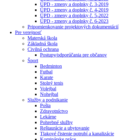
ÚPD - zmeny a doplnky č. 3-2019
ÚPD - zmeny a doplnky č. 4-2019
ÚPD - zmeny a doplnky č. 5-2022
ÚPD - zmeny a doplnky č. 6-2023
Pripomienkovanie projektových dokumentácií
Pre verejnosť
Materská škola
Základná škola
Civilná ochrana
Postupy⁄odporúčania pre občanov
Šport
Bedminton
Futbal
Karate
Stolný tenis
Volejbal
Nohejbal
Služby a podnikanie
Pošta
Zdravotníctvo
Lekárne
Pohrebné služby
Reštaurácie a ubytovanie
Tlakové čistenie potrubí a kanalizácie
Kominárske práce