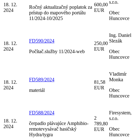
s.r.o.
18. 12.
600,00
Ročný aktualizačný poplatok za
2024
EUR
prístup do mapového portálu
Obec
11/2024-10/2025
Huncovce
Ing. Daniel
FD590/2024
Slezák
18. 12.
250,00
2024
EUR
Počítač.služby 11/2024-web
Obec
Huncovce
Vladimír
FD589/2024
Monka
18. 12.
81,58
2024
EUR
materiál
Obec
Huncovce
FD588/2024
Firesystem,
2
s.r.o.
18. 12.
čerpadlo plávajúce Amphibio-
789,80
2024
remotevysávač hasičský
Obec
EUR
Hydra/tygra
Huncovce