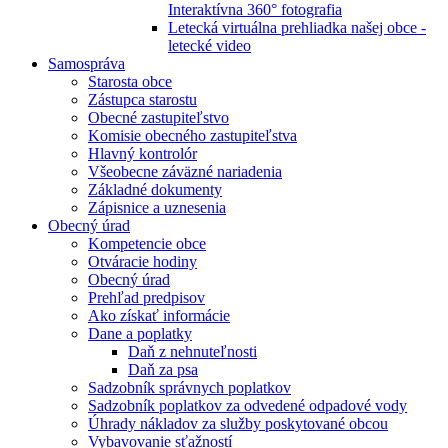
Interaktívna 360° fotografia
Letecká virtuálna prehliadka našej obce -
letecké video
Samospráva
Starosta obce
Zástupca starostu
Obecné zastupiteľstvo
Komisie obecného zastupiteľstva
Hlavný kontrolór
Všeobecne záväzné nariadenia
Základné dokumenty
Zápisnice a uznesenia
Obecný úrad
Kompetencie obce
Otváracie hodiny
Obecný úrad
Prehľad predpisov
Ako získať informácie
Dane a poplatky
Daň z nehnuteľnosti
Daň za psa
Sadzobník správnych poplatkov
Sadzobník poplatkov za odvedené odpadové vody
Úhrady nákladov za služby poskytované obcou
Vybavovanie sťažností