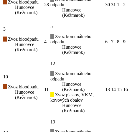
Zvoz bioodpadu
28
odpadu
30
31
1
2
Huncovce
Huncovce
(Kežmarok)
(Kežmarok)
5
3
Zvoz komunálneho
Zvoz bioodpadu
4
odpadu
6
7
8
9
Huncovce
Huncovce
(Kežmarok)
(Kežmarok)
12
Zvoz komunálneho
10
odpadu
Huncovce
Zvoz bioodpadu
11
(Kežmarok)
13
14
15
16
Huncovce
Zvoz plastov, VKM,
(Kežmarok)
kovových obalov
Huncovce
(Kežmarok)
19
Zvoz komunálneho