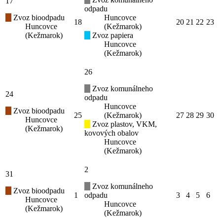
17
odpadu
Zvoz bioodpadu
Huncovce
18
20
21
22
23
Huncovce
(Kežmarok)
(Kežmarok)
Zvoz papiera
Huncovce
(Kežmarok)
26
Zvoz komunálneho
24
odpadu
Huncovce
Zvoz bioodpadu
25
(Kežmarok)
27
28
29
30
Huncovce
Zvoz plastov, VKM,
(Kežmarok)
kovových obalov
Huncovce
(Kežmarok)
2
31
Zvoz komunálneho
Zvoz bioodpadu
1
odpadu
3
4
5
6
Huncovce
Huncovce
(Kežmarok)
(Kežmarok)