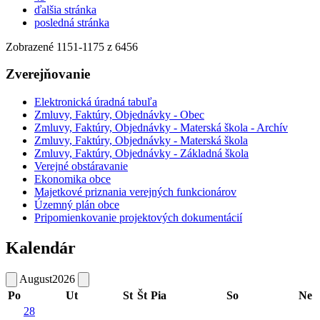
ďalšia stránka
posledná stránka
Zobrazené
1151
-
1175
z 6456
Zverejňovanie
Elektronická úradná tabuľa
Zmluvy, Faktúry, Objednávky - Obec
Zmluvy, Faktúry, Objednávky - Materská škola - Archív
Zmluvy, Faktúry, Objednávky - Materská škola
Zmluvy, Faktúry, Objednávky - Základná škola
Verejné obstáravanie
Ekonomika obce
Majetkové priznania verejných funkcionárov
Územný plán obce
Pripomienkovanie projektových dokumentácií
Kalendár
August
2026
Po
Ut
St
Št
Pia
So
Ne
28