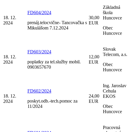
Základná
FD604/2024
škola
18. 12.
30,00
Huncovce
prenáj.telocvične- Tancovačka s
2024
EUR
Mikulášom 7.12.2024
Obec
Huncovce
Slovak
FD603/2024
Telecom, a.s.
18. 12.
12,00
poplatky za tel.služby mobil.
2024
EUR
Obec
0903657670
Huncovce
Ing. Jaroslav
FD602/2024
Cehula
18. 12.
24,00
EKOS
poskyt.odb.-tech.pomoc za
2024
EUR
11/2024
Obec
Huncovce
Pracovná