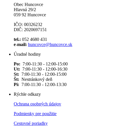
Obec Huncovce
Hlavná 29/2
059 92 Huncovce
IČO: 00326232
DIČ: 2020697151
tel.:
052 4680 431
e-mail:
huncovce@huncovce.sk
Úradné hodiny
Po:
7:00-11:30 - 12:00-15:00
Ut:
7:00-11:30 - 12:00-16:30
St:
7:00-11:30 - 12:00-15:00
Št:
Nestránkový deň
Pi:
7:00-11:30 - 12:00-13:30
Rýchle odkazy
Ochrana osobných údajov
Podmienky pre použitie
Cestovné poriadky