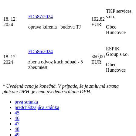
TKP services,
FD587/2024
s.r.o.
18. 12.
192,82
2024
EUR
oprava kúrenia _budova TJ
Obec
Huncovce
ESPIK
FD586/2024
Group s.r.o.
18. 12.
360,00
zber a odvoz kuch.odpad - 5
2024
EUR
Obec
zber.miest
Huncovce
* Uvedená cena je konečná. V prípade, že je zmluvná strana
platcom DPH, je cena uvedená vrátane DPH.
prvá stránka
predchádzajúca stránka
45
46
47
48
49