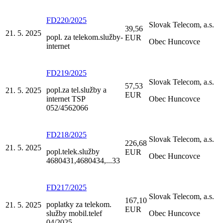
FD220/2025
Slovak Telecom, a.s.
39,56
21. 5. 2025
popl. za telekom.služby-
EUR
Obec Huncovce
internet
FD219/2025
Slovak Telecom, a.s.
57,53
popl.za tel.služby a
21. 5. 2025
EUR
internet TSP
Obec Huncovce
052/4562066
FD218/2025
Slovak Telecom, a.s.
226,68
21. 5. 2025
popl.telek.služby
EUR
Obec Huncovce
4680431,4680434,...33
FD217/2025
Slovak Telecom, a.s.
167,10
poplatky za telekom.
21. 5. 2025
EUR
služby mobil.telef
Obec Huncovce
04/2025