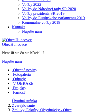
Voľby 2022
Voľby do Národnej rady SR 2020
Voľby prezidenta SR 2019
Voľby do Európskeho parlamentu 2019
Komunálne voľby 2018
Kontakt
Napíšte nám
Obec
Huncovce
Nenašli ste čo ste hľadali ?
Napíšte nám
Obecné noviny
Fotogaléria
Odpady
V OBRAZE
Projekty
Farnosť
Úvodná stránka
Zverejňovanie
Zmluvy, Faktúry, Objednávky - Obec