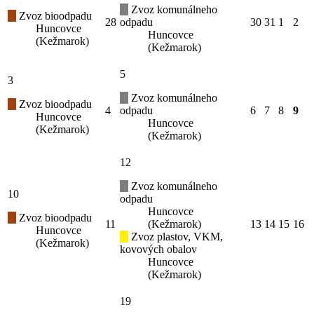
Zvoz komunálneho
Zvoz bioodpadu
28
odpadu
30
31
1
2
Huncovce
Huncovce
(Kežmarok)
(Kežmarok)
5
3
Zvoz komunálneho
Zvoz bioodpadu
4
odpadu
6
7
8
9
Huncovce
Huncovce
(Kežmarok)
(Kežmarok)
12
Zvoz komunálneho
10
odpadu
Huncovce
Zvoz bioodpadu
11
(Kežmarok)
13
14
15
16
Huncovce
Zvoz plastov, VKM,
(Kežmarok)
kovových obalov
Huncovce
(Kežmarok)
19