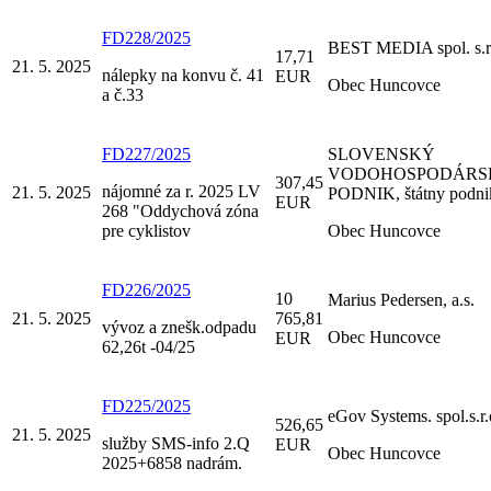
FD228/2025
BEST MEDIA spol. s.r
17,71
21. 5. 2025
nálepky na konvu č. 41
EUR
Obec Huncovce
a č.33
FD227/2025
SLOVENSKÝ
VODOHOSPODÁRS
307,45
nájomné za r. 2025 LV
21. 5. 2025
PODNIK, štátny podni
EUR
268 "Oddychová zóna
pre cyklistov
Obec Huncovce
FD226/2025
10
Marius Pedersen, a.s.
21. 5. 2025
765,81
vývoz a znešk.odpadu
Obec Huncovce
EUR
62,26t -04/25
FD225/2025
eGov Systems. spol.s.r.
526,65
21. 5. 2025
služby SMS-info 2.Q
EUR
Obec Huncovce
2025+6858 nadrám.