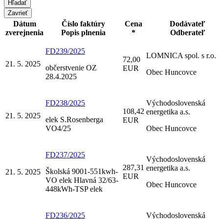
Zavrieť
Dátum
Číslo faktúry
Cena
Dodávateľ
zverejnenia
Popis plnenia
*
Odberateľ
FD239/2025
LOMNICA spol. s r.o.
72,00
21. 5. 2025
občerstvenie OZ
EUR
Obec Huncovce
28.4.2025
FD238/2025
Východoslovenská
108,42
energetika a.s.
21. 5. 2025
elek S.Rosenberga
EUR
VO4/25
Obec Huncovce
FD237/2025
Východoslovenská
287,31
energetika a.s.
Školská 9001-551kwh-
21. 5. 2025
EUR
VO elek Hlavná 32/63-
Obec Huncovce
448kWh-TSP elek
FD236/2025
Východoslovenská