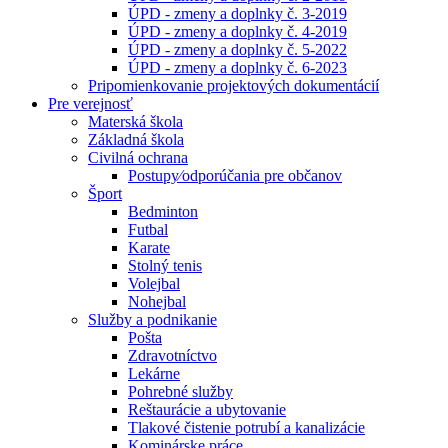
ÚPD - zmeny a doplnky č. 3-2019
ÚPD - zmeny a doplnky č. 4-2019
ÚPD - zmeny a doplnky č. 5-2022
ÚPD - zmeny a doplnky č. 6-2023
Pripomienkovanie projektových dokumentácií
Pre verejnosť
Materská škola
Základná škola
Civilná ochrana
Postupy⁄odporúčania pre občanov
Šport
Bedminton
Futbal
Karate
Stolný tenis
Volejbal
Nohejbal
Služby a podnikanie
Pošta
Zdravotníctvo
Lekárne
Pohrebné služby
Reštaurácie a ubytovanie
Tlakové čistenie potrubí a kanalizácie
Kominárske práce