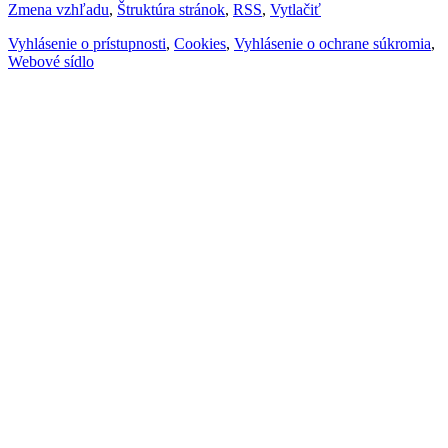
Zmena vzhľadu
,
Štruktúra stránok
,
RSS
,
Vytlačiť
Vyhlásenie o prístupnosti
,
Cookies
,
Vyhlásenie o ochrane súkromia
,
Webové sídlo