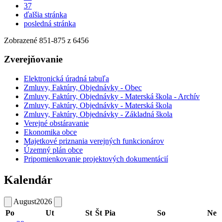
37
ďalšia stránka
posledná stránka
Zobrazené
851
-
875
z 6456
Zverejňovanie
Elektronická úradná tabuľa
Zmluvy, Faktúry, Objednávky - Obec
Zmluvy, Faktúry, Objednávky - Materská škola - Archív
Zmluvy, Faktúry, Objednávky - Materská škola
Zmluvy, Faktúry, Objednávky - Základná škola
Verejné obstáravanie
Ekonomika obce
Majetkové priznania verejných funkcionárov
Územný plán obce
Pripomienkovanie projektových dokumentácií
Kalendár
August
2026
Po
Ut
St
Št
Pia
So
Ne