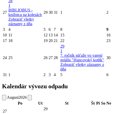
28
1
BIBLIOBUS -
27
29
30
31
1
2
knižnica na kolesách
Zobraziť všetky
záznamy z dňa
3
4
5
6
7
8
9
10
11
12
13
14
15
16
17
18
19
20
21
22
23
29
1
7. ročník súťaže vo varení
24
25
26
27
28
30
gulášu "Huncovský kotlík"
Zobraziť všetky záznamy z
dňa
31
1
2
3
4
5
6
Kalendár vývozu odpadu
August
2026
Po
Ut
St
Št
Pi
So
Ne
29
27