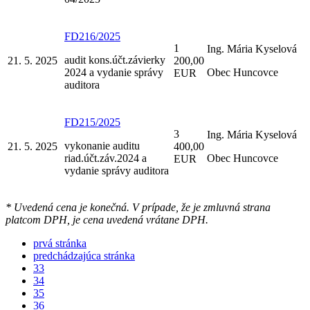
FD216/2025
1
Ing. Mária Kyselová
audit kons.účt.závierky
21. 5. 2025
200,00
2024 a vydanie správy
Obec Huncovce
EUR
auditora
FD215/2025
3
Ing. Mária Kyselová
vykonanie auditu
21. 5. 2025
400,00
riad.účt.záv.2024 a
Obec Huncovce
EUR
vydanie správy auditora
* Uvedená cena je konečná. V prípade, že je zmluvná strana
platcom DPH, je cena uvedená vrátane DPH.
prvá stránka
predchádzajúca stránka
33
34
35
36