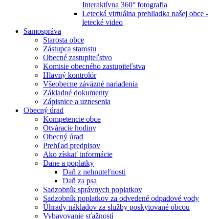
Interaktívna 360° fotografia
Letecká virtuálna prehliadka našej obce -
letecké video
Samospráva
Starosta obce
Zástupca starostu
Obecné zastupiteľstvo
Komisie obecného zastupiteľstva
Hlavný kontrolór
Všeobecne záväzné nariadenia
Základné dokumenty
Zápisnice a uznesenia
Obecný úrad
Kompetencie obce
Otváracie hodiny
Obecný úrad
Prehľad predpisov
Ako získať informácie
Dane a poplatky
Daň z nehnuteľnosti
Daň za psa
Sadzobník správnych poplatkov
Sadzobník poplatkov za odvedené odpadové vody
Úhrady nákladov za služby poskytované obcou
Vybavovanie sťažností