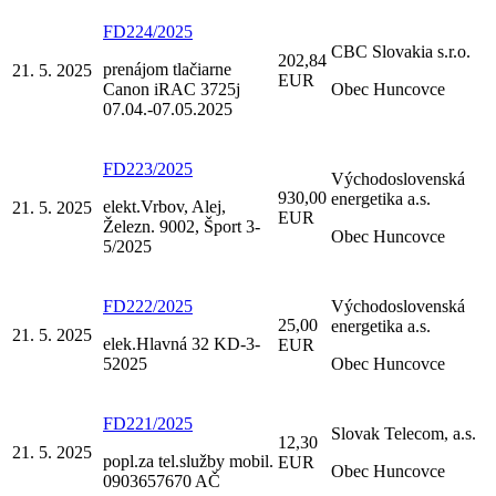
FD224/2025
CBC Slovakia s.r.o.
202,84
prenájom tlačiarne
21. 5. 2025
EUR
Canon iRAC 3725j
Obec Huncovce
07.04.-07.05.2025
FD223/2025
Východoslovenská
930,00
energetika a.s.
elekt.Vrbov, Alej,
21. 5. 2025
EUR
Železn. 9002, Šport 3-
Obec Huncovce
5/2025
FD222/2025
Východoslovenská
25,00
energetika a.s.
21. 5. 2025
elek.Hlavná 32 KD-3-
EUR
52025
Obec Huncovce
FD221/2025
Slovak Telecom, a.s.
12,30
21. 5. 2025
popl.za tel.služby mobil.
EUR
Obec Huncovce
0903657670 AČ