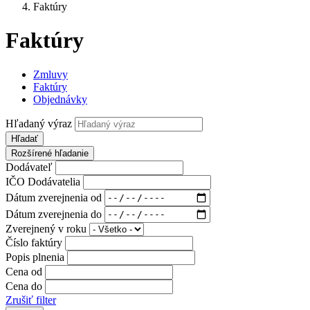
Faktúry
Faktúry
Zmluvy
Faktúry
Objednávky
Hľadaný výraz
Hľadať
Rozšírené hľadanie
Dodávateľ
IČO Dodávatelia
Dátum zverejnenia od
Dátum zverejnenia do
Zverejnený v roku
Číslo faktúry
Popis plnenia
Cena od
Cena do
Zrušiť filter