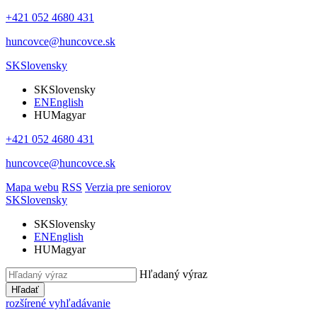
+421 052 4680 431
huncovce@huncovce.sk
SK
Slovensky
SK
Slovensky
EN
English
HU
Magyar
+421 052 4680 431
huncovce@huncovce.sk
Mapa webu
RSS
Verzia pre seniorov
SK
Slovensky
SK
Slovensky
EN
English
HU
Magyar
Hľadaný výraz
Hľadať
rozšírené vyhľadávanie