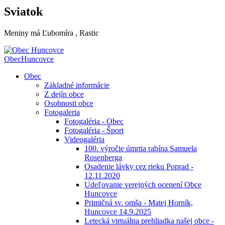
Sviatok
Meniny má
Ľubomíra
, Rastic
Obec
Huncovce
Obec
Základné informácie
Z dejín obce
Osobnosti obce
Fotogaleria
Fotogaléria - Obec
Fotogaléria - Šport
Videogaléria
100. výročie úmrtia rabína Samuela
Rosenberga
Osadenie lávky cez rieku Poprad -
12.11.2020
Udeľovanie verejných ocenení Obce
Huncovce
Primičná sv. omša - Matej Horník,
Huncovce 14.9.2025
Letecká virtuálna prehliadka našej obce -