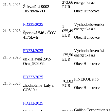
273,66
energetika a.s.
21. 5. 2025
Železničná 9002
EUR
1057kwh-VO
Obec Huncovce
FD235/2025
Východoslovenská
1
energetika a.s.
21. 5. 2025
055,49
Športová 546 - ČOV
EUR
4175kwh
Obec Huncovce
FD234/2025
Východoslovenská
175,50
energetika a.s.
21. 5. 2025
elek Hlavná 29/2-
EUR
Ocu_630kWh
Obec Huncovce
FD233/2025
FINEKOL s.r.o.
763,83
21. 5. 2025
zhodnotenie_kaly z
EUR
Obec Huncovce
ČOV 9 t
FD232/2025
Galileo Corporation s.r.