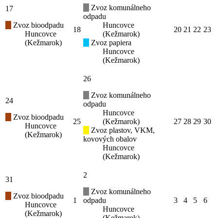
Zvoz komunálneho
17
odpadu
Zvoz bioodpadu
Huncovce
18
20
21
22
23
Huncovce
(Kežmarok)
(Kežmarok)
Zvoz papiera
Huncovce
(Kežmarok)
26
Zvoz komunálneho
24
odpadu
Huncovce
Zvoz bioodpadu
25
(Kežmarok)
27
28
29
30
Huncovce
Zvoz plastov, VKM,
(Kežmarok)
kovových obalov
Huncovce
(Kežmarok)
2
31
Zvoz komunálneho
Zvoz bioodpadu
1
odpadu
3
4
5
6
Huncovce
Huncovce
(Kežmarok)
(Kežmarok)