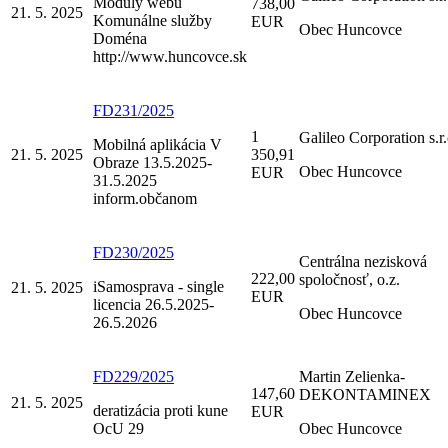
Moduly webu
738,00
21. 5. 2025
Komunálne služby
EUR
Obec Huncovce
Doména
http://www.huncovce.sk
FD231/2025
1
Galileo Corporation s.r.
Mobilná aplikácia V
21. 5. 2025
350,91
Obraze 13.5.2025-
Obec Huncovce
EUR
31.5.2025
inform.občanom
FD230/2025
Centrálna nezisková
222,00
spoločnosť, o.z.
iSamosprava - single
21. 5. 2025
EUR
licencia 26.5.2025-
Obec Huncovce
26.5.2026
FD229/2025
Martin Zelienka-
147,60
DEKONTAMINEX
21. 5. 2025
deratizácia proti kune
EUR
OcU 29
Obec Huncovce