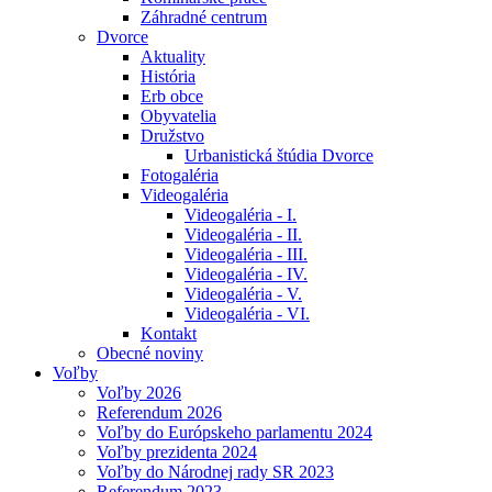
Záhradné centrum
Dvorce
Aktuality
História
Erb obce
Obyvatelia
Družstvo
Urbanistická štúdia Dvorce
Fotogaléria
Videogaléria
Videogaléria - I.
Videogaléria - II.
Videogaléria - III.
Videogaléria - IV.
Videogaléria - V.
Videogaléria - VI.
Kontakt
Obecné noviny
Voľby
Voľby 2026
Referendum 2026
Voľby do Európskeho parlamentu 2024
Voľby prezidenta 2024
Voľby do Národnej rady SR 2023
Referendum 2023