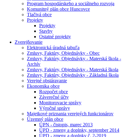
Program hospodárskeho a sociálneho rozvoja
Komunitný plán obce Huncovce
Tlačivá obce
Projekty
Projekty
Stavby
Ostatné projekty
Zverejňovanie
Elektronická úradná tabuľa
Zmluvy, Faktúry, Objednávky - Obec
Zmluvy, Faktúry, Objednávky - Materská škola -
Archív
Zmluvy, Faktúry, Objednávky - Materská škola
Zmluvy, Faktúry, Objednávky - Základná škola
Verejné obstáravanie
Ekonomika obce
Rozpočet obce
Záverečné účty
Monitorovacie správy
Výročné správy
Majetkové priznania verejných funkcionárov
Územný plán obce
ÚPN - čistopis, marec 2013
ÚPD - zmeny a doplnky, september 2014
ÚPD - zmeny a doplnky č. 2-2019