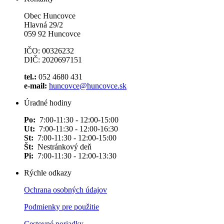
Obec Huncovce
Hlavná 29/2
059 92 Huncovce
IČO: 00326232
DIČ: 2020697151
tel.:
052 4680 431
e-mail:
huncovce@huncovce.sk
Úradné hodiny
Po:
7:00-11:30 - 12:00-15:00
Ut:
7:00-11:30 - 12:00-16:30
St:
7:00-11:30 - 12:00-15:00
Št:
Nestránkový deň
Pi:
7:00-11:30 - 12:00-13:30
Rýchle odkazy
Ochrana osobných údajov
Podmienky pre použitie
Cestovné poriadky