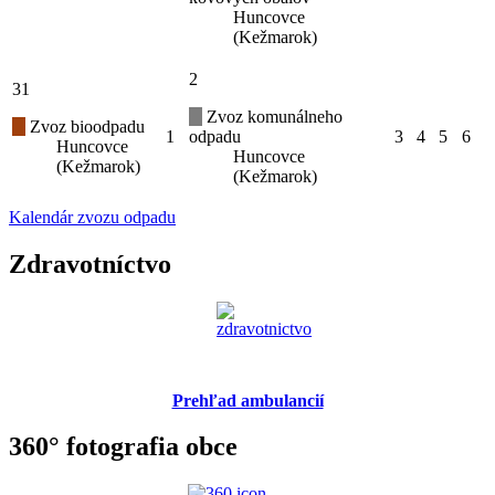
Huncovce
(Kežmarok)
2
31
Zvoz komunálneho
Zvoz bioodpadu
1
odpadu
3
4
5
6
Huncovce
Huncovce
(Kežmarok)
(Kežmarok)
Kalendár zvozu odpadu
Zdravotníctvo
Prehľad ambulancií
360° fotografia obce