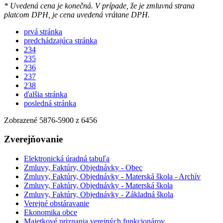
* Uvedená cena je konečná. V prípade, že je zmluvná strana
platcom DPH, je cena uvedená vrátane DPH.
prvá stránka
predchádzajúca stránka
234
235
236
237
238
ďalšia stránka
posledná stránka
Zobrazené
5876
-
5900
z 6456
Zverejňovanie
Elektronická úradná tabuľa
Zmluvy, Faktúry, Objednávky - Obec
Zmluvy, Faktúry, Objednávky - Materská škola - Archív
Zmluvy, Faktúry, Objednávky - Materská škola
Zmluvy, Faktúry, Objednávky - Základná škola
Verejné obstáravanie
Ekonomika obce
Majetkové priznania verejných funkcionárov