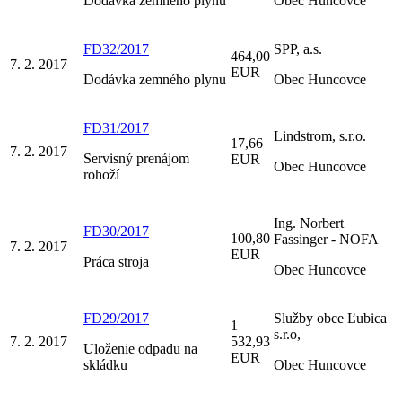
Dodávka zemného plynu
Obec Huncovce
FD32/2017
SPP, a.s.
464,00
7. 2. 2017
EUR
Dodávka zemného plynu
Obec Huncovce
FD31/2017
Lindstrom, s.r.o.
17,66
7. 2. 2017
Servisný prenájom
EUR
Obec Huncovce
rohoží
Ing. Norbert
FD30/2017
100,80
Fassinger - NOFA
7. 2. 2017
EUR
Práca stroja
Obec Huncovce
FD29/2017
Služby obce Ľubica
1
s.r.o,
7. 2. 2017
532,93
Uloženie odpadu na
EUR
skládku
Obec Huncovce