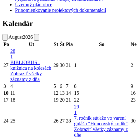
Územný plán obce
Pripomienkovanie projektových dokumentácií
Kalendár
August
2026
Po
Ut
St
Št
Pia
So
Ne
28
1
BIBLIOBUS -
27
29
30
31
1
2
knižnica na kolesách
Zobraziť všetky
záznamy z dňa
3
4
5
6
7
8
9
10
11
12
13
14
15
16
17
18
19
20
21
22
23
29
1
7. ročník súťaže vo varení
24
25
26
27
28
30
gulášu "Huncovský kotlík"
Zobraziť všetky záznamy z
dňa