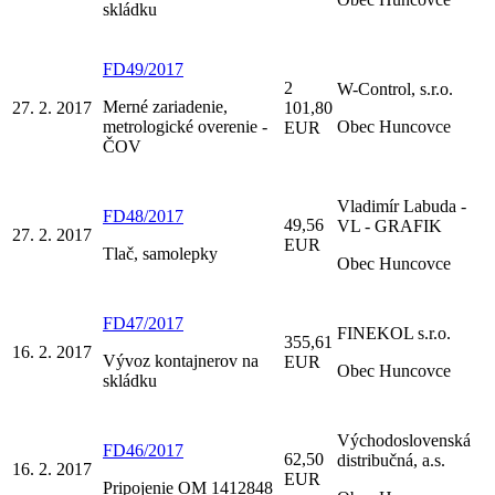
skládku
FD49/2017
2
W-Control, s.r.o.
Merné zariadenie,
27. 2. 2017
101,80
metrologické overenie -
Obec Huncovce
EUR
ČOV
Vladimír Labuda -
FD48/2017
49,56
VL - GRAFIK
27. 2. 2017
EUR
Tlač, samolepky
Obec Huncovce
FD47/2017
FINEKOL s.r.o.
355,61
16. 2. 2017
Vývoz kontajnerov na
EUR
Obec Huncovce
skládku
Východoslovenská
FD46/2017
62,50
distribučná, a.s.
16. 2. 2017
EUR
Pripojenie OM 1412848