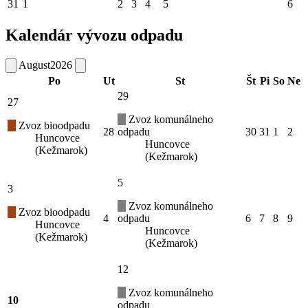
31
1
2
3
4
5
6
Kalendár vývozu odpadu
August
2026
Po
Ut
St
Št
Pi
So
Ne
29
27
Zvoz komunálneho
Zvoz bioodpadu
28
odpadu
30
31
1
2
Huncovce
Huncovce
(Kežmarok)
(Kežmarok)
5
3
Zvoz komunálneho
Zvoz bioodpadu
4
odpadu
6
7
8
9
Huncovce
Huncovce
(Kežmarok)
(Kežmarok)
12
Zvoz komunálneho
10
odpadu