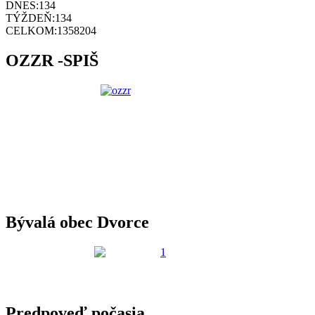
DNES:
134
TÝŽDEŇ:
134
CELKOM:
1358204
OZZR -SPIŠ
Bývalá obec Dvorce
Predpoveď počasia