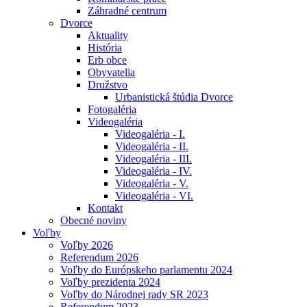
Záhradné centrum
Dvorce
Aktuality
História
Erb obce
Obyvatelia
Družstvo
Urbanistická štúdia Dvorce
Fotogaléria
Videogaléria
Videogaléria - I.
Videogaléria - II.
Videogaléria - III.
Videogaléria - IV.
Videogaléria - V.
Videogaléria - VI.
Kontakt
Obecné noviny
Voľby
Voľby 2026
Referendum 2026
Voľby do Európskeho parlamentu 2024
Voľby prezidenta 2024
Voľby do Národnej rady SR 2023
Referendum 2023