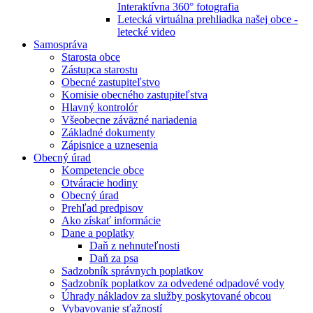
Interaktívna 360° fotografia
Letecká virtuálna prehliadka našej obce -
letecké video
Samospráva
Starosta obce
Zástupca starostu
Obecné zastupiteľstvo
Komisie obecného zastupiteľstva
Hlavný kontrolór
Všeobecne záväzné nariadenia
Základné dokumenty
Zápisnice a uznesenia
Obecný úrad
Kompetencie obce
Otváracie hodiny
Obecný úrad
Prehľad predpisov
Ako získať informácie
Dane a poplatky
Daň z nehnuteľnosti
Daň za psa
Sadzobník správnych poplatkov
Sadzobník poplatkov za odvedené odpadové vody
Úhrady nákladov za služby poskytované obcou
Vybavovanie sťažností