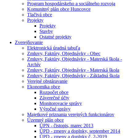
Program hospodárskeho a sociálneho rozvoja
Komunitný plán obce Huncovce
Tlačivá obce
Projekty
Projekty
Stavby
Ostatné projekty
Zverejňovanie
Elektronická úradná tabuľa
Zmluvy, Faktúry, Objednávky - Obec
Zmluvy, Faktúry, Objednávky - Materská škola -
Archív
Zmluvy, Faktúry, Objednávky - Materská škola
Zmluvy, Faktúry, Objednávky - Základná škola
Verejné obstáravanie
Ekonomika obce
Rozpočet obce
Záverečné účty
Monitorovacie správy
Výročné správy
Majetkové priznania verejných funkcionárov
Územný plán obce
ÚPN - čistopis, marec 2013
ÚPD - zmeny a doplnky, september 2014
ÚPD - zmeny a doplnky č. 2-2019