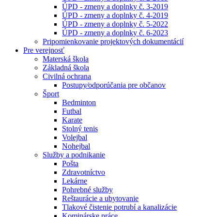
ÚPD - zmeny a doplnky č. 3-2019
ÚPD - zmeny a doplnky č. 4-2019
ÚPD - zmeny a doplnky č. 5-2022
ÚPD - zmeny a doplnky č. 6-2023
Pripomienkovanie projektových dokumentácií
Pre verejnosť
Materská škola
Základná škola
Civilná ochrana
Postupy⁄odporúčania pre občanov
Šport
Bedminton
Futbal
Karate
Stolný tenis
Volejbal
Nohejbal
Služby a podnikanie
Pošta
Zdravotníctvo
Lekárne
Pohrebné služby
Reštaurácie a ubytovanie
Tlakové čistenie potrubí a kanalizácie
Kominárske práce