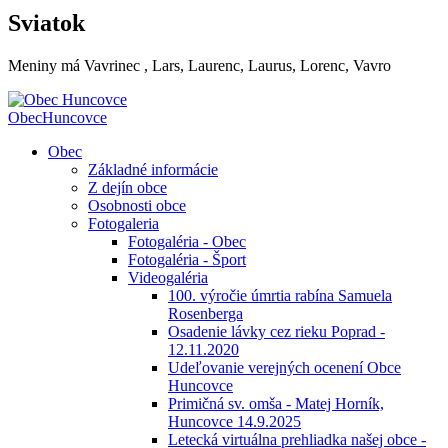
Sviatok
Meniny má
Vavrinec
, Lars, Laurenc, Laurus, Lorenc, Vavro
Obec
Huncovce
Obec
Základné informácie
Z dejín obce
Osobnosti obce
Fotogaleria
Fotogaléria - Obec
Fotogaléria - Šport
Videogaléria
100. výročie úmrtia rabína Samuela
Rosenberga
Osadenie lávky cez rieku Poprad -
12.11.2020
Udeľovanie verejných ocenení Obce
Huncovce
Primičná sv. omša - Matej Horník,
Huncovce 14.9.2025
Letecká virtuálna prehliadka našej obce -