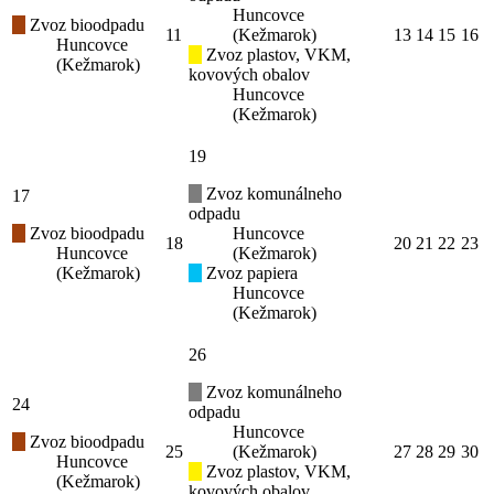
Huncovce
Zvoz bioodpadu
11
(Kežmarok)
13
14
15
16
Huncovce
Zvoz plastov, VKM,
(Kežmarok)
kovových obalov
Huncovce
(Kežmarok)
19
Zvoz komunálneho
17
odpadu
Zvoz bioodpadu
Huncovce
18
20
21
22
23
Huncovce
(Kežmarok)
(Kežmarok)
Zvoz papiera
Huncovce
(Kežmarok)
26
Zvoz komunálneho
24
odpadu
Huncovce
Zvoz bioodpadu
25
(Kežmarok)
27
28
29
30
Huncovce
Zvoz plastov, VKM,
(Kežmarok)
kovových obalov