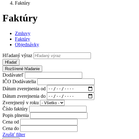
Faktúry
Faktúry
Zmluvy
Faktúry
Objednávky
Hľadaný výraz
Hľadať
Rozšírené hľadanie
Dodávateľ
IČO Dodávatelia
Dátum zverejnenia od
Dátum zverejnenia do
Zverejnený v roku
Číslo faktúry
Popis plnenia
Cena od
Cena do
Zrušiť filter