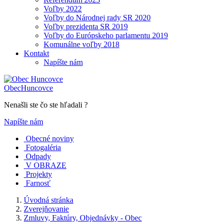
Voľby 2022
Voľby do Národnej rady SR 2020
Voľby prezidenta SR 2019
Voľby do Európskeho parlamentu 2019
Komunálne voľby 2018
Kontakt
Napíšte nám
Obec
Huncovce
Nenašli ste čo ste hľadali ?
Napíšte nám
Obecné noviny
Fotogaléria
Odpady
V OBRAZE
Projekty
Farnosť
Úvodná stránka
Zverejňovanie
Zmluvy, Faktúry, Objednávky - Obec