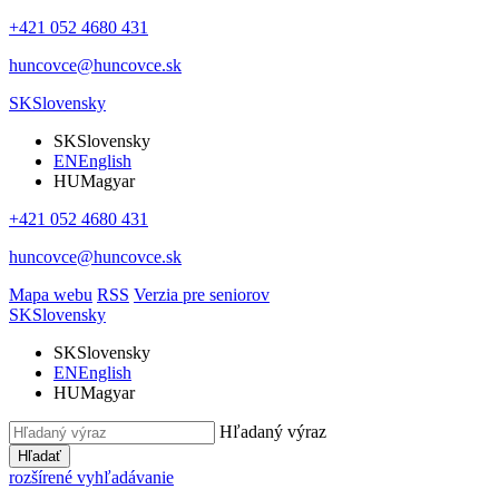
+421 052 4680 431
huncovce@huncovce.sk
SK
Slovensky
SK
Slovensky
EN
English
HU
Magyar
+421 052 4680 431
huncovce@huncovce.sk
Mapa webu
RSS
Verzia pre seniorov
SK
Slovensky
SK
Slovensky
EN
English
HU
Magyar
Hľadaný výraz
Hľadať
rozšírené vyhľadávanie