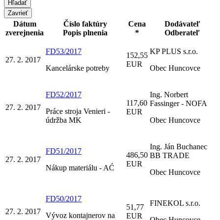
Zavrieť
Dátum
Číslo faktúry
Cena
Dodávateľ
zverejnenia
Popis plnenia
*
Odberateľ
FD53/2017
KP PLUS s.r.o.
152,55
27. 2. 2017
EUR
Kancelárske potreby
Obec Huncovce
FD52/2017
Ing. Norbert
117,60
Fassinger - NOFA
27. 2. 2017
Práce stroja Venieri -
EUR
údržba MK
Obec Huncovce
Ing. Ján Buchanec
FD51/2017
486,50
BB TRADE
27. 2. 2017
EUR
Nákup materiálu - AĆ
Obec Huncovce
FD50/2017
FINEKOL s.r.o.
51,77
27. 2. 2017
Vývoz kontajnerov na
EUR
Obec Huncovce