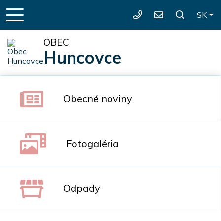
Slo
SK
+421 052 4680 431
huncovce@hunc
OBEC
Huncovce
Obecné noviny
Fotogaléria
Odpady