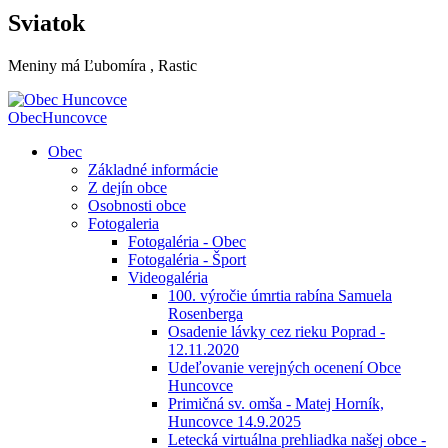
Sviatok
Meniny má
Ľubomíra
, Rastic
Obec
Huncovce
Obec
Základné informácie
Z dejín obce
Osobnosti obce
Fotogaleria
Fotogaléria - Obec
Fotogaléria - Šport
Videogaléria
100. výročie úmrtia rabína Samuela
Rosenberga
Osadenie lávky cez rieku Poprad -
12.11.2020
Udeľovanie verejných ocenení Obce
Huncovce
Primičná sv. omša - Matej Horník,
Huncovce 14.9.2025
Letecká virtuálna prehliadka našej obce -