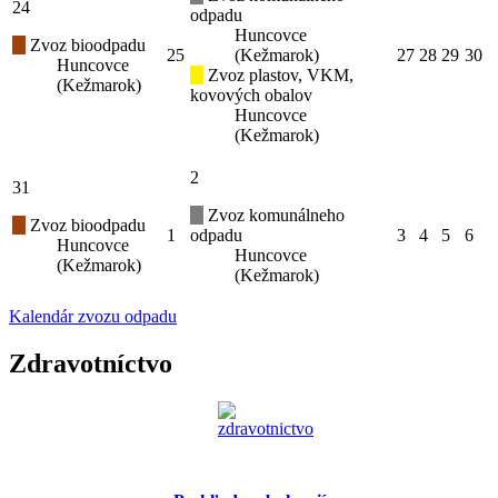
24
odpadu
Huncovce
Zvoz bioodpadu
25
(Kežmarok)
27
28
29
30
Huncovce
Zvoz plastov, VKM,
(Kežmarok)
kovových obalov
Huncovce
(Kežmarok)
2
31
Zvoz komunálneho
Zvoz bioodpadu
1
odpadu
3
4
5
6
Huncovce
Huncovce
(Kežmarok)
(Kežmarok)
Kalendár zvozu odpadu
Zdravotníctvo