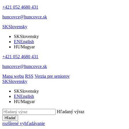
+421 052 4680 431
huncovce@huncovce.sk
SK
Slovensky
SK
Slovensky
EN
English
HU
Magyar
+421 052 4680 431
huncovce@huncovce.sk
Mapa webu
RSS
Verzia pre seniorov
SK
Slovensky
SK
Slovensky
EN
English
HU
Magyar
Hľadaný výraz
Hľadať
rozšírené vyhľadávanie