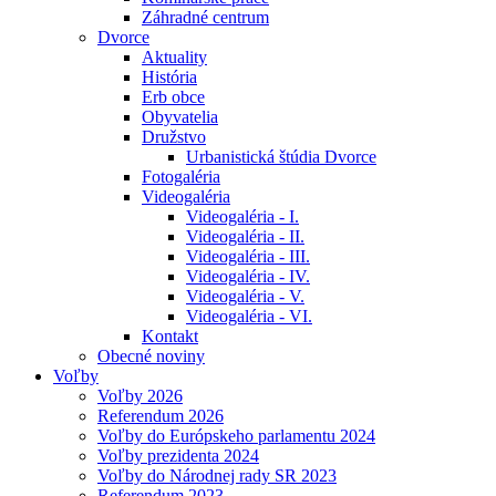
Záhradné centrum
Dvorce
Aktuality
História
Erb obce
Obyvatelia
Družstvo
Urbanistická štúdia Dvorce
Fotogaléria
Videogaléria
Videogaléria - I.
Videogaléria - II.
Videogaléria - III.
Videogaléria - IV.
Videogaléria - V.
Videogaléria - VI.
Kontakt
Obecné noviny
Voľby
Voľby 2026
Referendum 2026
Voľby do Európskeho parlamentu 2024
Voľby prezidenta 2024
Voľby do Národnej rady SR 2023
Referendum 2023