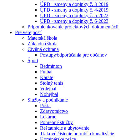
ÚPD - zmeny a doplnky č. 3-2019
ÚPD - zmeny a doplnky č. 4-2019
ÚPD - zmeny a doplnky č. 5-2022
ÚPD - zmeny a doplnky č. 6-2023
Pripomienkovanie projektových dokumentácií
Pre verejnosť
Materská škola
Základná škola
Civilná ochrana
Postupy⁄odporúčania pre občanov
Šport
Bedminton
Futbal
Karate
Stolný tenis
Volejbal
Nohejbal
Služby a podnikanie
Pošta
Zdravotníctvo
Lekárne
Pohrebné služby
Reštaurácie a ubytovanie
Tlakové čistenie potrubí a kanalizácie
Kominárske práce