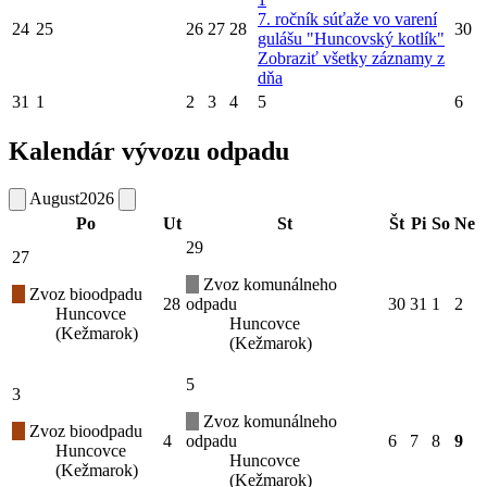
7. ročník súťaže vo varení
24
25
26
27
28
30
gulášu "Huncovský kotlík"
Zobraziť všetky záznamy z
dňa
31
1
2
3
4
5
6
Kalendár vývozu odpadu
August
2026
Po
Ut
St
Št
Pi
So
Ne
29
27
Zvoz komunálneho
Zvoz bioodpadu
28
odpadu
30
31
1
2
Huncovce
Huncovce
(Kežmarok)
(Kežmarok)
5
3
Zvoz komunálneho
Zvoz bioodpadu
4
odpadu
6
7
8
9
Huncovce
Huncovce
(Kežmarok)
(Kežmarok)