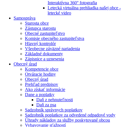
Interaktívna 360° fotografia
Letecká virtuálna prehliadka našej obce -
letecké video
Samospráva
Starosta obce
Zástupca starostu
Obecné zastupiteľstvo
Komisie obecného zastupiteľstva
Hlavný kontrolór
Všeobecne záväzné nariadenia
Základné dokumenty
Zápisnice a uznesenia
Obecný úrad
Kompetencie obce
Otváracie hodiny
Obecný úrad
Prehľad predpisov
Ako získať informácie
Dane a poplatky
Daň z nehnuteľnosti
Daň za psa
Sadzobník správnych poplatkov
Sadzobník poplatkov za odvedené odpadové vody
Úhrady nákladov za služby poskytované obcou
Vybavovanie sťažností