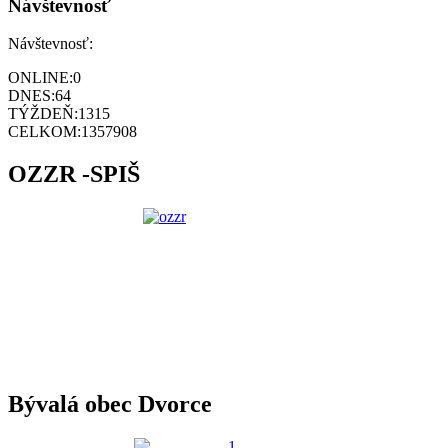
Návštevnosť
Návštevnosť:
ONLINE:
0
DNES:
64
TÝŽDEŇ:
1315
CELKOM:
1357908
OZZR -SPIŠ
Bývalá obec Dvorce