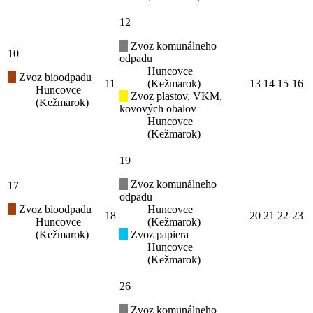
12
Zvoz komunálneho
10
odpadu
Huncovce
Zvoz bioodpadu
11
(Kežmarok)
13
14
15
16
Huncovce
Zvoz plastov, VKM,
(Kežmarok)
kovových obalov
Huncovce
(Kežmarok)
19
Zvoz komunálneho
17
odpadu
Zvoz bioodpadu
Huncovce
18
20
21
22
23
Huncovce
(Kežmarok)
(Kežmarok)
Zvoz papiera
Huncovce
(Kežmarok)
26
Zvoz komunálneho