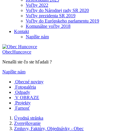
Voľby 2022
Voľby do Národnej rady SR 2020
Voľby prezidenta SR 2019
Voľby do Európskeho parlamentu 2019
Komunálne voľby 2018
Kontakt
Napíšte nám
Obec
Huncovce
Nenašli ste čo ste hľadali ?
Napíšte nám
Obecné noviny
Fotogaléria
Odpady
V OBRAZE
Projekty
Farnosť
Úvodná stránka
Zverejňovanie
Zmluvy, Faktúry, Objednávky - Obec