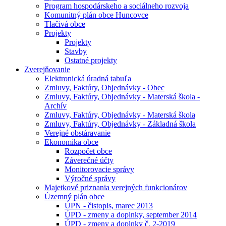
Program hospodárskeho a sociálneho rozvoja
Komunitný plán obce Huncovce
Tlačivá obce
Projekty
Projekty
Stavby
Ostatné projekty
Zverejňovanie
Elektronická úradná tabuľa
Zmluvy, Faktúry, Objednávky - Obec
Zmluvy, Faktúry, Objednávky - Materská škola -
Archív
Zmluvy, Faktúry, Objednávky - Materská škola
Zmluvy, Faktúry, Objednávky - Základná škola
Verejné obstáravanie
Ekonomika obce
Rozpočet obce
Záverečné účty
Monitorovacie správy
Výročné správy
Majetkové priznania verejných funkcionárov
Územný plán obce
ÚPN - čistopis, marec 2013
ÚPD - zmeny a doplnky, september 2014
ÚPD - zmeny a doplnky č. 2-2019