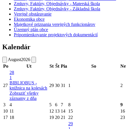
Zmluvy, Faktúry, Objednávky - Materská škola
Zmluvy, Faktúry, Objednávky - Základná škola
Verejné obstáravanie
Ekonomika obce
Majetkové priznania verejných funkcionárov
Územný plán obce
Pripomienkovanie projektových dokumentácií
Kalendár
August
2026
Po
Ut
St
Št
Pia
So
Ne
28
1
BIBLIOBUS -
27
29
30
31
1
2
knižnica na kolesách
Zobraziť všetky
záznamy z dňa
3
4
5
6
7
8
9
10
11
12
13
14
15
16
17
18
19
20
21
22
23
29
1