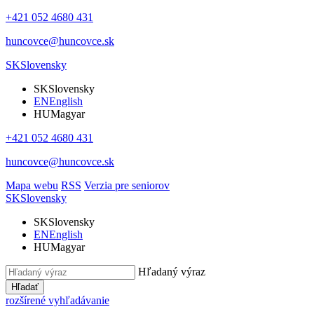
+421 052 4680 431
huncovce@huncovce.sk
SK
Slovensky
SK
Slovensky
EN
English
HU
Magyar
+421 052 4680 431
huncovce@huncovce.sk
Mapa webu
RSS
Verzia pre seniorov
SK
Slovensky
SK
Slovensky
EN
English
HU
Magyar
Hľadaný výraz
Hľadať
rozšírené vyhľadávanie