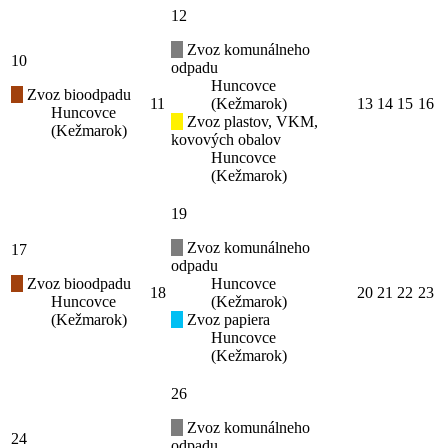
12
Zvoz komunálneho
10
odpadu
Huncovce
Zvoz bioodpadu
11
(Kežmarok)
13
14
15
16
Huncovce
Zvoz plastov, VKM,
(Kežmarok)
kovových obalov
Huncovce
(Kežmarok)
19
Zvoz komunálneho
17
odpadu
Zvoz bioodpadu
Huncovce
18
20
21
22
23
Huncovce
(Kežmarok)
(Kežmarok)
Zvoz papiera
Huncovce
(Kežmarok)
26
Zvoz komunálneho
24
odpadu