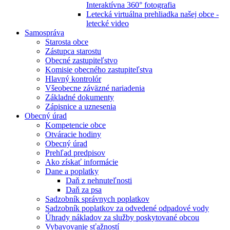
Interaktívna 360° fotografia
Letecká virtuálna prehliadka našej obce -
letecké video
Samospráva
Starosta obce
Zástupca starostu
Obecné zastupiteľstvo
Komisie obecného zastupiteľstva
Hlavný kontrolór
Všeobecne záväzné nariadenia
Základné dokumenty
Zápisnice a uznesenia
Obecný úrad
Kompetencie obce
Otváracie hodiny
Obecný úrad
Prehľad predpisov
Ako získať informácie
Dane a poplatky
Daň z nehnuteľnosti
Daň za psa
Sadzobník správnych poplatkov
Sadzobník poplatkov za odvedené odpadové vody
Úhrady nákladov za služby poskytované obcou
Vybavovanie sťažností