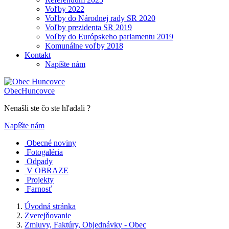
Voľby 2022
Voľby do Národnej rady SR 2020
Voľby prezidenta SR 2019
Voľby do Európskeho parlamentu 2019
Komunálne voľby 2018
Kontakt
Napíšte nám
Obec
Huncovce
Nenašli ste čo ste hľadali ?
Napíšte nám
Obecné noviny
Fotogaléria
Odpady
V OBRAZE
Projekty
Farnosť
Úvodná stránka
Zverejňovanie
Zmluvy, Faktúry, Objednávky - Obec