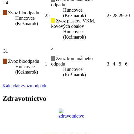
24
odpadu
Huncovce
Zvoz bioodpadu
25
(Kežmarok)
27
28
29
30
Huncovce
Zvoz plastov, VKM,
(Kežmarok)
kovových obalov
Huncovce
(Kežmarok)
2
31
Zvoz komunálneho
Zvoz bioodpadu
1
odpadu
3
4
5
6
Huncovce
Huncovce
(Kežmarok)
(Kežmarok)
Kalendár zvozu odpadu
Zdravotníctvo