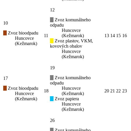
12
Zvoz komunálneho
10
odpadu
Huncovce
Zvoz bioodpadu
11
(Kežmarok)
13
14
15
16
Huncovce
Zvoz plastov, VKM,
(Kežmarok)
kovových obalov
Huncovce
(Kežmarok)
19
Zvoz komunálneho
17
odpadu
Zvoz bioodpadu
Huncovce
18
20
21
22
23
Huncovce
(Kežmarok)
(Kežmarok)
Zvoz papiera
Huncovce
(Kežmarok)
26
Zvoz komunálneho