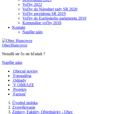
Voľby 2022
Voľby do Národnej rady SR 2020
Voľby prezidenta SR 2019
Voľby do Európskeho parlamentu 2019
Komunálne voľby 2018
Kontakt
Napíšte nám
Obec
Huncovce
Nenašli ste čo ste hľadali ?
Napíšte nám
Obecné noviny
Fotogaléria
Odpady
V OBRAZE
Projekty
Farnosť
Úvodná stránka
Zverejňovanie
Zmluvy, Faktúry, Objednávky - Obec