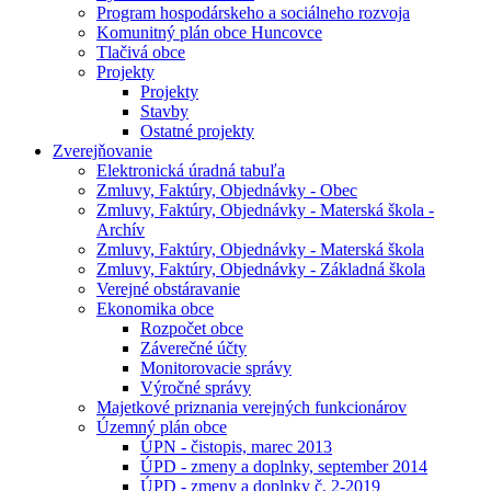
Program hospodárskeho a sociálneho rozvoja
Komunitný plán obce Huncovce
Tlačivá obce
Projekty
Projekty
Stavby
Ostatné projekty
Zverejňovanie
Elektronická úradná tabuľa
Zmluvy, Faktúry, Objednávky - Obec
Zmluvy, Faktúry, Objednávky - Materská škola -
Archív
Zmluvy, Faktúry, Objednávky - Materská škola
Zmluvy, Faktúry, Objednávky - Základná škola
Verejné obstáravanie
Ekonomika obce
Rozpočet obce
Záverečné účty
Monitorovacie správy
Výročné správy
Majetkové priznania verejných funkcionárov
Územný plán obce
ÚPN - čistopis, marec 2013
ÚPD - zmeny a doplnky, september 2014
ÚPD - zmeny a doplnky č. 2-2019