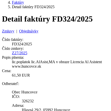
Faktúry
Detail faktúry FD324/2025
Detail faktúry FD324/2025
Zmluvy
|
Objednávky
Číslo faktúry:
FD324/2025
Číslo zmluvy:
Z27/2025
Popis plnenia:
lic.poplatok lic.AlAsist,MA v obraze Licencia Al Asistent
www.huncovce.sk
Cena:
61,50 EUR
Odberateľ:
Obec Huncovce
IČO:
326232
Adresa:
Hlavná 29/2, 05992 Huncovce