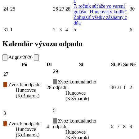
1
7. ročník súťaže vo varení
24
25
26
27
28
30
gulášu "Huncovský kotlík"
Zobraziť všetky záznamy z
dňa
31
1
2
3
4
5
6
Kalendár vývozu odpadu
August
2026
Po
Ut
St
Št
Pi
So
Ne
29
27
Zvoz komunálneho
Zvoz bioodpadu
28
odpadu
30
31
1
2
Huncovce
Huncovce
(Kežmarok)
(Kežmarok)
5
3
Zvoz komunálneho
Zvoz bioodpadu
4
odpadu
6
7
8
9
Huncovce
Huncovce
(Kežmarok)
(Kežmarok)