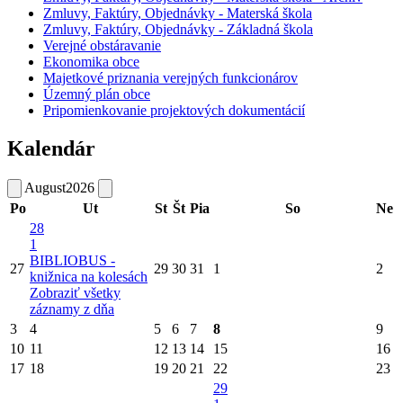
Zmluvy, Faktúry, Objednávky - Materská škola
Zmluvy, Faktúry, Objednávky - Základná škola
Verejné obstáravanie
Ekonomika obce
Majetkové priznania verejných funkcionárov
Územný plán obce
Pripomienkovanie projektových dokumentácií
Kalendár
August
2026
Po
Ut
St
Št
Pia
So
Ne
28
1
BIBLIOBUS -
27
29
30
31
1
2
knižnica na kolesách
Zobraziť všetky
záznamy z dňa
3
4
5
6
7
8
9
10
11
12
13
14
15
16
17
18
19
20
21
22
23
29