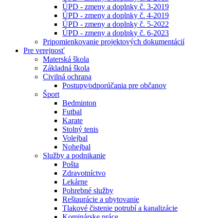
ÚPD - zmeny a doplnky č. 3-2019
ÚPD - zmeny a doplnky č. 4-2019
ÚPD - zmeny a doplnky č. 5-2022
ÚPD - zmeny a doplnky č. 6-2023
Pripomienkovanie projektových dokumentácií
Pre verejnosť
Materská škola
Základná škola
Civilná ochrana
Postupy⁄odporúčania pre občanov
Šport
Bedminton
Futbal
Karate
Stolný tenis
Volejbal
Nohejbal
Služby a podnikanie
Pošta
Zdravotníctvo
Lekárne
Pohrebné služby
Reštaurácie a ubytovanie
Tlakové čistenie potrubí a kanalizácie
Kominárske práce