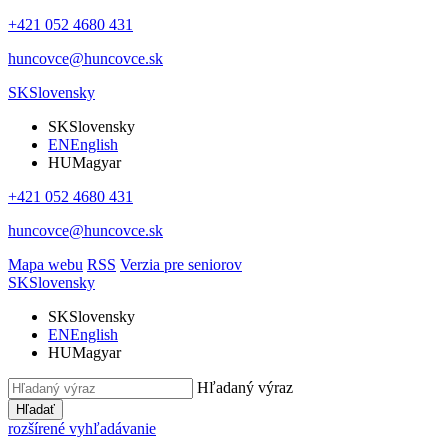
+421 052 4680 431
huncovce@huncovce.sk
SK
Slovensky
SK
Slovensky
EN
English
HU
Magyar
+421 052 4680 431
huncovce@huncovce.sk
Mapa webu
RSS
Verzia pre seniorov
SK
Slovensky
SK
Slovensky
EN
English
HU
Magyar
Hľadaný výraz
Hľadať
rozšírené vyhľadávanie