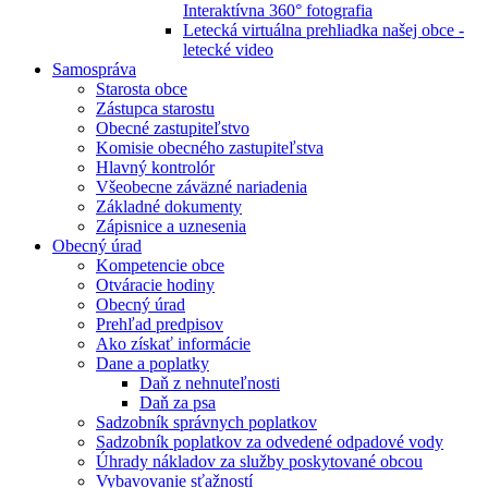
Interaktívna 360° fotografia
Letecká virtuálna prehliadka našej obce -
letecké video
Samospráva
Starosta obce
Zástupca starostu
Obecné zastupiteľstvo
Komisie obecného zastupiteľstva
Hlavný kontrolór
Všeobecne záväzné nariadenia
Základné dokumenty
Zápisnice a uznesenia
Obecný úrad
Kompetencie obce
Otváracie hodiny
Obecný úrad
Prehľad predpisov
Ako získať informácie
Dane a poplatky
Daň z nehnuteľnosti
Daň za psa
Sadzobník správnych poplatkov
Sadzobník poplatkov za odvedené odpadové vody
Úhrady nákladov za služby poskytované obcou
Vybavovanie sťažností