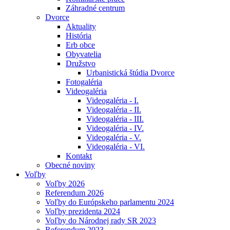
Záhradné centrum
Dvorce
Aktuality
História
Erb obce
Obyvatelia
Družstvo
Urbanistická štúdia Dvorce
Fotogaléria
Videogaléria
Videogaléria - I.
Videogaléria - II.
Videogaléria - III.
Videogaléria - IV.
Videogaléria - V.
Videogaléria - VI.
Kontakt
Obecné noviny
Voľby
Voľby 2026
Referendum 2026
Voľby do Európskeho parlamentu 2024
Voľby prezidenta 2024
Voľby do Národnej rady SR 2023
Referendum 2023