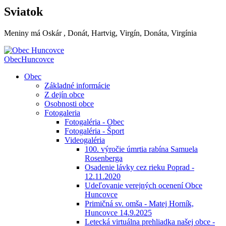
Sviatok
Meniny má
Oskár
, Donát, Hartvig, Virgín, Donáta, Virgínia
Obec
Huncovce
Obec
Základné informácie
Z dejín obce
Osobnosti obce
Fotogaleria
Fotogaléria - Obec
Fotogaléria - Šport
Videogaléria
100. výročie úmrtia rabína Samuela
Rosenberga
Osadenie lávky cez rieku Poprad -
12.11.2020
Udeľovanie verejných ocenení Obce
Huncovce
Primičná sv. omša - Matej Horník,
Huncovce 14.9.2025
Letecká virtuálna prehliadka našej obce -