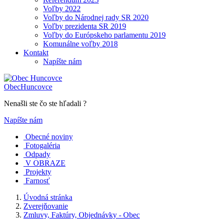
Voľby 2022
Voľby do Národnej rady SR 2020
Voľby prezidenta SR 2019
Voľby do Európskeho parlamentu 2019
Komunálne voľby 2018
Kontakt
Napíšte nám
Obec
Huncovce
Nenašli ste čo ste hľadali ?
Napíšte nám
Obecné noviny
Fotogaléria
Odpady
V OBRAZE
Projekty
Farnosť
Úvodná stránka
Zverejňovanie
Zmluvy, Faktúry, Objednávky - Obec