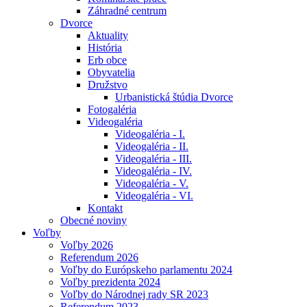
Záhradné centrum
Dvorce
Aktuality
História
Erb obce
Obyvatelia
Družstvo
Urbanistická štúdia Dvorce
Fotogaléria
Videogaléria
Videogaléria - I.
Videogaléria - II.
Videogaléria - III.
Videogaléria - IV.
Videogaléria - V.
Videogaléria - VI.
Kontakt
Obecné noviny
Voľby
Voľby 2026
Referendum 2026
Voľby do Európskeho parlamentu 2024
Voľby prezidenta 2024
Voľby do Národnej rady SR 2023
Referendum 2023