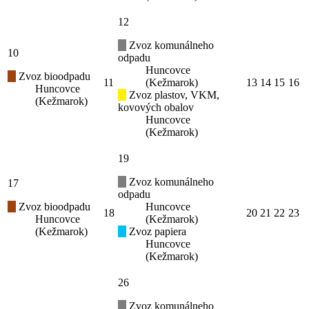
12
Zvoz komunálneho
10
odpadu
Huncovce
Zvoz bioodpadu
11
(Kežmarok)
13
14
15
16
Huncovce
Zvoz plastov, VKM,
(Kežmarok)
kovových obalov
Huncovce
(Kežmarok)
19
Zvoz komunálneho
17
odpadu
Zvoz bioodpadu
Huncovce
18
20
21
22
23
Huncovce
(Kežmarok)
(Kežmarok)
Zvoz papiera
Huncovce
(Kežmarok)
26
Zvoz komunálneho