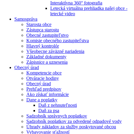
Interaktívna 360° fotografia
Letecká virtuálna prehliadka našej obce -
letecké video
Samospráva
Starosta obce
Zástupca starostu
Obecné zastupiteľstvo
Komisie obecného zastupiteľstva
Hlavný kontrolór
Všeobecne záväzné nariadenia
Základné dokumenty
Zápisnice a uznesenia
Obecný úrad
Kompetencie obce
Otváracie hodiny
Obecný úrad
Prehľad predpisov
Ako získať informácie
Dane a poplatky
Daň z nehnuteľnosti
Daň za psa
Sadzobník správnych poplatkov
Sadzobník poplatkov za odvedené odpadové vody
Úhrady nákladov za služby poskytované obcou
Vybavovanie sťažností