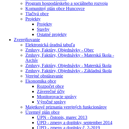
Program hospodárskeho a sociálneho rozvoja
Komunitný plán obce Huncovce
Tlačivá obce
Projekty
Projekty
Stavby
Ostatné projekty
Zverejňovanie
Elektronická úradná tabuľa
Zmluvy, Faktúry, Objednávky - Obec
Zmluvy, Faktúry, Objednávky - Materská škola -
Archív
Zmluvy, Faktúry, Objednávky - Materská škola
Zmluvy, Faktúry, Objednávky - Základná škola
Verejné obstáravanie
Ekonomika obce
Rozpočet obce
Záverečné účty
Monitorovacie správy
Výročné správy
Majetkové priznania verejných funkcionárov
Územný plán obce
ÚPN - čistopis, marec 2013
ÚPD - zmeny a doplnky, september 2014
ÚPD - zmeny a doplnky č. 2-2019