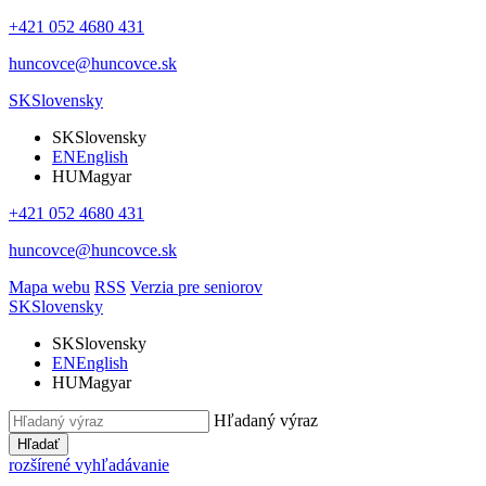
+421 052 4680 431
huncovce@huncovce.sk
SK
Slovensky
SK
Slovensky
EN
English
HU
Magyar
+421 052 4680 431
huncovce@huncovce.sk
Mapa webu
RSS
Verzia pre seniorov
SK
Slovensky
SK
Slovensky
EN
English
HU
Magyar
Hľadaný výraz
Hľadať
rozšírené vyhľadávanie