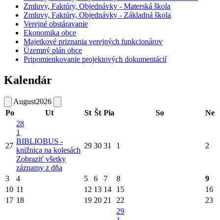
Zmluvy, Faktúry, Objednávky - Materská škola
Zmluvy, Faktúry, Objednávky - Základná škola
Verejné obstáravanie
Ekonomika obce
Majetkové priznania verejných funkcionárov
Územný plán obce
Pripomienkovanie projektových dokumentácií
Kalendár
August
2026
Po
Ut
St
Št
Pia
So
Ne
28
1
BIBLIOBUS -
27
29
30
31
1
2
knižnica na kolesách
Zobraziť všetky
záznamy z dňa
3
4
5
6
7
8
9
10
11
12
13
14
15
16
17
18
19
20
21
22
23
29
1