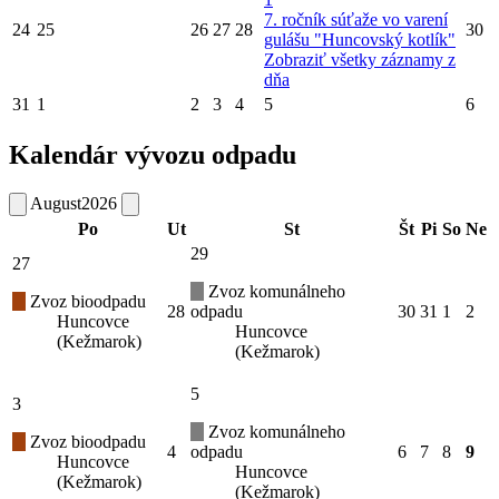
7. ročník súťaže vo varení
24
25
26
27
28
30
gulášu "Huncovský kotlík"
Zobraziť všetky záznamy z
dňa
31
1
2
3
4
5
6
Kalendár vývozu odpadu
August
2026
Po
Ut
St
Št
Pi
So
Ne
29
27
Zvoz komunálneho
Zvoz bioodpadu
28
odpadu
30
31
1
2
Huncovce
Huncovce
(Kežmarok)
(Kežmarok)
5
3
Zvoz komunálneho
Zvoz bioodpadu
4
odpadu
6
7
8
9
Huncovce
Huncovce
(Kežmarok)
(Kežmarok)