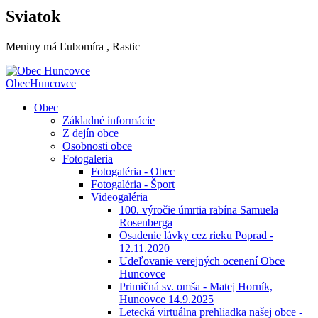
Sviatok
Meniny má
Ľubomíra
, Rastic
Obec
Huncovce
Obec
Základné informácie
Z dejín obce
Osobnosti obce
Fotogaleria
Fotogaléria - Obec
Fotogaléria - Šport
Videogaléria
100. výročie úmrtia rabína Samuela
Rosenberga
Osadenie lávky cez rieku Poprad -
12.11.2020
Udeľovanie verejných ocenení Obce
Huncovce
Primičná sv. omša - Matej Horník,
Huncovce 14.9.2025
Letecká virtuálna prehliadka našej obce -