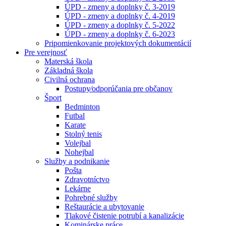
ÚPD - zmeny a doplnky č. 3-2019
ÚPD - zmeny a doplnky č. 4-2019
ÚPD - zmeny a doplnky č. 5-2022
ÚPD - zmeny a doplnky č. 6-2023
Pripomienkovanie projektových dokumentácií
Pre verejnosť
Materská škola
Základná škola
Civilná ochrana
Postupy⁄odporúčania pre občanov
Šport
Bedminton
Futbal
Karate
Stolný tenis
Volejbal
Nohejbal
Služby a podnikanie
Pošta
Zdravotníctvo
Lekárne
Pohrebné služby
Reštaurácie a ubytovanie
Tlakové čistenie potrubí a kanalizácie
Kominárske práce