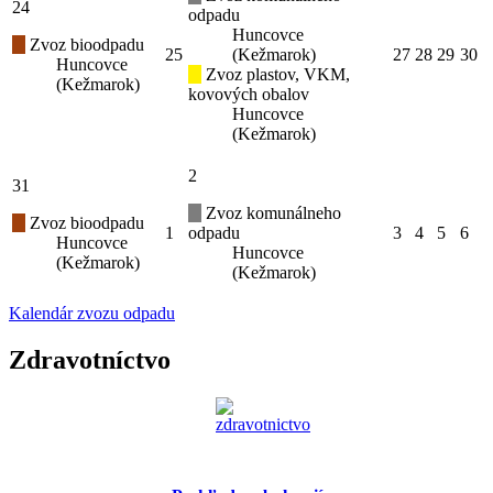
24
odpadu
Huncovce
Zvoz bioodpadu
25
(Kežmarok)
27
28
29
30
Huncovce
Zvoz plastov, VKM,
(Kežmarok)
kovových obalov
Huncovce
(Kežmarok)
2
31
Zvoz komunálneho
Zvoz bioodpadu
1
odpadu
3
4
5
6
Huncovce
Huncovce
(Kežmarok)
(Kežmarok)
Kalendár zvozu odpadu
Zdravotníctvo