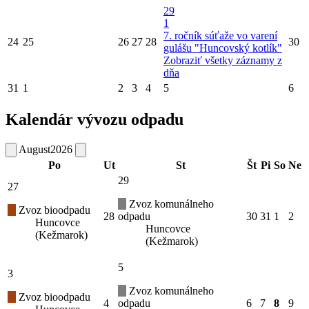
29
1
7. ročník súťaže vo varení
24
25
26
27
28
30
gulášu "Huncovský kotlík"
Zobraziť všetky záznamy z
dňa
31
1
2
3
4
5
6
Kalendár vývozu odpadu
August
2026
Po
Ut
St
Št
Pi
So
Ne
29
27
Zvoz komunálneho
Zvoz bioodpadu
28
odpadu
30
31
1
2
Huncovce
Huncovce
(Kežmarok)
(Kežmarok)
5
3
Zvoz komunálneho
Zvoz bioodpadu
4
odpadu
6
7
8
9