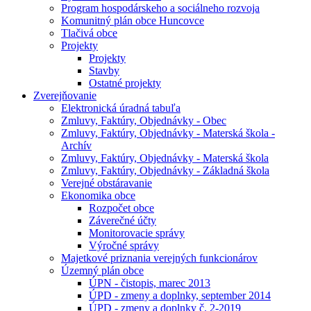
Program hospodárskeho a sociálneho rozvoja
Komunitný plán obce Huncovce
Tlačivá obce
Projekty
Projekty
Stavby
Ostatné projekty
Zverejňovanie
Elektronická úradná tabuľa
Zmluvy, Faktúry, Objednávky - Obec
Zmluvy, Faktúry, Objednávky - Materská škola -
Archív
Zmluvy, Faktúry, Objednávky - Materská škola
Zmluvy, Faktúry, Objednávky - Základná škola
Verejné obstáravanie
Ekonomika obce
Rozpočet obce
Záverečné účty
Monitorovacie správy
Výročné správy
Majetkové priznania verejných funkcionárov
Územný plán obce
ÚPN - čistopis, marec 2013
ÚPD - zmeny a doplnky, september 2014
ÚPD - zmeny a doplnky č. 2-2019