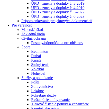
ÚPD - zmeny a doplnky č. 3-2019
ÚPD - zmeny a doplnky č. 4-2019
ÚPD - zmeny a doplnky č. 5-2022
ÚPD - zmeny a doplnky č. 6-2023
Pripomienkovanie projektových dokumentácií
Pre verejnosť
Materská škola
Základná škola
Civilná ochrana
Postupy⁄odporúčania pre občanov
Šport
Bedminton
Futbal
Karate
Stolný tenis
Volejbal
Nohejbal
Služby a podnikanie
Pošta
Zdravotníctvo
Lekárne
Pohrebné služby
Reštaurácie a ubytovanie
Tlakové čistenie potrubí a kanalizácie
Kominárske práce