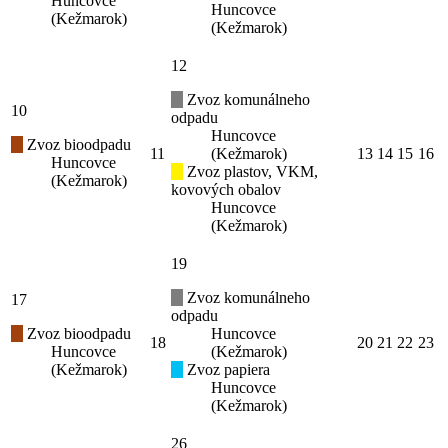
Huncovce
Huncovce
(Kežmarok)
(Kežmarok)
12
Zvoz komunálneho
10
odpadu
Huncovce
Zvoz bioodpadu
11
(Kežmarok)
13
14
15
16
Huncovce
Zvoz plastov, VKM,
(Kežmarok)
kovových obalov
Huncovce
(Kežmarok)
19
Zvoz komunálneho
17
odpadu
Zvoz bioodpadu
Huncovce
18
20
21
22
23
Huncovce
(Kežmarok)
(Kežmarok)
Zvoz papiera
Huncovce
(Kežmarok)
26