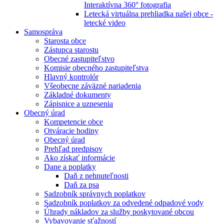
Interaktívna 360° fotografia
Letecká virtuálna prehliadka našej obce -
letecké video
Samospráva
Starosta obce
Zástupca starostu
Obecné zastupiteľstvo
Komisie obecného zastupiteľstva
Hlavný kontrolór
Všeobecne záväzné nariadenia
Základné dokumenty
Zápisnice a uznesenia
Obecný úrad
Kompetencie obce
Otváracie hodiny
Obecný úrad
Prehľad predpisov
Ako získať informácie
Dane a poplatky
Daň z nehnuteľnosti
Daň za psa
Sadzobník správnych poplatkov
Sadzobník poplatkov za odvedené odpadové vody
Úhrady nákladov za služby poskytované obcou
Vybavovanie sťažností