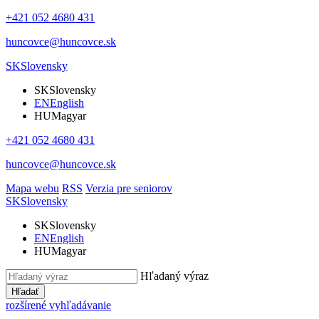
+421 052 4680 431
huncovce@huncovce.sk
SK
Slovensky
SK
Slovensky
EN
English
HU
Magyar
+421 052 4680 431
huncovce@huncovce.sk
Mapa webu
RSS
Verzia pre seniorov
SK
Slovensky
SK
Slovensky
EN
English
HU
Magyar
Hľadaný výraz
Hľadať
rozšírené vyhľadávanie