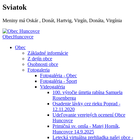
Sviatok
Meniny má
Oskár
, Donát, Hartvig, Virgín, Donáta, Virgínia
Obec
Huncovce
Obec
Základné informácie
Z dejín obce
Osobnosti obce
Fotogaleria
Fotogaléria - Obec
Fotogaléria - Šport
Videogaléria
100. výročie úmrtia rabína Samuela
Rosenberga
Osadenie lávky cez rieku Poprad -
12.11.2020
Udeľovanie verejných ocenení Obce
Huncovce
Primičná sv. omša - Matej Horník,
Huncovce 14.9.2025
Letecká virtuálna prehliadka našej obce -