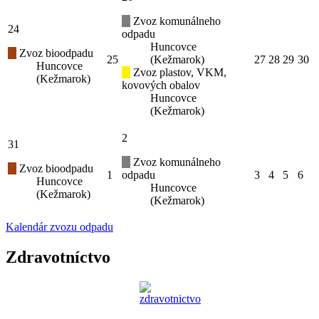
Zvoz komunálneho
24
odpadu
Huncovce
Zvoz bioodpadu
25
(Kežmarok)
27
28
29
30
Huncovce
Zvoz plastov, VKM,
(Kežmarok)
kovových obalov
Huncovce
(Kežmarok)
2
31
Zvoz komunálneho
Zvoz bioodpadu
1
odpadu
3
4
5
6
Huncovce
Huncovce
(Kežmarok)
(Kežmarok)
Kalendár zvozu odpadu
Zdravotníctvo