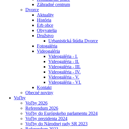
Záhradné centrum
Dvorce
Aktuality
História
Erb obce
Obyvatelia
Družstvo
Urbanistická štúdia Dvorce
Fotogaléria
Videogaléria
Videogaléria - I.
Videogaléria - II.
Videogaléria - III.
Videogaléria - IV.
Videogaléria - V.
Videogaléria - VI.
Kontakt
Obecné noviny
Voľby
Voľby 2026
Referendum 2026
Voľby do Európskeho parlamentu 2024
Voľby prezidenta 2024
Voľby do Národnej rady SR 2023
Referendum 2023