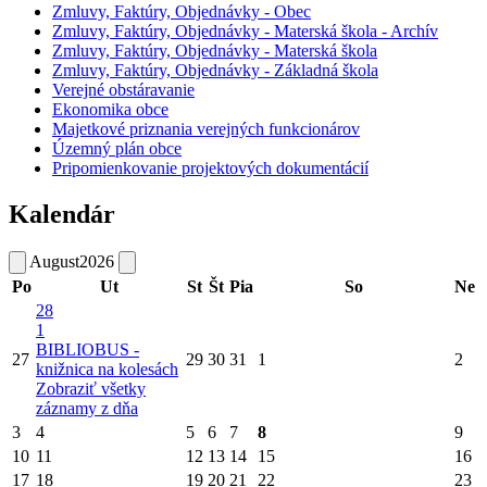
Zmluvy, Faktúry, Objednávky - Obec
Zmluvy, Faktúry, Objednávky - Materská škola - Archív
Zmluvy, Faktúry, Objednávky - Materská škola
Zmluvy, Faktúry, Objednávky - Základná škola
Verejné obstáravanie
Ekonomika obce
Majetkové priznania verejných funkcionárov
Územný plán obce
Pripomienkovanie projektových dokumentácií
Kalendár
August
2026
Po
Ut
St
Št
Pia
So
Ne
28
1
BIBLIOBUS -
27
29
30
31
1
2
knižnica na kolesách
Zobraziť všetky
záznamy z dňa
3
4
5
6
7
8
9
10
11
12
13
14
15
16
17
18
19
20
21
22
23