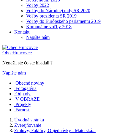
Voľby 2022
Voľby do Národnej rady SR 2020
Voľby prezidenta SR 2019
Voľby do Európskeho parlamentu 2019
Komunálne voľby 2018
Kontakt
Napíšte nám
Obec
Huncovce
Nenašli ste čo ste hľadali ?
Napíšte nám
Obecné noviny
Fotogaléria
Odpady
V OBRAZE
Projekty
Farnosť
Úvodná stránka
Zverejňovanie
Zmluvy, Faktúry, Objednávky - Materská...