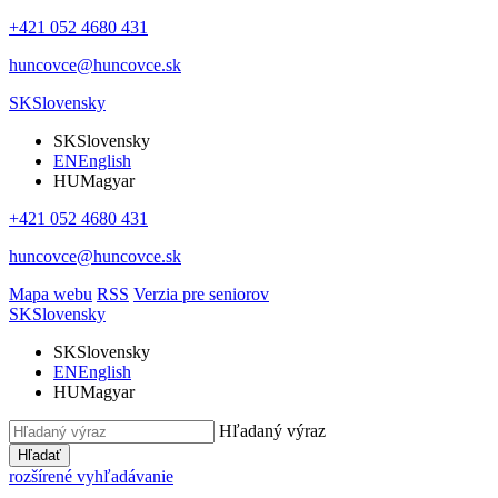
+421 052 4680 431
huncovce@huncovce.sk
SK
Slovensky
SK
Slovensky
EN
English
HU
Magyar
+421 052 4680 431
huncovce@huncovce.sk
Mapa webu
RSS
Verzia pre seniorov
SK
Slovensky
SK
Slovensky
EN
English
HU
Magyar
Hľadaný výraz
Hľadať
rozšírené vyhľadávanie