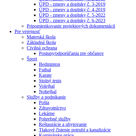
ÚPD - zmeny a doplnky č. 3-2019
ÚPD - zmeny a doplnky č. 4-2019
ÚPD - zmeny a doplnky č. 5-2022
ÚPD - zmeny a doplnky č. 6-2023
Pripomienkovanie projektových dokumentácií
Pre verejnosť
Materská škola
Základná škola
Civilná ochrana
Postupy⁄odporúčania pre občanov
Šport
Bedminton
Futbal
Karate
Stolný tenis
Volejbal
Nohejbal
Služby a podnikanie
Pošta
Zdravotníctvo
Lekárne
Pohrebné služby
Reštaurácie a ubytovanie
Tlakové čistenie potrubí a kanalizácie
Kominárske práce