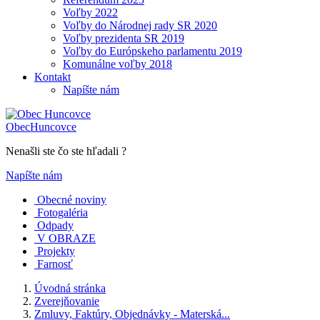
Voľby 2022
Voľby do Národnej rady SR 2020
Voľby prezidenta SR 2019
Voľby do Európskeho parlamentu 2019
Komunálne voľby 2018
Kontakt
Napíšte nám
Obec
Huncovce
Nenašli ste čo ste hľadali ?
Napíšte nám
Obecné noviny
Fotogaléria
Odpady
V OBRAZE
Projekty
Farnosť
Úvodná stránka
Zverejňovanie
Zmluvy, Faktúry, Objednávky - Materská...