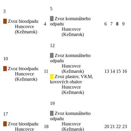
5
3
Zvoz komunálneho
Zvoz bioodpadu
4
odpadu
6
7
8
9
Huncovce
Huncovce
(Kežmarok)
(Kežmarok)
12
Zvoz komunálneho
10
odpadu
Huncovce
Zvoz bioodpadu
11
(Kežmarok)
13
14
15
16
Huncovce
Zvoz plastov, VKM,
(Kežmarok)
kovových obalov
Huncovce
(Kežmarok)
19
Zvoz komunálneho
17
odpadu
Zvoz bioodpadu
Huncovce
18
20
21
22
23
Huncovce
(Kežmarok)