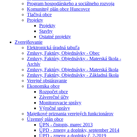
Program hospodárskeho a sociálneho rozvoja
Komunitný plán obce Huncovce
Tlačivá obce
Projekty
Projekty
Stavby
Ostatné projekty
Zverejňovanie
Elektronická úradná tabuľa
Zmluvy, Faktúry, Objednávky - Obec
Zmluvy, Faktúry, Objednávky - Materská škola -
Archív
Zmluvy, Faktúry, Objednávky - Materská škola
Zmluvy, Faktúry, Objednávky - Základná škola
Verejné obstáravanie
Ekonomika obce
Rozpočet obce
Záverečné účty
Monitorovacie správy
Výročné správy
Majetkové priznania verejných funkcionárov
Územný plán obce
ÚPN - čistopis, marec 2013
ÚPD - zmeny a doplnky, september 2014
ÚPD - zmeny a doplnky č. 2-2019