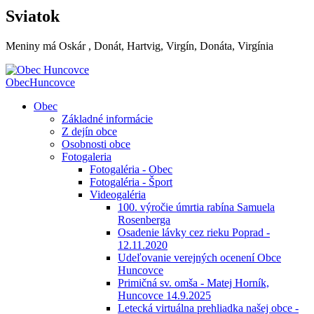
Sviatok
Meniny má
Oskár
, Donát, Hartvig, Virgín, Donáta, Virgínia
Obec
Huncovce
Obec
Základné informácie
Z dejín obce
Osobnosti obce
Fotogaleria
Fotogaléria - Obec
Fotogaléria - Šport
Videogaléria
100. výročie úmrtia rabína Samuela
Rosenberga
Osadenie lávky cez rieku Poprad -
12.11.2020
Udeľovanie verejných ocenení Obce
Huncovce
Primičná sv. omša - Matej Horník,
Huncovce 14.9.2025
Letecká virtuálna prehliadka našej obce -