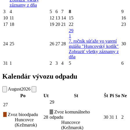
záznamy z dňa
3
4
5
6
7
8
9
10
11
12
13
14
15
16
17
18
19
20
21
22
23
29
1
7. ročník súťaže vo varení
24
25
26
27
28
30
gulášu "Huncovský kotlík"
Zobraziť všetky záznamy z
dňa
31
1
2
3
4
5
6
Kalendár vývozu odpadu
August
2026
Po
Ut
St
Št
Pi
So
Ne
29
27
Zvoz komunálneho
Zvoz bioodpadu
28
odpadu
30
31
1
2
Huncovce
Huncovce
(Kežmarok)
(Kežmarok)