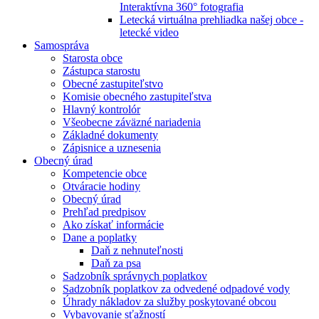
Interaktívna 360° fotografia
Letecká virtuálna prehliadka našej obce -
letecké video
Samospráva
Starosta obce
Zástupca starostu
Obecné zastupiteľstvo
Komisie obecného zastupiteľstva
Hlavný kontrolór
Všeobecne záväzné nariadenia
Základné dokumenty
Zápisnice a uznesenia
Obecný úrad
Kompetencie obce
Otváracie hodiny
Obecný úrad
Prehľad predpisov
Ako získať informácie
Dane a poplatky
Daň z nehnuteľnosti
Daň za psa
Sadzobník správnych poplatkov
Sadzobník poplatkov za odvedené odpadové vody
Úhrady nákladov za služby poskytované obcou
Vybavovanie sťažností