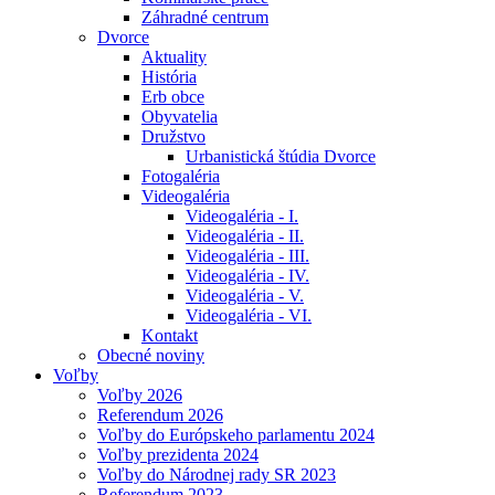
Záhradné centrum
Dvorce
Aktuality
História
Erb obce
Obyvatelia
Družstvo
Urbanistická štúdia Dvorce
Fotogaléria
Videogaléria
Videogaléria - I.
Videogaléria - II.
Videogaléria - III.
Videogaléria - IV.
Videogaléria - V.
Videogaléria - VI.
Kontakt
Obecné noviny
Voľby
Voľby 2026
Referendum 2026
Voľby do Európskeho parlamentu 2024
Voľby prezidenta 2024
Voľby do Národnej rady SR 2023
Referendum 2023