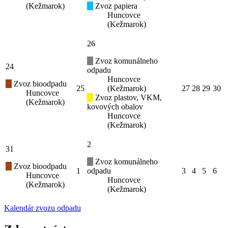
(Kežmarok)
Zvoz papiera
Huncovce
(Kežmarok)
26
Zvoz komunálneho
24
odpadu
Huncovce
Zvoz bioodpadu
25
(Kežmarok)
27
28
29
30
Huncovce
Zvoz plastov, VKM,
(Kežmarok)
kovových obalov
Huncovce
(Kežmarok)
2
31
Zvoz komunálneho
Zvoz bioodpadu
1
odpadu
3
4
5
6
Huncovce
Huncovce
(Kežmarok)
(Kežmarok)
Kalendár zvozu odpadu