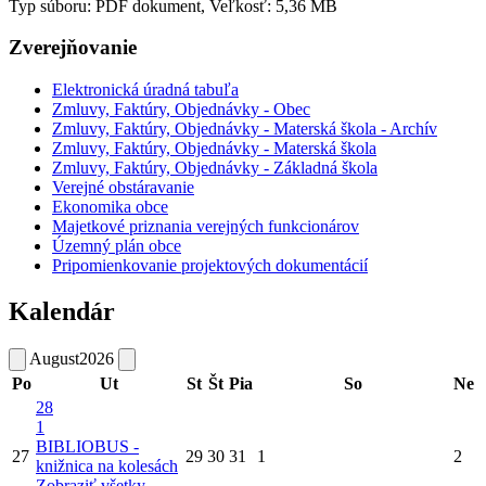
Typ súboru: PDF dokument, Veľkosť: 5,36 MB
Zverejňovanie
Elektronická úradná tabuľa
Zmluvy, Faktúry, Objednávky - Obec
Zmluvy, Faktúry, Objednávky - Materská škola - Archív
Zmluvy, Faktúry, Objednávky - Materská škola
Zmluvy, Faktúry, Objednávky - Základná škola
Verejné obstáravanie
Ekonomika obce
Majetkové priznania verejných funkcionárov
Územný plán obce
Pripomienkovanie projektových dokumentácií
Kalendár
August
2026
Po
Ut
St
Št
Pia
So
Ne
28
1
BIBLIOBUS -
27
29
30
31
1
2
knižnica na kolesách
Zobraziť všetky