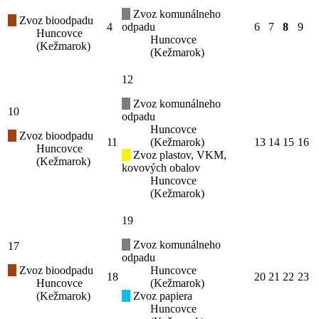
Zvoz komunálneho
Zvoz bioodpadu
4
odpadu
6
7
8
9
Huncovce
Huncovce
(Kežmarok)
(Kežmarok)
12
Zvoz komunálneho
10
odpadu
Huncovce
Zvoz bioodpadu
11
(Kežmarok)
13
14
15
16
Huncovce
Zvoz plastov, VKM,
(Kežmarok)
kovových obalov
Huncovce
(Kežmarok)
19
Zvoz komunálneho
17
odpadu
Zvoz bioodpadu
Huncovce
18
20
21
22
23
Huncovce
(Kežmarok)
(Kežmarok)
Zvoz papiera
Huncovce