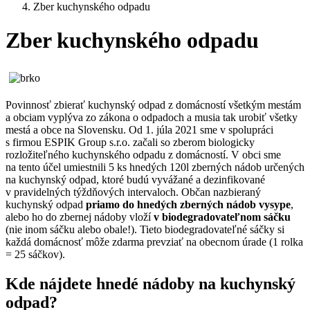
Zber kuchynského odpadu
Zber kuchynského odpadu
Povinnosť zbierať kuchynský odpad z domácností všetkým mestám
a obciam vyplýva zo zákona o odpadoch a musia tak urobiť všetky
mestá a obce na Slovensku. Od 1. júla 2021 sme v spolupráci
s firmou ESPIK Group s.r.o. začali so zberom biologicky
rozložiteľného kuchynského odpadu z domácností. V obci sme
na tento účel umiestnili 5 ks hnedých 120l zberných nádob určených
na kuchynský odpad, ktoré budú vyvážané a dezinfikované
v pravidelných týždňových intervaloch. Občan nazbieraný
kuchynský odpad
priamo do hnedých zberných nádob vysype
,
alebo ho do zbernej nádoby vloží
v biodegradovateľnom sáčku
(nie inom sáčku alebo obale!). Tieto biodegradovateľné sáčky si
každá domácnosť môže zdarma prevziať na obecnom úrade (1 rolka
= 25 sáčkov).
Kde nájdete hnedé nádoby na kuchynský
odpad?