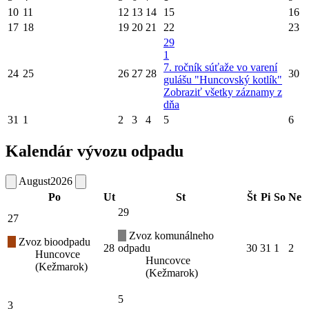
10
11
12
13
14
15
16
17
18
19
20
21
22
23
29
1
7. ročník súťaže vo varení
24
25
26
27
28
30
gulášu "Huncovský kotlík"
Zobraziť všetky záznamy z
dňa
31
1
2
3
4
5
6
Kalendár vývozu odpadu
August
2026
Po
Ut
St
Št
Pi
So
Ne
29
27
Zvoz komunálneho
Zvoz bioodpadu
28
odpadu
30
31
1
2
Huncovce
Huncovce
(Kežmarok)
(Kežmarok)
5
3