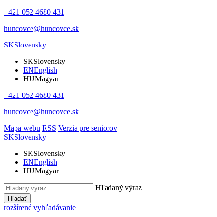
+421 052 4680 431
huncovce@huncovce.sk
SK
Slovensky
SK
Slovensky
EN
English
HU
Magyar
+421 052 4680 431
huncovce@huncovce.sk
Mapa webu
RSS
Verzia pre seniorov
SK
Slovensky
SK
Slovensky
EN
English
HU
Magyar
Hľadaný výraz
Hľadať
rozšírené vyhľadávanie