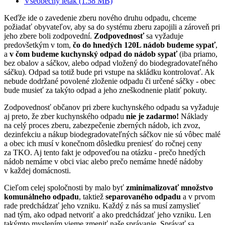
Všeobecný leták (1.58 MB)
Keďže ide o zavedenie zberu nového druhu odpadu, chceme
požiadať obyvateľov, aby sa do systému zberu zapojili a zároveň pri
jeho zbere boli zodpovední.
Zodpovednosť
sa vyžaduje
predovšetkým v tom,
čo do hnedých 120L nádob budeme sypať
,
a
v čom budeme kuchynský odpad do nádob sypať
(iba priamo,
bez obalov a sáčkov, alebo odpad vložený do biodegradovateľného
sáčku). Odpad sa totiž bude pri vstupe na skládku kontrolovať. Ak
nebude dodržané povolené zloženie odpadu či určené sáčky - obec
bude musieť za takýto odpad a jeho zneškodnenie platiť pokuty.
Zodpovednosť občanov pri zbere kuchynského odpadu sa vyžaduje
aj preto, že zber kuchynského odpadu
nie je zadarmo!
Náklady
na celý proces zberu, zabezpečenie zberných nádob, ich zvoz,
dezinfekciu a nákup biodegradovateľných sáčkov nie sú vôbec malé
a obec ich musí v konečnom dôsledku preniesť do ročnej ceny
za TKO. Aj tento fakt je odpoveďou na otázku - prečo hnedých
nádob nemáme v obci viac alebo prečo nemáme hnedé nádoby
v každej domácnosti.
Cieľom celej spoločnosti by malo byť
zminimalizovať množstvo
komunálneho odpadu
, taktiež
separovaného odpadu
a v prvom
rade predchádzať jeho vzniku. Každý z nás sa musí zamyslieť
nad tým, ako odpad netvoriť a ako predchádzať jeho vzniku. Len
takýmto myslením vieme zmeniť naše správanie. Správať sa