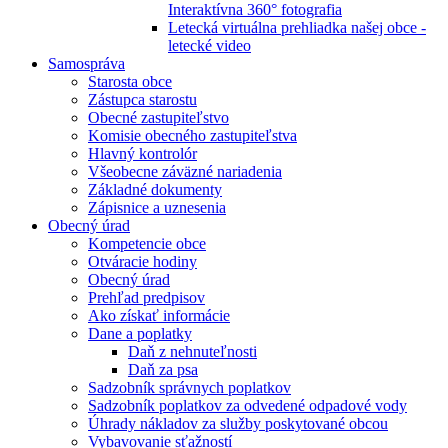
Interaktívna 360° fotografia
Letecká virtuálna prehliadka našej obce -
letecké video
Samospráva
Starosta obce
Zástupca starostu
Obecné zastupiteľstvo
Komisie obecného zastupiteľstva
Hlavný kontrolór
Všeobecne záväzné nariadenia
Základné dokumenty
Zápisnice a uznesenia
Obecný úrad
Kompetencie obce
Otváracie hodiny
Obecný úrad
Prehľad predpisov
Ako získať informácie
Dane a poplatky
Daň z nehnuteľnosti
Daň za psa
Sadzobník správnych poplatkov
Sadzobník poplatkov za odvedené odpadové vody
Úhrady nákladov za služby poskytované obcou
Vybavovanie sťažností