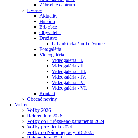
Záhradné centrum
Dvorce
Aktuality
História
Erb obce
Obyvatelia
Družstvo
Urbanistická štúdia Dvorce
Fotogaléria
Videogaléria
Videogaléria - I.
Videogaléria - II.
Videogaléria - III.
Videogaléria - IV.
Videogaléria - V.
Videogaléria - VI.
Kontakt
Obecné noviny
Voľby
Voľby 2026
Referendum 2026
Voľby do Európskeho parlamentu 2024
Voľby prezidenta 2024
Voľby do Národnej rady SR 2023
Referendum 2023