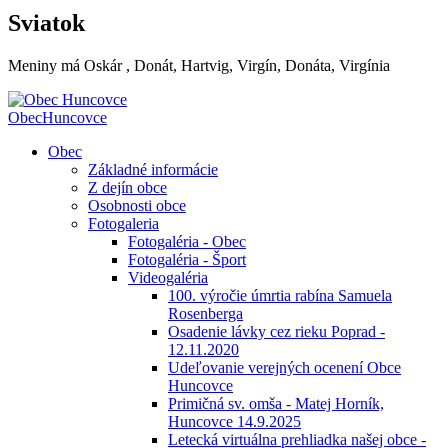
Sviatok
Meniny má
Oskár
, Donát, Hartvig, Virgín, Donáta, Virgínia
Obec
Huncovce
Obec
Základné informácie
Z dejín obce
Osobnosti obce
Fotogaleria
Fotogaléria - Obec
Fotogaléria - Šport
Videogaléria
100. výročie úmrtia rabína Samuela
Rosenberga
Osadenie lávky cez rieku Poprad -
12.11.2020
Udeľovanie verejných ocenení Obce
Huncovce
Primičná sv. omša - Matej Horník,
Huncovce 14.9.2025
Letecká virtuálna prehliadka našej obce -