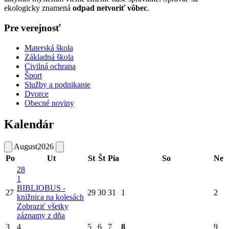
ekologicky znamená
odpad netvoriť vôbec
.
Pre verejnosť
Materská škola
Základná škola
Civilná ochrana
Šport
Služby a podnikanie
Dvorce
Obecné noviny
Kalendár
August
2026
Po
Ut
St
Št
Pia
So
Ne
28
1
BIBLIOBUS -
27
29
30
31
1
2
knižnica na kolesách
Zobraziť všetky
záznamy z dňa
3
4
5
6
7
8
9