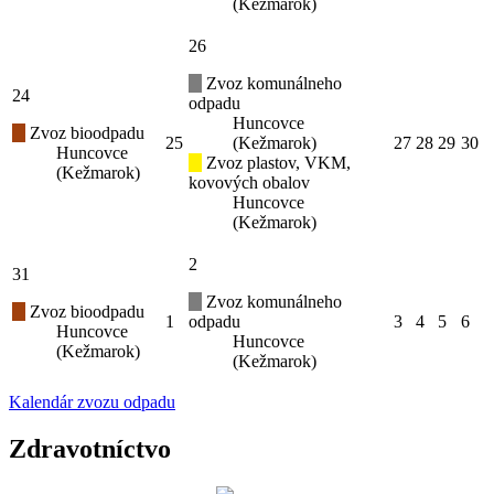
(Kežmarok)
26
Zvoz komunálneho
24
odpadu
Huncovce
Zvoz bioodpadu
25
(Kežmarok)
27
28
29
30
Huncovce
Zvoz plastov, VKM,
(Kežmarok)
kovových obalov
Huncovce
(Kežmarok)
2
31
Zvoz komunálneho
Zvoz bioodpadu
1
odpadu
3
4
5
6
Huncovce
Huncovce
(Kežmarok)
(Kežmarok)
Kalendár zvozu odpadu
Zdravotníctvo