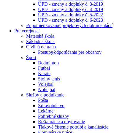
ÚPD - zmeny a doplnky č. 3-2019
ÚPD - zmeny a doplnky č. 4-2019
ÚPD - zmeny a doplnky č. 5-2022
ÚPD - zmeny a doplnky č. 6-2023
Pripomienkovanie projektových dokumentácií
Pre verejnosť
Materská škola
Základná škola
Civilná ochrana
Postupy⁄odporúčania pre občanov
Šport
Bedminton
Futbal
Karate
Stolný tenis
Volejbal
Nohejbal
Služby a podnikanie
Pošta
Zdravotníctvo
Lekárne
Pohrebné služby
Reštaurácie a ubytovanie
Tlakové čistenie potrubí a kanalizácie
Kominárske práce