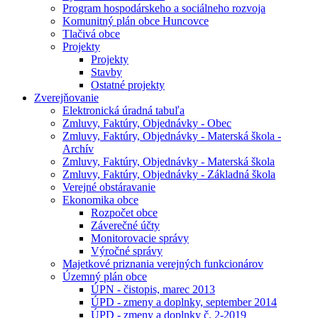
Program hospodárskeho a sociálneho rozvoja
Komunitný plán obce Huncovce
Tlačivá obce
Projekty
Projekty
Stavby
Ostatné projekty
Zverejňovanie
Elektronická úradná tabuľa
Zmluvy, Faktúry, Objednávky - Obec
Zmluvy, Faktúry, Objednávky - Materská škola -
Archív
Zmluvy, Faktúry, Objednávky - Materská škola
Zmluvy, Faktúry, Objednávky - Základná škola
Verejné obstáravanie
Ekonomika obce
Rozpočet obce
Záverečné účty
Monitorovacie správy
Výročné správy
Majetkové priznania verejných funkcionárov
Územný plán obce
ÚPN - čistopis, marec 2013
ÚPD - zmeny a doplnky, september 2014
ÚPD - zmeny a doplnky č. 2-2019