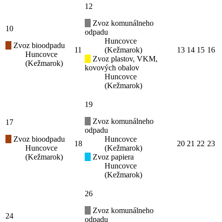
12
Zvoz komunálneho
10
odpadu
Huncovce
Zvoz bioodpadu
11
(Kežmarok)
13
14
15
16
Huncovce
Zvoz plastov, VKM,
(Kežmarok)
kovových obalov
Huncovce
(Kežmarok)
19
Zvoz komunálneho
17
odpadu
Zvoz bioodpadu
Huncovce
18
20
21
22
23
Huncovce
(Kežmarok)
(Kežmarok)
Zvoz papiera
Huncovce
(Kežmarok)
26
Zvoz komunálneho
24
odpadu