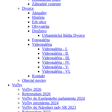
Záhradné centrum
Dvorce
Aktuality
História
Erb obce
Obyvatelia
Družstvo
Urbanistická štúdia Dvorce
Fotogaléria
Videogaléria
Videogaléria - I.
Videogaléria - II.
Videogaléria - III.
Videogaléria - IV.
Videogaléria - V.
Videogaléria - VI.
Kontakt
Obecné noviny
Voľby
Voľby 2026
Referendum 2026
Voľby do Európskeho parlamentu 2024
Voľby prezidenta 2024
Voľby do Národnej rady SR 2023
Referendum 2023