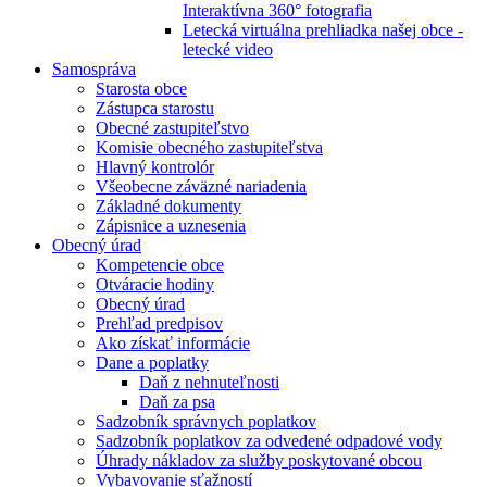
Interaktívna 360° fotografia
Letecká virtuálna prehliadka našej obce -
letecké video
Samospráva
Starosta obce
Zástupca starostu
Obecné zastupiteľstvo
Komisie obecného zastupiteľstva
Hlavný kontrolór
Všeobecne záväzné nariadenia
Základné dokumenty
Zápisnice a uznesenia
Obecný úrad
Kompetencie obce
Otváracie hodiny
Obecný úrad
Prehľad predpisov
Ako získať informácie
Dane a poplatky
Daň z nehnuteľnosti
Daň za psa
Sadzobník správnych poplatkov
Sadzobník poplatkov za odvedené odpadové vody
Úhrady nákladov za služby poskytované obcou
Vybavovanie sťažností