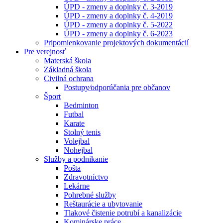
ÚPD - zmeny a doplnky č. 3-2019
ÚPD - zmeny a doplnky č. 4-2019
ÚPD - zmeny a doplnky č. 5-2022
ÚPD - zmeny a doplnky č. 6-2023
Pripomienkovanie projektových dokumentácií
Pre verejnosť
Materská škola
Základná škola
Civilná ochrana
Postupy⁄odporúčania pre občanov
Šport
Bedminton
Futbal
Karate
Stolný tenis
Volejbal
Nohejbal
Služby a podnikanie
Pošta
Zdravotníctvo
Lekárne
Pohrebné služby
Reštaurácie a ubytovanie
Tlakové čistenie potrubí a kanalizácie
Kominárske práce