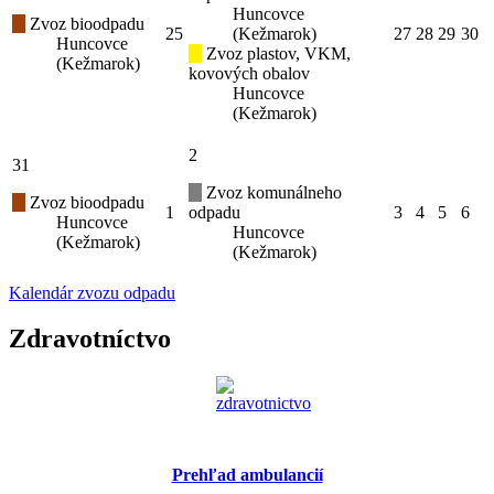
Huncovce
Zvoz bioodpadu
25
(Kežmarok)
27
28
29
30
Huncovce
Zvoz plastov, VKM,
(Kežmarok)
kovových obalov
Huncovce
(Kežmarok)
2
31
Zvoz komunálneho
Zvoz bioodpadu
1
odpadu
3
4
5
6
Huncovce
Huncovce
(Kežmarok)
(Kežmarok)
Kalendár zvozu odpadu
Zdravotníctvo
Prehľad ambulancií