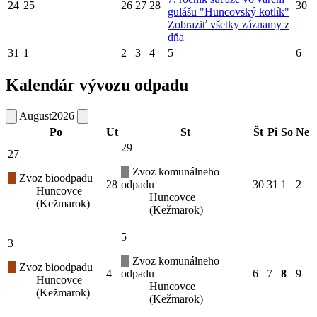
24
25
26
27
28
30
gulášu "Huncovský kotlík"
Zobraziť všetky záznamy z
dňa
31
1
2
3
4
5
6
Kalendár vývozu odpadu
August
2026
Po
Ut
St
Št
Pi
So
Ne
29
27
Zvoz komunálneho
Zvoz bioodpadu
28
odpadu
30
31
1
2
Huncovce
Huncovce
(Kežmarok)
(Kežmarok)
5
3
Zvoz komunálneho
Zvoz bioodpadu
4
odpadu
6
7
8
9
Huncovce
Huncovce
(Kežmarok)
(Kežmarok)