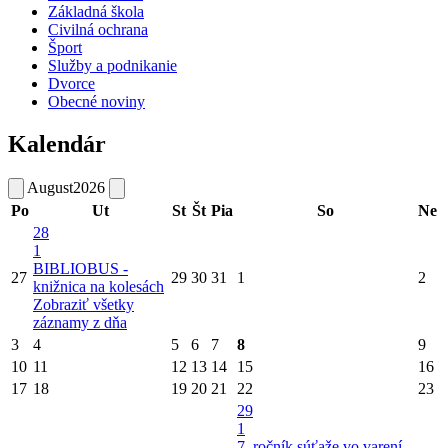
Základná škola
Civilná ochrana
Šport
Služby a podnikanie
Dvorce
Obecné noviny
Kalendár
August
2026
Po
Ut
St
Št
Pia
So
Ne
28
1
BIBLIOBUS -
27
29
30
31
1
2
knižnica na kolesách
Zobraziť všetky
záznamy z dňa
3
4
5
6
7
8
9
10
11
12
13
14
15
16
17
18
19
20
21
22
23
29
1
7. ročník súťaže vo varení