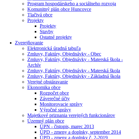
Program hospodárskeho a sociálneho rozvoja
Komunitný plán obce Huncovce
Tlačivá obce
Projekty
Projekty
Stavby
Ostatné projekty
Zverejňovanie
Elektronická úradná tabuľa
Zmluvy, Faktúry, Objednávky - Obec
Zmluvy, Faktúry, Objednávky - Materská škola -
Archív
Zmluvy, Faktúry, Objednávky - Materská škola
Zmluvy, Faktúry, Objednávky - Základná škola
Verejné obstáravanie
Ekonomika obce
Rozpočet obce
Záverečné účty
Monitorovacie správy
Výročné správy
Majetkové priznania verejných funkcionárov
Územný plán obce
ÚPN - čistopis, marec 2013
ÚPD - zmeny a doplnky, september 2014
ÚPD - zmeny a doplnky č. 2-2019