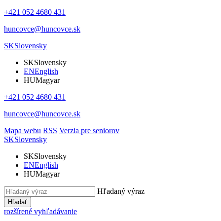
+421 052 4680 431
huncovce@huncovce.sk
SK
Slovensky
SK
Slovensky
EN
English
HU
Magyar
+421 052 4680 431
huncovce@huncovce.sk
Mapa webu
RSS
Verzia pre seniorov
SK
Slovensky
SK
Slovensky
EN
English
HU
Magyar
Hľadaný výraz
Hľadať
rozšírené vyhľadávanie