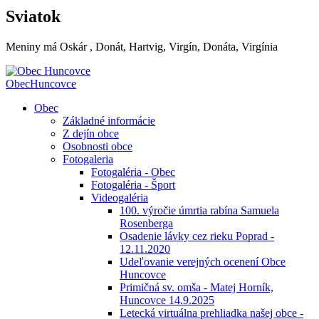
Sviatok
Meniny má
Oskár
, Donát, Hartvig, Virgín, Donáta, Virgínia
Obec
Huncovce
Obec
Základné informácie
Z dejín obce
Osobnosti obce
Fotogaleria
Fotogaléria - Obec
Fotogaléria - Šport
Videogaléria
100. výročie úmrtia rabína Samuela
Rosenberga
Osadenie lávky cez rieku Poprad -
12.11.2020
Udeľovanie verejných ocenení Obce
Huncovce
Primičná sv. omša - Matej Horník,
Huncovce 14.9.2025
Letecká virtuálna prehliadka našej obce -