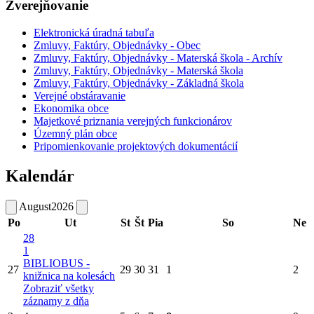
Zverejňovanie
Elektronická úradná tabuľa
Zmluvy, Faktúry, Objednávky - Obec
Zmluvy, Faktúry, Objednávky - Materská škola - Archív
Zmluvy, Faktúry, Objednávky - Materská škola
Zmluvy, Faktúry, Objednávky - Základná škola
Verejné obstáravanie
Ekonomika obce
Majetkové priznania verejných funkcionárov
Územný plán obce
Pripomienkovanie projektových dokumentácií
Kalendár
August
2026
Po
Ut
St
Št
Pia
So
Ne
28
1
BIBLIOBUS -
27
29
30
31
1
2
knižnica na kolesách
Zobraziť všetky
záznamy z dňa