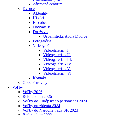
Záhradné centrum
Dvorce
Aktuality
História
Erb obce
Obyvatelia
Družstvo
Urbanistická štúdia Dvorce
Fotogaléria
Videogaléria
Videogaléria - I.
Videogaléria - II.
Videogaléria - III.
Videogaléria - IV.
Videogaléria - V.
Videogaléria - VI.
Kontakt
Obecné noviny
Voľby
Voľby 2026
Referendum 2026
Voľby do Európskeho parlamentu 2024
Voľby prezidenta 2024
Voľby do Národnej rady SR 2023
Referendum 2023