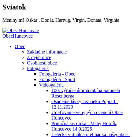
Sviatok
Meniny má
Oskár
, Donát, Hartvig, Virgín, Donáta, Virgínia
Obec
Huncovce
Obec
Základné informácie
Z dejín obce
Osobnosti obce
Fotogaleria
Fotogaléria - Obec
Fotogaléria - Šport
Videogaléria
100. výročie úmrtia rabína Samuela
Rosenberga
Osadenie lávky cez rieku Poprad -
12.11.2020
Udeľovanie verejných ocenení Obce
Huncovce
Primičná sv. omša - Matej Horník,
Huncovce 14.9.2025
Letecká virtuálna prehliadka našej obce -