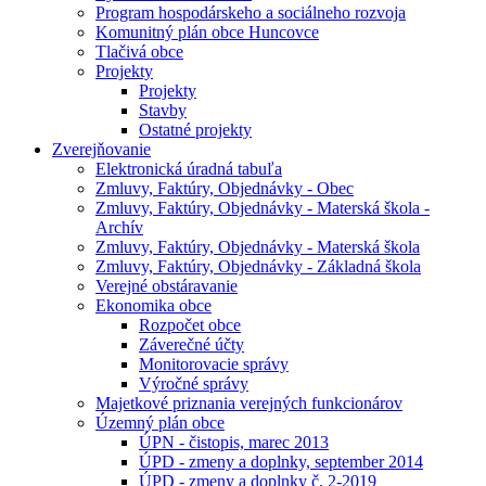
Program hospodárskeho a sociálneho rozvoja
Komunitný plán obce Huncovce
Tlačivá obce
Projekty
Projekty
Stavby
Ostatné projekty
Zverejňovanie
Elektronická úradná tabuľa
Zmluvy, Faktúry, Objednávky - Obec
Zmluvy, Faktúry, Objednávky - Materská škola -
Archív
Zmluvy, Faktúry, Objednávky - Materská škola
Zmluvy, Faktúry, Objednávky - Základná škola
Verejné obstáravanie
Ekonomika obce
Rozpočet obce
Záverečné účty
Monitorovacie správy
Výročné správy
Majetkové priznania verejných funkcionárov
Územný plán obce
ÚPN - čistopis, marec 2013
ÚPD - zmeny a doplnky, september 2014
ÚPD - zmeny a doplnky č. 2-2019