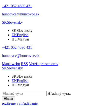
+421 052 4680 431
huncovce@huncovce.sk
SK
Slovensky
SK
Slovensky
EN
English
HU
Magyar
+421 052 4680 431
huncovce@huncovce.sk
Mapa webu
RSS
Verzia pre seniorov
SK
Slovensky
SK
Slovensky
EN
English
HU
Magyar
Hľadaný výraz
Hľadať
rozšírené vyhľadávanie