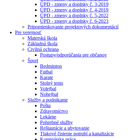
ÚPD - zmeny a doplnky č. 3-2019
ÚPD - zmeny a doplnky č. 4-2019
ÚPD - zmeny a doplnky č. 5-2022
ÚPD - zmeny a doplnky č. 6-2023
Pripomienkovanie projektových dokumentácií
Pre verejnosť
Materská škola
Základná škola
Civilná ochrana
Postupy⁄odporúčania pre občanov
Šport
Bedminton
Futbal
Karate
Stolný tenis
Volejbal
Nohejbal
Služby a podnikanie
Pošta
Zdravotníctvo
Lekárne
Pohrebné služby
Reštaurácie a ubytovanie
Tlakové čistenie potrubí a kanalizácie
Kominárske práce