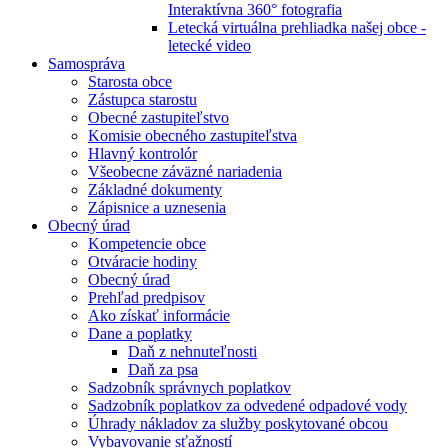
Interaktívna 360° fotografia
Letecká virtuálna prehliadka našej obce -
letecké video
Samospráva
Starosta obce
Zástupca starostu
Obecné zastupiteľstvo
Komisie obecného zastupiteľstva
Hlavný kontrolór
Všeobecne záväzné nariadenia
Základné dokumenty
Zápisnice a uznesenia
Obecný úrad
Kompetencie obce
Otváracie hodiny
Obecný úrad
Prehľad predpisov
Ako získať informácie
Dane a poplatky
Daň z nehnuteľnosti
Daň za psa
Sadzobník správnych poplatkov
Sadzobník poplatkov za odvedené odpadové vody
Úhrady nákladov za služby poskytované obcou
Vybavovanie sťažností