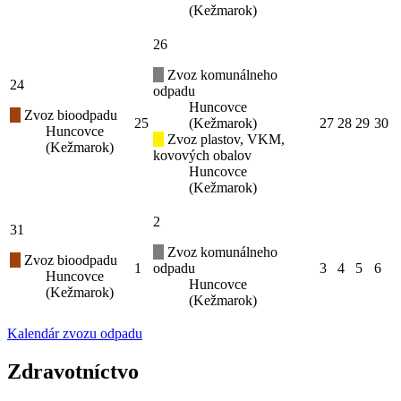
(Kežmarok)
26
Zvoz komunálneho
24
odpadu
Huncovce
Zvoz bioodpadu
25
(Kežmarok)
27
28
29
30
Huncovce
Zvoz plastov, VKM,
(Kežmarok)
kovových obalov
Huncovce
(Kežmarok)
2
31
Zvoz komunálneho
Zvoz bioodpadu
1
odpadu
3
4
5
6
Huncovce
Huncovce
(Kežmarok)
(Kežmarok)
Kalendár zvozu odpadu
Zdravotníctvo