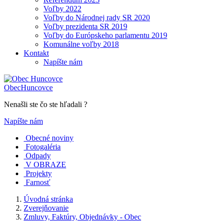
Voľby 2022
Voľby do Národnej rady SR 2020
Voľby prezidenta SR 2019
Voľby do Európskeho parlamentu 2019
Komunálne voľby 2018
Kontakt
Napíšte nám
Obec
Huncovce
Nenašli ste čo ste hľadali ?
Napíšte nám
Obecné noviny
Fotogaléria
Odpady
V OBRAZE
Projekty
Farnosť
Úvodná stránka
Zverejňovanie
Zmluvy, Faktúry, Objednávky - Obec