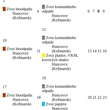
3
Zvoz komunálneho
Zvoz bioodpadu
4
odpadu
6
7
8
9
Huncovce
Huncovce
(Kežmarok)
(Kežmarok)
12
Zvoz komunálneho
10
odpadu
Huncovce
Zvoz bioodpadu
11
(Kežmarok)
13
14
15
16
Huncovce
Zvoz plastov, VKM,
(Kežmarok)
kovových obalov
Huncovce
(Kežmarok)
19
Zvoz komunálneho
17
odpadu
Zvoz bioodpadu
Huncovce
18
20
21
22
23
Huncovce
(Kežmarok)
(Kežmarok)
Zvoz papiera
Huncovce