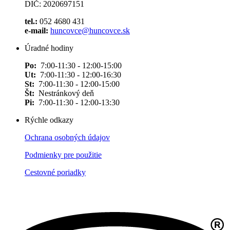
DIČ: 2020697151
tel.:
052 4680 431
e-mail:
huncovce@huncovce.sk
Úradné hodiny
Po:
7:00-11:30 - 12:00-15:00
Ut:
7:00-11:30 - 12:00-16:30
St:
7:00-11:30 - 12:00-15:00
Št:
Nestránkový deň
Pi:
7:00-11:30 - 12:00-13:30
Rýchle odkazy
Ochrana osobných údajov
Podmienky pre použitie
Cestovné poriadky