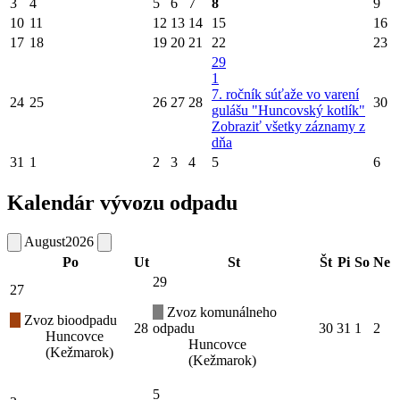
3
4
5
6
7
8
9
10
11
12
13
14
15
16
17
18
19
20
21
22
23
29
1
7. ročník súťaže vo varení
24
25
26
27
28
30
gulášu "Huncovský kotlík"
Zobraziť všetky záznamy z
dňa
31
1
2
3
4
5
6
Kalendár vývozu odpadu
August
2026
Po
Ut
St
Št
Pi
So
Ne
29
27
Zvoz komunálneho
Zvoz bioodpadu
28
odpadu
30
31
1
2
Huncovce
Huncovce
(Kežmarok)
(Kežmarok)
5