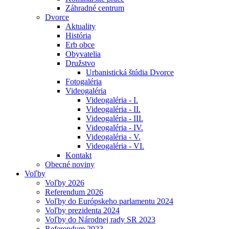
Záhradné centrum
Dvorce
Aktuality
História
Erb obce
Obyvatelia
Družstvo
Urbanistická štúdia Dvorce
Fotogaléria
Videogaléria
Videogaléria - I.
Videogaléria - II.
Videogaléria - III.
Videogaléria - IV.
Videogaléria - V.
Videogaléria - VI.
Kontakt
Obecné noviny
Voľby
Voľby 2026
Referendum 2026
Voľby do Európskeho parlamentu 2024
Voľby prezidenta 2024
Voľby do Národnej rady SR 2023
Referendum 2023