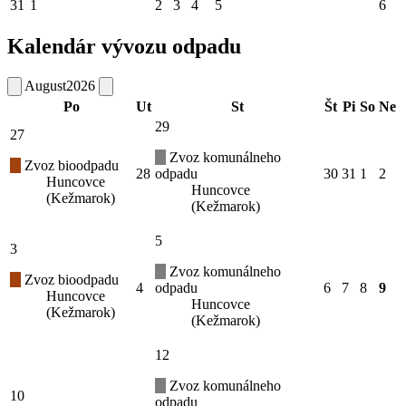
31
1
2
3
4
5
6
Kalendár vývozu odpadu
August
2026
Po
Ut
St
Št
Pi
So
Ne
29
27
Zvoz komunálneho
Zvoz bioodpadu
28
odpadu
30
31
1
2
Huncovce
Huncovce
(Kežmarok)
(Kežmarok)
5
3
Zvoz komunálneho
Zvoz bioodpadu
4
odpadu
6
7
8
9
Huncovce
Huncovce
(Kežmarok)
(Kežmarok)
12
Zvoz komunálneho
10
odpadu