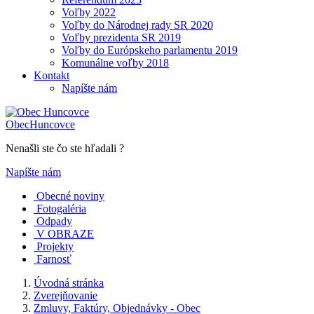
Voľby 2022
Voľby do Národnej rady SR 2020
Voľby prezidenta SR 2019
Voľby do Európskeho parlamentu 2019
Komunálne voľby 2018
Kontakt
Napíšte nám
Obec
Huncovce
Nenašli ste čo ste hľadali ?
Napíšte nám
Obecné noviny
Fotogaléria
Odpady
V OBRAZE
Projekty
Farnosť
Úvodná stránka
Zverejňovanie
Zmluvy, Faktúry, Objednávky - Obec