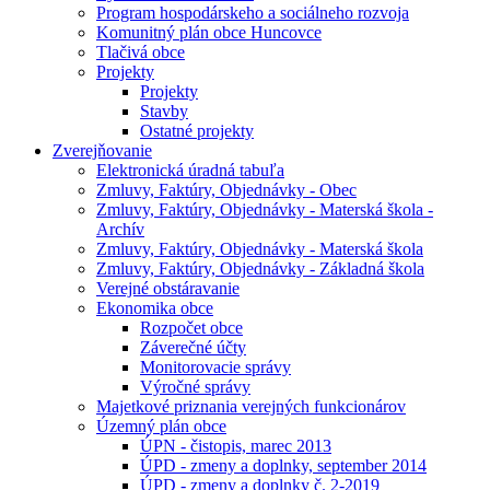
Program hospodárskeho a sociálneho rozvoja
Komunitný plán obce Huncovce
Tlačivá obce
Projekty
Projekty
Stavby
Ostatné projekty
Zverejňovanie
Elektronická úradná tabuľa
Zmluvy, Faktúry, Objednávky - Obec
Zmluvy, Faktúry, Objednávky - Materská škola -
Archív
Zmluvy, Faktúry, Objednávky - Materská škola
Zmluvy, Faktúry, Objednávky - Základná škola
Verejné obstáravanie
Ekonomika obce
Rozpočet obce
Záverečné účty
Monitorovacie správy
Výročné správy
Majetkové priznania verejných funkcionárov
Územný plán obce
ÚPN - čistopis, marec 2013
ÚPD - zmeny a doplnky, september 2014
ÚPD - zmeny a doplnky č. 2-2019