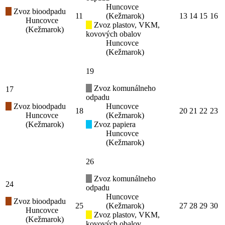
Huncovce
Zvoz bioodpadu
11
(Kežmarok)
13
14
15
16
Huncovce
Zvoz plastov, VKM,
(Kežmarok)
kovových obalov
Huncovce
(Kežmarok)
19
Zvoz komunálneho
17
odpadu
Zvoz bioodpadu
Huncovce
18
20
21
22
23
Huncovce
(Kežmarok)
(Kežmarok)
Zvoz papiera
Huncovce
(Kežmarok)
26
Zvoz komunálneho
24
odpadu
Huncovce
Zvoz bioodpadu
25
(Kežmarok)
27
28
29
30
Huncovce
Zvoz plastov, VKM,
(Kežmarok)
kovových obalov