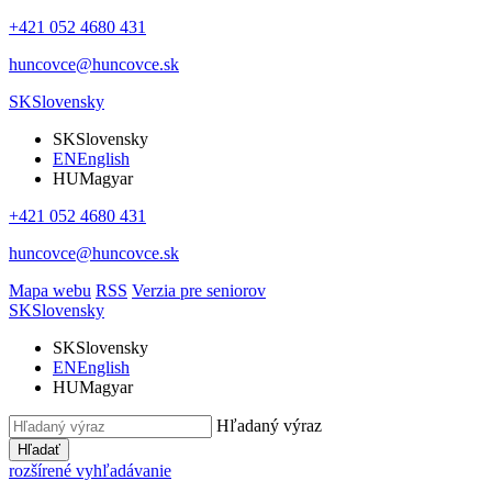
+421 052 4680 431
huncovce@huncovce.sk
SK
Slovensky
SK
Slovensky
EN
English
HU
Magyar
+421 052 4680 431
huncovce@huncovce.sk
Mapa webu
RSS
Verzia pre seniorov
SK
Slovensky
SK
Slovensky
EN
English
HU
Magyar
Hľadaný výraz
Hľadať
rozšírené vyhľadávanie