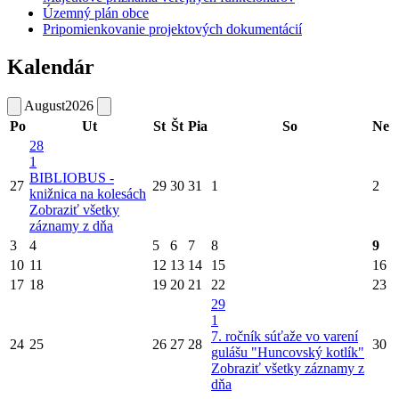
Územný plán obce
Pripomienkovanie projektových dokumentácií
Kalendár
August
2026
Po
Ut
St
Št
Pia
So
Ne
28
1
BIBLIOBUS -
27
29
30
31
1
2
knižnica na kolesách
Zobraziť všetky
záznamy z dňa
3
4
5
6
7
8
9
10
11
12
13
14
15
16
17
18
19
20
21
22
23
29
1
7. ročník súťaže vo varení
24
25
26
27
28
30
gulášu "Huncovský kotlík"
Zobraziť všetky záznamy z
dňa