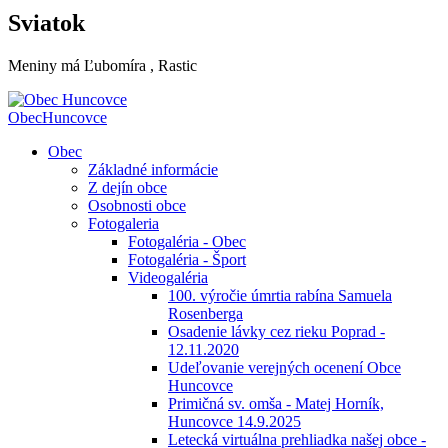
Sviatok
Meniny má
Ľubomíra
, Rastic
Obec
Huncovce
Obec
Základné informácie
Z dejín obce
Osobnosti obce
Fotogaleria
Fotogaléria - Obec
Fotogaléria - Šport
Videogaléria
100. výročie úmrtia rabína Samuela
Rosenberga
Osadenie lávky cez rieku Poprad -
12.11.2020
Udeľovanie verejných ocenení Obce
Huncovce
Primičná sv. omša - Matej Horník,
Huncovce 14.9.2025
Letecká virtuálna prehliadka našej obce -