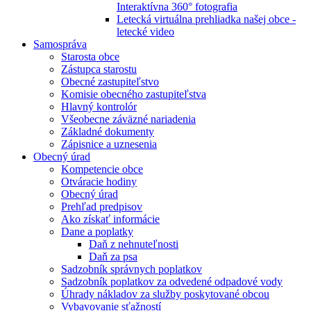
Interaktívna 360° fotografia
Letecká virtuálna prehliadka našej obce -
letecké video
Samospráva
Starosta obce
Zástupca starostu
Obecné zastupiteľstvo
Komisie obecného zastupiteľstva
Hlavný kontrolór
Všeobecne záväzné nariadenia
Základné dokumenty
Zápisnice a uznesenia
Obecný úrad
Kompetencie obce
Otváracie hodiny
Obecný úrad
Prehľad predpisov
Ako získať informácie
Dane a poplatky
Daň z nehnuteľnosti
Daň za psa
Sadzobník správnych poplatkov
Sadzobník poplatkov za odvedené odpadové vody
Úhrady nákladov za služby poskytované obcou
Vybavovanie sťažností