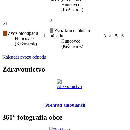
Huncovce
(Kežmarok)
2
31
Zvoz komunálneho
Zvoz bioodpadu
1
odpadu
3
4
5
6
Huncovce
Huncovce
(Kežmarok)
(Kežmarok)
Kalendár zvozu odpadu
Zdravotníctvo
Prehľad ambulancií
360° fotografia obce