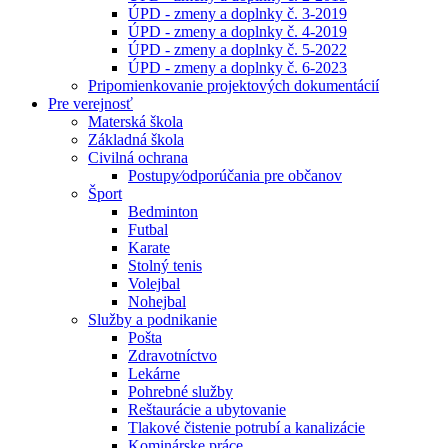
ÚPD - zmeny a doplnky č. 3-2019
ÚPD - zmeny a doplnky č. 4-2019
ÚPD - zmeny a doplnky č. 5-2022
ÚPD - zmeny a doplnky č. 6-2023
Pripomienkovanie projektových dokumentácií
Pre verejnosť
Materská škola
Základná škola
Civilná ochrana
Postupy⁄odporúčania pre občanov
Šport
Bedminton
Futbal
Karate
Stolný tenis
Volejbal
Nohejbal
Služby a podnikanie
Pošta
Zdravotníctvo
Lekárne
Pohrebné služby
Reštaurácie a ubytovanie
Tlakové čistenie potrubí a kanalizácie
Kominárske práce