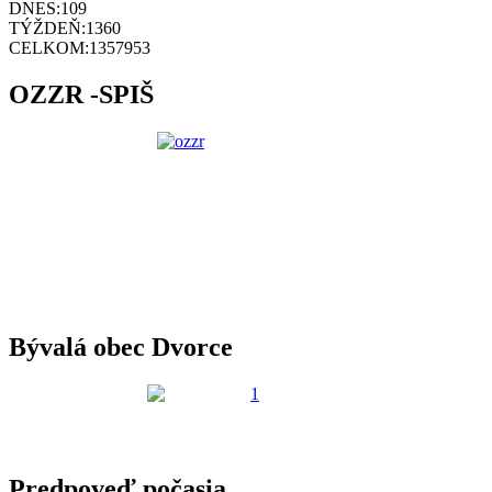
DNES:
109
TÝŽDEŇ:
1360
CELKOM:
1357953
OZZR -SPIŠ
Bývalá obec Dvorce
Predpoveď počasia