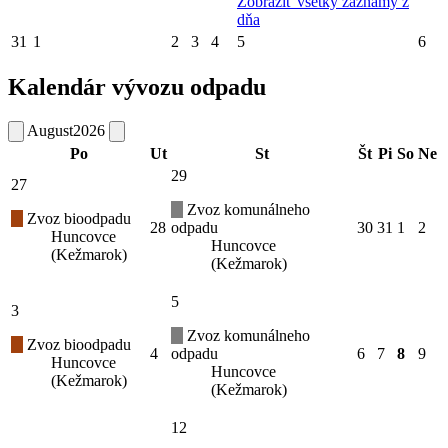
Zobraziť všetky záznamy z
dňa
31
1
2
3
4
5
6
Kalendár vývozu odpadu
August
2026
Po
Ut
St
Št
Pi
So
Ne
29
27
Zvoz komunálneho
Zvoz bioodpadu
28
odpadu
30
31
1
2
Huncovce
Huncovce
(Kežmarok)
(Kežmarok)
5
3
Zvoz komunálneho
Zvoz bioodpadu
4
odpadu
6
7
8
9
Huncovce
Huncovce
(Kežmarok)
(Kežmarok)
12