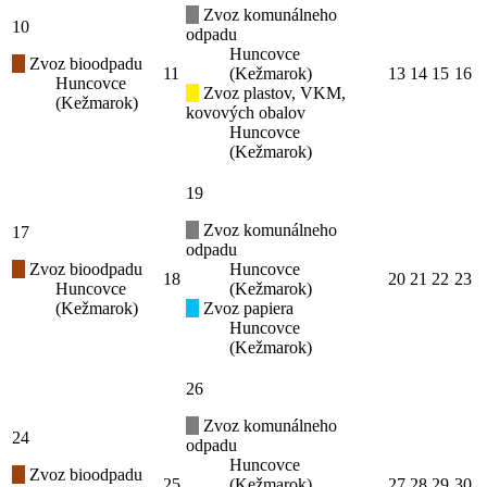
Zvoz komunálneho
10
odpadu
Huncovce
Zvoz bioodpadu
11
(Kežmarok)
13
14
15
16
Huncovce
Zvoz plastov, VKM,
(Kežmarok)
kovových obalov
Huncovce
(Kežmarok)
19
Zvoz komunálneho
17
odpadu
Zvoz bioodpadu
Huncovce
18
20
21
22
23
Huncovce
(Kežmarok)
(Kežmarok)
Zvoz papiera
Huncovce
(Kežmarok)
26
Zvoz komunálneho
24
odpadu
Huncovce
Zvoz bioodpadu
25
(Kežmarok)
27
28
29
30