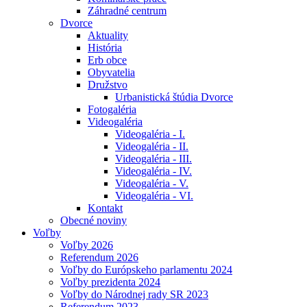
Záhradné centrum
Dvorce
Aktuality
História
Erb obce
Obyvatelia
Družstvo
Urbanistická štúdia Dvorce
Fotogaléria
Videogaléria
Videogaléria - I.
Videogaléria - II.
Videogaléria - III.
Videogaléria - IV.
Videogaléria - V.
Videogaléria - VI.
Kontakt
Obecné noviny
Voľby
Voľby 2026
Referendum 2026
Voľby do Európskeho parlamentu 2024
Voľby prezidenta 2024
Voľby do Národnej rady SR 2023
Referendum 2023