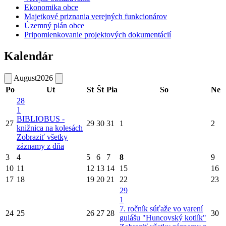
Ekonomika obce
Majetkové priznania verejných funkcionárov
Územný plán obce
Pripomienkovanie projektových dokumentácií
Kalendár
August
2026
Po
Ut
St
Št
Pia
So
Ne
28
1
BIBLIOBUS -
27
29
30
31
1
2
knižnica na kolesách
Zobraziť všetky
záznamy z dňa
3
4
5
6
7
8
9
10
11
12
13
14
15
16
17
18
19
20
21
22
23
29
1
7. ročník súťaže vo varení
24
25
26
27
28
30
gulášu "Huncovský kotlík"