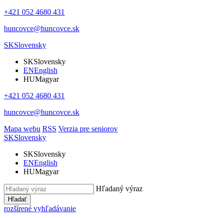
+421 052 4680 431
huncovce@huncovce.sk
SK
Slovensky
SK
Slovensky
EN
English
HU
Magyar
+421 052 4680 431
huncovce@huncovce.sk
Mapa webu
RSS
Verzia pre seniorov
SK
Slovensky
SK
Slovensky
EN
English
HU
Magyar
Hľadaný výraz
Hľadať
rozšírené vyhľadávanie