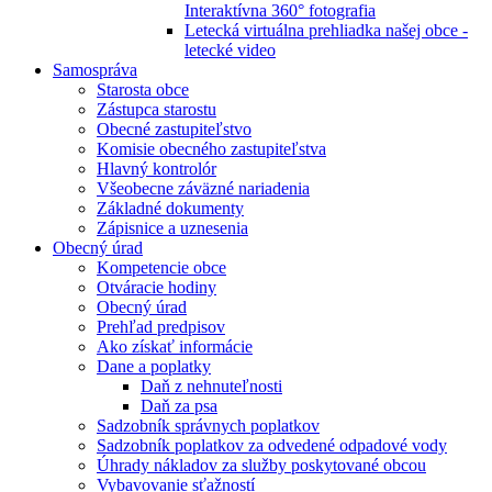
Interaktívna 360° fotografia
Letecká virtuálna prehliadka našej obce -
letecké video
Samospráva
Starosta obce
Zástupca starostu
Obecné zastupiteľstvo
Komisie obecného zastupiteľstva
Hlavný kontrolór
Všeobecne záväzné nariadenia
Základné dokumenty
Zápisnice a uznesenia
Obecný úrad
Kompetencie obce
Otváracie hodiny
Obecný úrad
Prehľad predpisov
Ako získať informácie
Dane a poplatky
Daň z nehnuteľnosti
Daň za psa
Sadzobník správnych poplatkov
Sadzobník poplatkov za odvedené odpadové vody
Úhrady nákladov za služby poskytované obcou
Vybavovanie sťažností