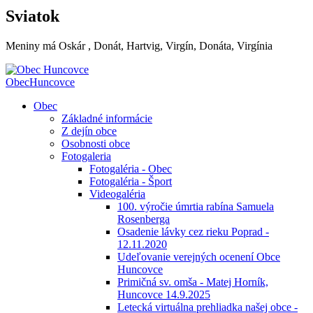
Sviatok
Meniny má
Oskár
, Donát, Hartvig, Virgín, Donáta, Virgínia
Obec
Huncovce
Obec
Základné informácie
Z dejín obce
Osobnosti obce
Fotogaleria
Fotogaléria - Obec
Fotogaléria - Šport
Videogaléria
100. výročie úmrtia rabína Samuela
Rosenberga
Osadenie lávky cez rieku Poprad -
12.11.2020
Udeľovanie verejných ocenení Obce
Huncovce
Primičná sv. omša - Matej Horník,
Huncovce 14.9.2025
Letecká virtuálna prehliadka našej obce -