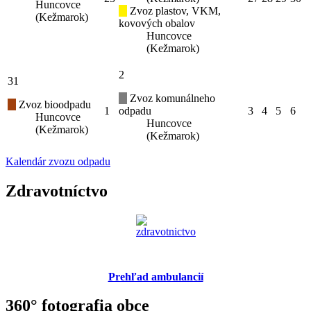
Huncovce
Zvoz plastov, VKM,
(Kežmarok)
kovových obalov
Huncovce
(Kežmarok)
2
31
Zvoz komunálneho
Zvoz bioodpadu
1
odpadu
3
4
5
6
Huncovce
Huncovce
(Kežmarok)
(Kežmarok)
Kalendár zvozu odpadu
Zdravotníctvo
Prehľad ambulancií
360° fotografia obce