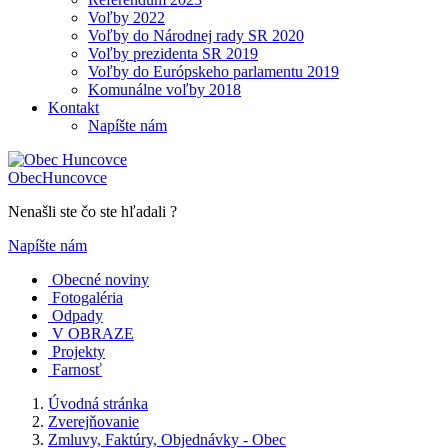
Voľby 2022
Voľby do Národnej rady SR 2020
Voľby prezidenta SR 2019
Voľby do Európskeho parlamentu 2019
Komunálne voľby 2018
Kontakt
Napíšte nám
Obec
Huncovce
Nenašli ste čo ste hľadali ?
Napíšte nám
Obecné noviny
Fotogaléria
Odpady
V OBRAZE
Projekty
Farnosť
Úvodná stránka
Zverejňovanie
Zmluvy, Faktúry, Objednávky - Obec