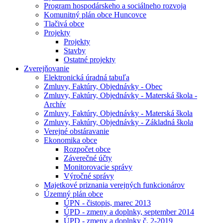
Program hospodárskeho a sociálneho rozvoja
Komunitný plán obce Huncovce
Tlačivá obce
Projekty
Projekty
Stavby
Ostatné projekty
Zverejňovanie
Elektronická úradná tabuľa
Zmluvy, Faktúry, Objednávky - Obec
Zmluvy, Faktúry, Objednávky - Materská škola -
Archív
Zmluvy, Faktúry, Objednávky - Materská škola
Zmluvy, Faktúry, Objednávky - Základná škola
Verejné obstáravanie
Ekonomika obce
Rozpočet obce
Záverečné účty
Monitorovacie správy
Výročné správy
Majetkové priznania verejných funkcionárov
Územný plán obce
ÚPN - čistopis, marec 2013
ÚPD - zmeny a doplnky, september 2014
ÚPD - zmeny a doplnky č. 2-2019