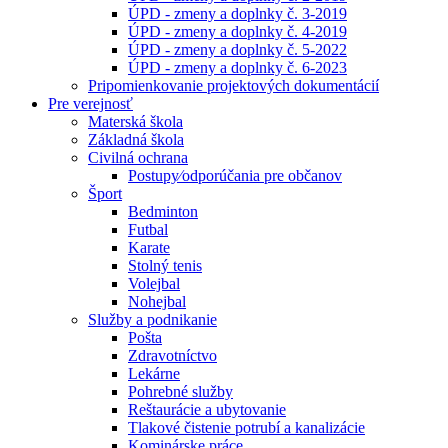
ÚPD - zmeny a doplnky č. 3-2019
ÚPD - zmeny a doplnky č. 4-2019
ÚPD - zmeny a doplnky č. 5-2022
ÚPD - zmeny a doplnky č. 6-2023
Pripomienkovanie projektových dokumentácií
Pre verejnosť
Materská škola
Základná škola
Civilná ochrana
Postupy⁄odporúčania pre občanov
Šport
Bedminton
Futbal
Karate
Stolný tenis
Volejbal
Nohejbal
Služby a podnikanie
Pošta
Zdravotníctvo
Lekárne
Pohrebné služby
Reštaurácie a ubytovanie
Tlakové čistenie potrubí a kanalizácie
Kominárske práce