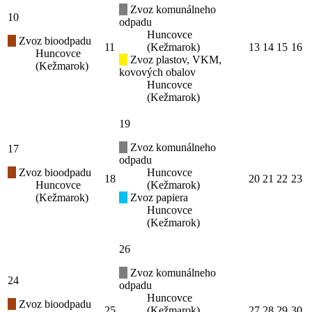
Zvoz komunálneho
10
odpadu
Huncovce
Zvoz bioodpadu
11
(Kežmarok)
13
14
15
16
Huncovce
Zvoz plastov, VKM,
(Kežmarok)
kovových obalov
Huncovce
(Kežmarok)
19
Zvoz komunálneho
17
odpadu
Zvoz bioodpadu
Huncovce
18
20
21
22
23
Huncovce
(Kežmarok)
(Kežmarok)
Zvoz papiera
Huncovce
(Kežmarok)
26
Zvoz komunálneho
24
odpadu
Huncovce
Zvoz bioodpadu
25
(Kežmarok)
27
28
29
30