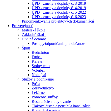
ÚPD - zmeny a doplnky č. 3-2019
ÚPD - zmeny a doplnky č. 4-2019
ÚPD - zmeny a doplnky č. 5-2022
ÚPD - zmeny a doplnky č. 6-2023
Pripomienkovanie projektových dokumentácií
Pre verejnosť
Materská škola
Základná škola
Civilná ochrana
Postupy⁄odporúčania pre občanov
Šport
Bedminton
Futbal
Karate
Stolný tenis
Volejbal
Nohejbal
Služby a podnikanie
Pošta
Zdravotníctvo
Lekárne
Pohrebné služby
Reštaurácie a ubytovanie
Tlakové čistenie potrubí a kanalizácie
Kominárske práce