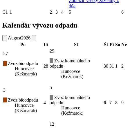
Zobraziť všetky záznamy z
dňa
31
1
2
3
4
5
6
Kalendár vývozu odpadu
August
2026
Po
Ut
St
Št
Pi
So
Ne
29
27
Zvoz komunálneho
Zvoz bioodpadu
28
odpadu
30
31
1
2
Huncovce
Huncovce
(Kežmarok)
(Kežmarok)
5
3
Zvoz komunálneho
Zvoz bioodpadu
4
odpadu
6
7
8
9
Huncovce
Huncovce
(Kežmarok)
(Kežmarok)
12