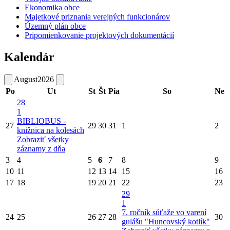
Ekonomika obce
Majetkové priznania verejných funkcionárov
Územný plán obce
Pripomienkovanie projektových dokumentácií
Kalendár
August
2026
Po
Ut
St
Št
Pia
So
Ne
28
1
BIBLIOBUS -
27
29
30
31
1
2
knižnica na kolesách
Zobraziť všetky
záznamy z dňa
3
4
5
6
7
8
9
10
11
12
13
14
15
16
17
18
19
20
21
22
23
29
1
7. ročník súťaže vo varení
24
25
26
27
28
30
gulášu "Huncovský kotlík"