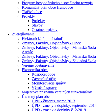
Program hospodárskeho a sociálneho rozvoja
Komunitný plán obce Huncovce
Tlačivá obce
Projekty
Projekty
Stavby
Ostatné projekty
Zverejňovanie
Elektronická úradná tabuľa
Zmluvy, Faktúry, Objednávky - Obec
Zmluvy, Faktúry, Objednávky - Materská škola -
Archív
Zmluvy, Faktúry, Objednávky - Materská škola
Zmluvy, Faktúry, Objednávky - Základná škola
Verejné obstáravanie
Ekonomika obce
Rozpočet obce
Záverečné účty
Monitorovacie správy
Výročné správy
Majetkové priznania verejných funkcionárov
Územný plán obce
ÚPN - čistopis, marec 2013
ÚPD - zmeny a doplnky, september 2014
ÚPD - zmeny a doplnky č. 2-2019