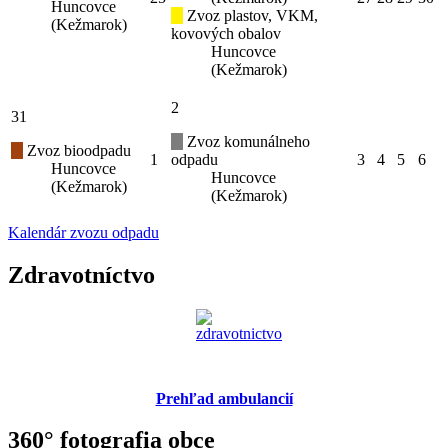
Huncovce
Zvoz plastov, VKM,
(Kežmarok)
kovových obalov
Huncovce
(Kežmarok)
2
31
Zvoz komunálneho
Zvoz bioodpadu
1
odpadu
3
4
5
6
Huncovce
Huncovce
(Kežmarok)
(Kežmarok)
Kalendár zvozu odpadu
Zdravotníctvo
Prehľad ambulancií
360° fotografia obce