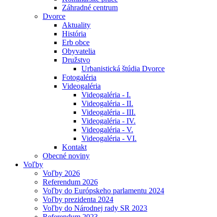
Záhradné centrum
Dvorce
Aktuality
História
Erb obce
Obyvatelia
Družstvo
Urbanistická štúdia Dvorce
Fotogaléria
Videogaléria
Videogaléria - I.
Videogaléria - II.
Videogaléria - III.
Videogaléria - IV.
Videogaléria - V.
Videogaléria - VI.
Kontakt
Obecné noviny
Voľby
Voľby 2026
Referendum 2026
Voľby do Európskeho parlamentu 2024
Voľby prezidenta 2024
Voľby do Národnej rady SR 2023
Referendum 2023