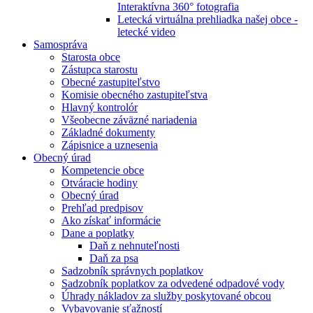
Interaktívna 360° fotografia
Letecká virtuálna prehliadka našej obce -
letecké video
Samospráva
Starosta obce
Zástupca starostu
Obecné zastupiteľstvo
Komisie obecného zastupiteľstva
Hlavný kontrolór
Všeobecne záväzné nariadenia
Základné dokumenty
Zápisnice a uznesenia
Obecný úrad
Kompetencie obce
Otváracie hodiny
Obecný úrad
Prehľad predpisov
Ako získať informácie
Dane a poplatky
Daň z nehnuteľnosti
Daň za psa
Sadzobník správnych poplatkov
Sadzobník poplatkov za odvedené odpadové vody
Úhrady nákladov za služby poskytované obcou
Vybavovanie sťažností