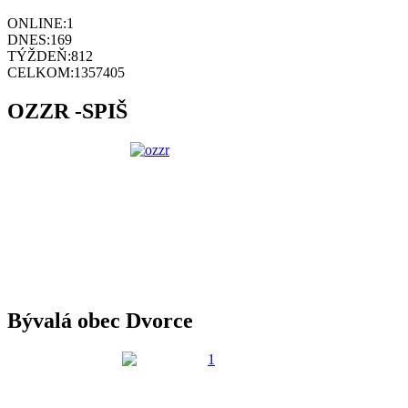
ONLINE:
1
DNES:
169
TÝŽDEŇ:
812
CELKOM:
1357405
OZZR -SPIŠ
Bývalá obec Dvorce