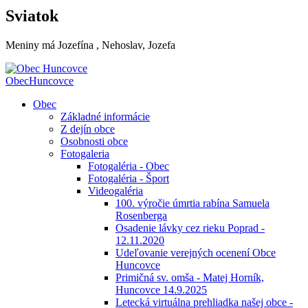
Sviatok
Meniny má
Jozefína
, Nehoslav, Jozefa
Obec
Huncovce
Obec
Základné informácie
Z dejín obce
Osobnosti obce
Fotogaleria
Fotogaléria - Obec
Fotogaléria - Šport
Videogaléria
100. výročie úmrtia rabína Samuela
Rosenberga
Osadenie lávky cez rieku Poprad -
12.11.2020
Udeľovanie verejných ocenení Obce
Huncovce
Primičná sv. omša - Matej Horník,
Huncovce 14.9.2025
Letecká virtuálna prehliadka našej obce -