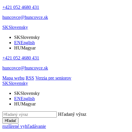
+421 052 4680 431
huncovce@huncovce.sk
SK
Slovensky
SK
Slovensky
EN
English
HU
Magyar
+421 052 4680 431
huncovce@huncovce.sk
Mapa webu
RSS
Verzia pre seniorov
SK
Slovensky
SK
Slovensky
EN
English
HU
Magyar
Hľadaný výraz
Hľadať
rozšírené vyhľadávanie