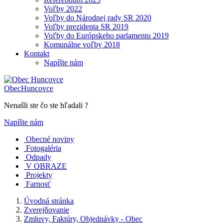
Voľby 2022
Voľby do Národnej rady SR 2020
Voľby prezidenta SR 2019
Voľby do Európskeho parlamentu 2019
Komunálne voľby 2018
Kontakt
Napíšte nám
Obec
Huncovce
Nenašli ste čo ste hľadali ?
Napíšte nám
Obecné noviny
Fotogaléria
Odpady
V OBRAZE
Projekty
Farnosť
Úvodná stránka
Zverejňovanie
Zmluvy, Faktúry, Objednávky - Obec