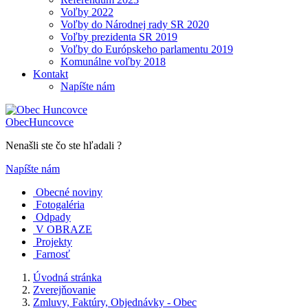
Voľby 2022
Voľby do Národnej rady SR 2020
Voľby prezidenta SR 2019
Voľby do Európskeho parlamentu 2019
Komunálne voľby 2018
Kontakt
Napíšte nám
Obec
Huncovce
Nenašli ste čo ste hľadali ?
Napíšte nám
Obecné noviny
Fotogaléria
Odpady
V OBRAZE
Projekty
Farnosť
Úvodná stránka
Zverejňovanie
Zmluvy, Faktúry, Objednávky - Obec