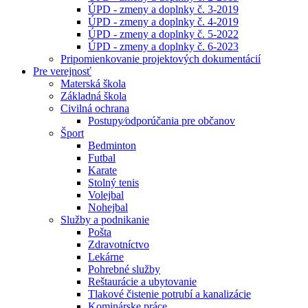
ÚPD - zmeny a doplnky č. 3-2019
ÚPD - zmeny a doplnky č. 4-2019
ÚPD - zmeny a doplnky č. 5-2022
ÚPD - zmeny a doplnky č. 6-2023
Pripomienkovanie projektových dokumentácií
Pre verejnosť
Materská škola
Základná škola
Civilná ochrana
Postupy⁄odporúčania pre občanov
Šport
Bedminton
Futbal
Karate
Stolný tenis
Volejbal
Nohejbal
Služby a podnikanie
Pošta
Zdravotníctvo
Lekárne
Pohrebné služby
Reštaurácie a ubytovanie
Tlakové čistenie potrubí a kanalizácie
Kominárske práce