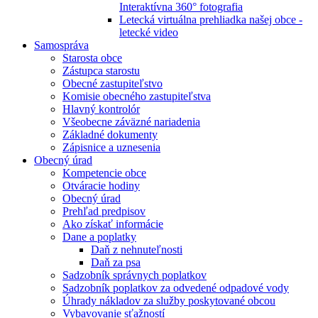
Interaktívna 360° fotografia
Letecká virtuálna prehliadka našej obce -
letecké video
Samospráva
Starosta obce
Zástupca starostu
Obecné zastupiteľstvo
Komisie obecného zastupiteľstva
Hlavný kontrolór
Všeobecne záväzné nariadenia
Základné dokumenty
Zápisnice a uznesenia
Obecný úrad
Kompetencie obce
Otváracie hodiny
Obecný úrad
Prehľad predpisov
Ako získať informácie
Dane a poplatky
Daň z nehnuteľnosti
Daň za psa
Sadzobník správnych poplatkov
Sadzobník poplatkov za odvedené odpadové vody
Úhrady nákladov za služby poskytované obcou
Vybavovanie sťažností