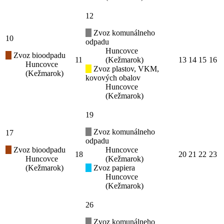
12
Zvoz komunálneho
10
odpadu
Huncovce
Zvoz bioodpadu
11
(Kežmarok)
13
14
15
16
Huncovce
Zvoz plastov, VKM,
(Kežmarok)
kovových obalov
Huncovce
(Kežmarok)
19
Zvoz komunálneho
17
odpadu
Zvoz bioodpadu
Huncovce
18
20
21
22
23
Huncovce
(Kežmarok)
(Kežmarok)
Zvoz papiera
Huncovce
(Kežmarok)
26
Zvoz komunálneho