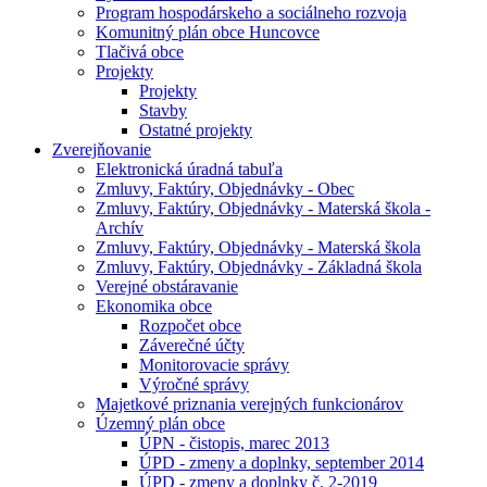
Program hospodárskeho a sociálneho rozvoja
Komunitný plán obce Huncovce
Tlačivá obce
Projekty
Projekty
Stavby
Ostatné projekty
Zverejňovanie
Elektronická úradná tabuľa
Zmluvy, Faktúry, Objednávky - Obec
Zmluvy, Faktúry, Objednávky - Materská škola -
Archív
Zmluvy, Faktúry, Objednávky - Materská škola
Zmluvy, Faktúry, Objednávky - Základná škola
Verejné obstáravanie
Ekonomika obce
Rozpočet obce
Záverečné účty
Monitorovacie správy
Výročné správy
Majetkové priznania verejných funkcionárov
Územný plán obce
ÚPN - čistopis, marec 2013
ÚPD - zmeny a doplnky, september 2014
ÚPD - zmeny a doplnky č. 2-2019