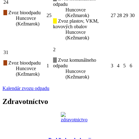
24
odpadu
Huncovce
Zvoz bioodpadu
25
(Kežmarok)
27
28
29
30
Huncovce
Zvoz plastov, VKM,
(Kežmarok)
kovových obalov
Huncovce
(Kežmarok)
2
31
Zvoz komunálneho
Zvoz bioodpadu
1
odpadu
3
4
5
6
Huncovce
Huncovce
(Kežmarok)
(Kežmarok)
Kalendár zvozu odpadu
Zdravotníctvo