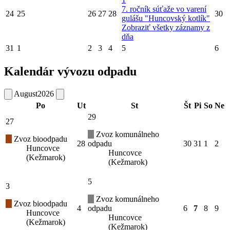
7. ročník súťaže vo varení
24
25
26
27
28
30
gulášu "Huncovský kotlík"
Zobraziť všetky záznamy z
dňa
31
1
2
3
4
5
6
Kalendár vývozu odpadu
August
2026
Po
Ut
St
Št
Pi
So
Ne
29
27
Zvoz komunálneho
Zvoz bioodpadu
28
odpadu
30
31
1
2
Huncovce
Huncovce
(Kežmarok)
(Kežmarok)
5
3
Zvoz komunálneho
Zvoz bioodpadu
4
odpadu
6
7
8
9
Huncovce
Huncovce
(Kežmarok)
(Kežmarok)