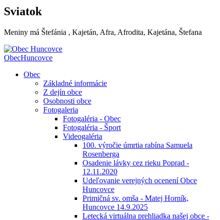
Sviatok
Meniny má
Štefánia
, Kajetán, Afra, Afrodita, Kajetána, Štefana
Obec
Huncovce
Obec
Základné informácie
Z dejín obce
Osobnosti obce
Fotogaleria
Fotogaléria - Obec
Fotogaléria - Šport
Videogaléria
100. výročie úmrtia rabína Samuela
Rosenberga
Osadenie lávky cez rieku Poprad -
12.11.2020
Udeľovanie verejných ocenení Obce
Huncovce
Primičná sv. omša - Matej Horník,
Huncovce 14.9.2025
Letecká virtuálna prehliadka našej obce -