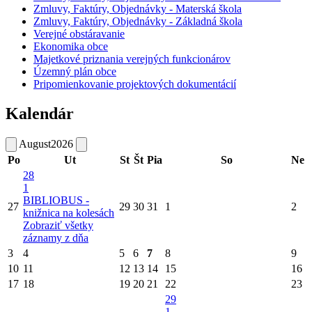
Zmluvy, Faktúry, Objednávky - Materská škola
Zmluvy, Faktúry, Objednávky - Základná škola
Verejné obstáravanie
Ekonomika obce
Majetkové priznania verejných funkcionárov
Územný plán obce
Pripomienkovanie projektových dokumentácií
Kalendár
August
2026
Po
Ut
St
Št
Pia
So
Ne
28
1
BIBLIOBUS -
27
29
30
31
1
2
knižnica na kolesách
Zobraziť všetky
záznamy z dňa
3
4
5
6
7
8
9
10
11
12
13
14
15
16
17
18
19
20
21
22
23
29
1