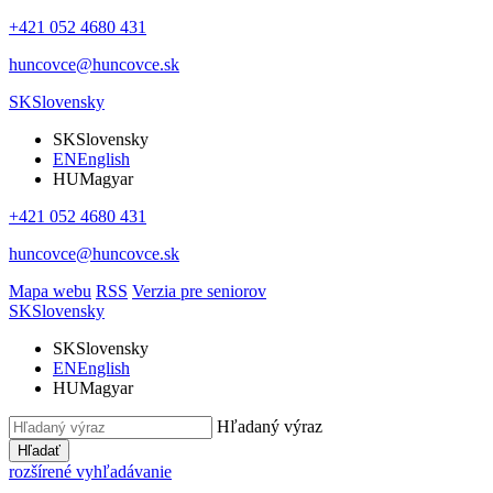
+421 052 4680 431
huncovce@huncovce.sk
SK
Slovensky
SK
Slovensky
EN
English
HU
Magyar
+421 052 4680 431
huncovce@huncovce.sk
Mapa webu
RSS
Verzia pre seniorov
SK
Slovensky
SK
Slovensky
EN
English
HU
Magyar
Hľadaný výraz
Hľadať
rozšírené vyhľadávanie