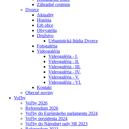
Záhradné centrum
Dvorce
Aktuality
História
Erb obce
Obyvatelia
Družstvo
Urbanistická štúdia Dvorce
Fotogaléria
Videogaléria
Videogaléria - I.
Videogaléria - II.
Videogaléria - III.
Videogaléria - IV.
Videogaléria - V.
Videogaléria - VI.
Kontakt
Obecné noviny
Voľby
Voľby 2026
Referendum 2026
Voľby do Európskeho parlamentu 2024
Voľby prezidenta 2024
Voľby do Národnej rady SR 2023
Referendum 2023