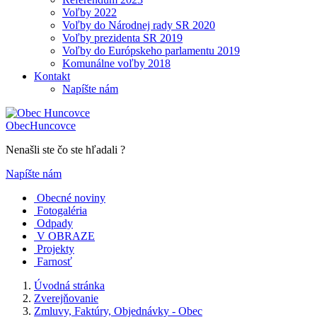
Voľby 2022
Voľby do Národnej rady SR 2020
Voľby prezidenta SR 2019
Voľby do Európskeho parlamentu 2019
Komunálne voľby 2018
Kontakt
Napíšte nám
Obec
Huncovce
Nenašli ste čo ste hľadali ?
Napíšte nám
Obecné noviny
Fotogaléria
Odpady
V OBRAZE
Projekty
Farnosť
Úvodná stránka
Zverejňovanie
Zmluvy, Faktúry, Objednávky - Obec