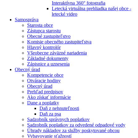
Interaktívna 360° fotografia
Letecká virtuálna prehliadka našej obce -
letecké video
Samospráva
Starosta obce
Zástupca starostu
Obecné zastupiteľstvo
Komisie obecného zastupiteľstva
Hlavný kontrolór
Všeobecne záväzné nariadenia
Základné dokumenty
Zápisnice a uznesenia
Obecný úrad
Kompetencie obce
Otváracie hodiny
Obecný úrad
Prehľad predpisov
Ako získať informácie
Dane a poplatky
Daň z nehnuteľnosti
Daň za psa
Sadzobník správnych poplatkov
Sadzobník poplatkov za odvedené odpadové vody
Úhrady nákladov za služby poskytované obcou
Vybavovanie sťažností