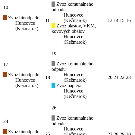
Zvoz komunálneho
10
odpadu
Huncovce
Zvoz bioodpadu
11
(Kežmarok)
13
14
15
16
Huncovce
Zvoz plastov, VKM,
(Kežmarok)
kovových obalov
Huncovce
(Kežmarok)
19
Zvoz komunálneho
17
odpadu
Zvoz bioodpadu
Huncovce
18
20
21
22
23
Huncovce
(Kežmarok)
(Kežmarok)
Zvoz papiera
Huncovce
(Kežmarok)
26
Zvoz komunálneho
24
odpadu
Huncovce
Zvoz bioodpadu
25
(Kežmarok)
27
28
29
30