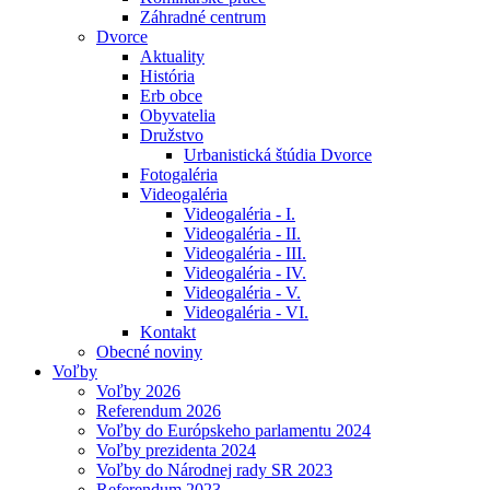
Záhradné centrum
Dvorce
Aktuality
História
Erb obce
Obyvatelia
Družstvo
Urbanistická štúdia Dvorce
Fotogaléria
Videogaléria
Videogaléria - I.
Videogaléria - II.
Videogaléria - III.
Videogaléria - IV.
Videogaléria - V.
Videogaléria - VI.
Kontakt
Obecné noviny
Voľby
Voľby 2026
Referendum 2026
Voľby do Európskeho parlamentu 2024
Voľby prezidenta 2024
Voľby do Národnej rady SR 2023
Referendum 2023