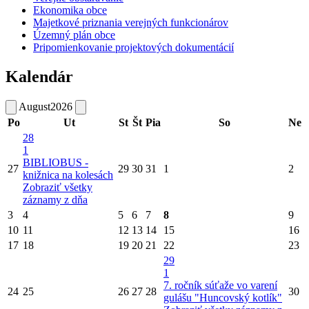
Ekonomika obce
Majetkové priznania verejných funkcionárov
Územný plán obce
Pripomienkovanie projektových dokumentácií
Kalendár
August
2026
Po
Ut
St
Št
Pia
So
Ne
28
1
BIBLIOBUS -
27
29
30
31
1
2
knižnica na kolesách
Zobraziť všetky
záznamy z dňa
3
4
5
6
7
8
9
10
11
12
13
14
15
16
17
18
19
20
21
22
23
29
1
7. ročník súťaže vo varení
24
25
26
27
28
30
gulášu "Huncovský kotlík"