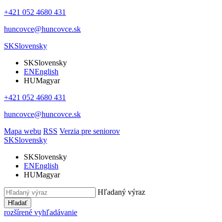
+421 052 4680 431
huncovce@huncovce.sk
SK
Slovensky
SK
Slovensky
EN
English
HU
Magyar
+421 052 4680 431
huncovce@huncovce.sk
Mapa webu
RSS
Verzia pre seniorov
SK
Slovensky
SK
Slovensky
EN
English
HU
Magyar
Hľadaný výraz
Hľadať
rozšírené vyhľadávanie