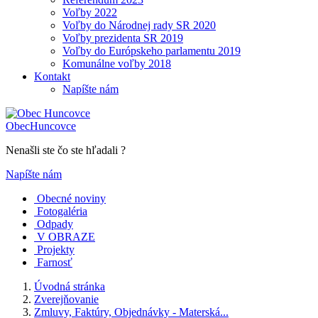
Voľby 2022
Voľby do Národnej rady SR 2020
Voľby prezidenta SR 2019
Voľby do Európskeho parlamentu 2019
Komunálne voľby 2018
Kontakt
Napíšte nám
Obec
Huncovce
Nenašli ste čo ste hľadali ?
Napíšte nám
Obecné noviny
Fotogaléria
Odpady
V OBRAZE
Projekty
Farnosť
Úvodná stránka
Zverejňovanie
Zmluvy, Faktúry, Objednávky - Materská...