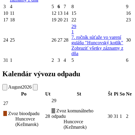
3
4
5
6
7
8
9
10
11
12
13
14
15
16
17
18
19
20
21
22
23
29
1
7. ročník súťaže vo varení
24
25
26
27
28
30
gulášu "Huncovský kotlík"
Zobraziť všetky záznamy z
dňa
31
1
2
3
4
5
6
Kalendár vývozu odpadu
August
2026
Po
Ut
St
Št
Pi
So
Ne
29
27
Zvoz komunálneho
Zvoz bioodpadu
28
odpadu
30
31
1
2
Huncovce
Huncovce
(Kežmarok)
(Kežmarok)