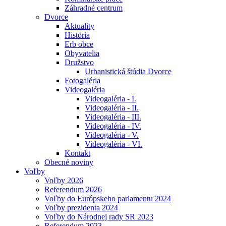
Záhradné centrum
Dvorce
Aktuality
História
Erb obce
Obyvatelia
Družstvo
Urbanistická štúdia Dvorce
Fotogaléria
Videogaléria
Videogaléria - I.
Videogaléria - II.
Videogaléria - III.
Videogaléria - IV.
Videogaléria - V.
Videogaléria - VI.
Kontakt
Obecné noviny
Voľby
Voľby 2026
Referendum 2026
Voľby do Európskeho parlamentu 2024
Voľby prezidenta 2024
Voľby do Národnej rady SR 2023
Referendum 2023