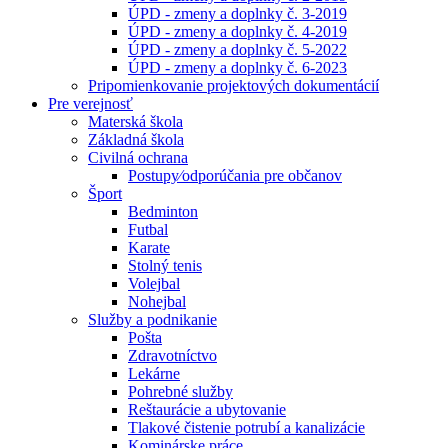
ÚPD - zmeny a doplnky č. 3-2019
ÚPD - zmeny a doplnky č. 4-2019
ÚPD - zmeny a doplnky č. 5-2022
ÚPD - zmeny a doplnky č. 6-2023
Pripomienkovanie projektových dokumentácií
Pre verejnosť
Materská škola
Základná škola
Civilná ochrana
Postupy⁄odporúčania pre občanov
Šport
Bedminton
Futbal
Karate
Stolný tenis
Volejbal
Nohejbal
Služby a podnikanie
Pošta
Zdravotníctvo
Lekárne
Pohrebné služby
Reštaurácie a ubytovanie
Tlakové čistenie potrubí a kanalizácie
Kominárske práce