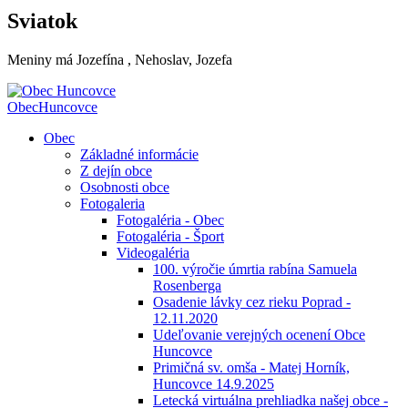
Sviatok
Meniny má
Jozefína
, Nehoslav, Jozefa
Obec
Huncovce
Obec
Základné informácie
Z dejín obce
Osobnosti obce
Fotogaleria
Fotogaléria - Obec
Fotogaléria - Šport
Videogaléria
100. výročie úmrtia rabína Samuela
Rosenberga
Osadenie lávky cez rieku Poprad -
12.11.2020
Udeľovanie verejných ocenení Obce
Huncovce
Primičná sv. omša - Matej Horník,
Huncovce 14.9.2025
Letecká virtuálna prehliadka našej obce -