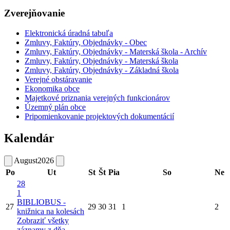
Zverejňovanie
Elektronická úradná tabuľa
Zmluvy, Faktúry, Objednávky - Obec
Zmluvy, Faktúry, Objednávky - Materská škola - Archív
Zmluvy, Faktúry, Objednávky - Materská škola
Zmluvy, Faktúry, Objednávky - Základná škola
Verejné obstáravanie
Ekonomika obce
Majetkové priznania verejných funkcionárov
Územný plán obce
Pripomienkovanie projektových dokumentácií
Kalendár
August
2026
Po
Ut
St
Št
Pia
So
Ne
28
1
BIBLIOBUS -
27
29
30
31
1
2
knižnica na kolesách
Zobraziť všetky
záznamy z dňa