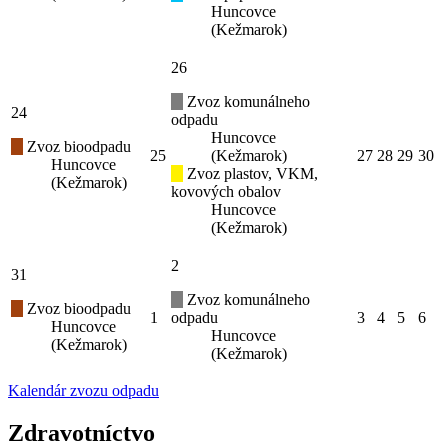
Huncovce
(Kežmarok)
26
Zvoz komunálneho
24
odpadu
Huncovce
Zvoz bioodpadu
25
(Kežmarok)
27
28
29
30
Huncovce
Zvoz plastov, VKM,
(Kežmarok)
kovových obalov
Huncovce
(Kežmarok)
2
31
Zvoz komunálneho
Zvoz bioodpadu
1
odpadu
3
4
5
6
Huncovce
Huncovce
(Kežmarok)
(Kežmarok)
Kalendár zvozu odpadu
Zdravotníctvo