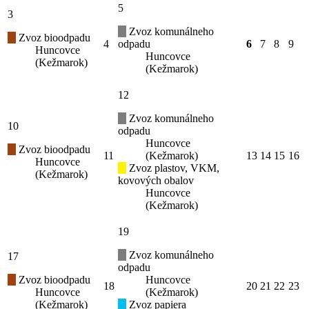
5
3
Zvoz komunálneho
Zvoz bioodpadu
4
odpadu
6
7
8
9
Huncovce
Huncovce
(Kežmarok)
(Kežmarok)
12
Zvoz komunálneho
10
odpadu
Huncovce
Zvoz bioodpadu
11
(Kežmarok)
13
14
15
16
Huncovce
Zvoz plastov, VKM,
(Kežmarok)
kovových obalov
Huncovce
(Kežmarok)
19
Zvoz komunálneho
17
odpadu
Zvoz bioodpadu
Huncovce
18
20
21
22
23
Huncovce
(Kežmarok)
(Kežmarok)
Zvoz papiera