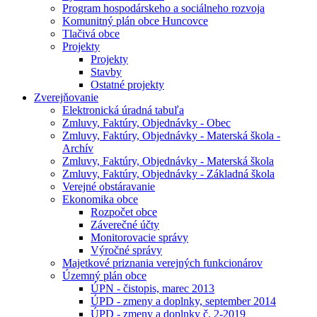
Program hospodárskeho a sociálneho rozvoja
Komunitný plán obce Huncovce
Tlačivá obce
Projekty
Projekty
Stavby
Ostatné projekty
Zverejňovanie
Elektronická úradná tabuľa
Zmluvy, Faktúry, Objednávky - Obec
Zmluvy, Faktúry, Objednávky - Materská škola -
Archív
Zmluvy, Faktúry, Objednávky - Materská škola
Zmluvy, Faktúry, Objednávky - Základná škola
Verejné obstáravanie
Ekonomika obce
Rozpočet obce
Záverečné účty
Monitorovacie správy
Výročné správy
Majetkové priznania verejných funkcionárov
Územný plán obce
ÚPN - čistopis, marec 2013
ÚPD - zmeny a doplnky, september 2014
ÚPD - zmeny a doplnky č. 2-2019