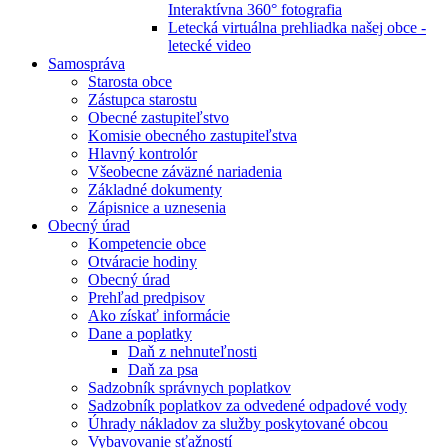
Interaktívna 360° fotografia
Letecká virtuálna prehliadka našej obce -
letecké video
Samospráva
Starosta obce
Zástupca starostu
Obecné zastupiteľstvo
Komisie obecného zastupiteľstva
Hlavný kontrolór
Všeobecne záväzné nariadenia
Základné dokumenty
Zápisnice a uznesenia
Obecný úrad
Kompetencie obce
Otváracie hodiny
Obecný úrad
Prehľad predpisov
Ako získať informácie
Dane a poplatky
Daň z nehnuteľnosti
Daň za psa
Sadzobník správnych poplatkov
Sadzobník poplatkov za odvedené odpadové vody
Úhrady nákladov za služby poskytované obcou
Vybavovanie sťažností