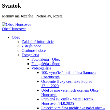
Sviatok
Meniny má
Jozefína
, Nehoslav, Jozefa
Obec
Huncovce
Obec
Základné informácie
Z dejín obce
Osobnosti obce
Fotogaleria
Fotogaléria - Obec
Fotogaléria - Šport
Videogaléria
100. výročie úmrtia rabína Samuela
Rosenberga
Osadenie lávky cez rieku Poprad -
12.11.2020
Udeľovanie verejných ocenení Obce
Huncovce
Primičná sv. omša - Matej Horník,
Huncovce 14.9.2025
Letecká virtuálna prehliadka našej obce -