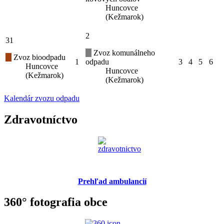
Huncovce
(Kežmarok)
2
31
Zvoz komunálneho
Zvoz bioodpadu
1
odpadu
3
4
5
6
Huncovce
Huncovce
(Kežmarok)
(Kežmarok)
Kalendár zvozu odpadu
Zdravotníctvo
Prehľad ambulancií
360° fotografia obce