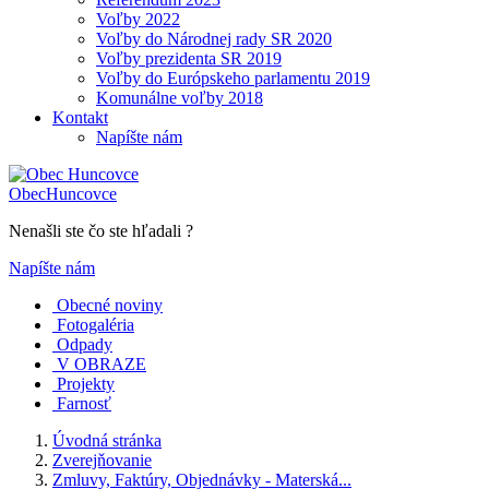
Voľby 2022
Voľby do Národnej rady SR 2020
Voľby prezidenta SR 2019
Voľby do Európskeho parlamentu 2019
Komunálne voľby 2018
Kontakt
Napíšte nám
Obec
Huncovce
Nenašli ste čo ste hľadali ?
Napíšte nám
Obecné noviny
Fotogaléria
Odpady
V OBRAZE
Projekty
Farnosť
Úvodná stránka
Zverejňovanie
Zmluvy, Faktúry, Objednávky - Materská...