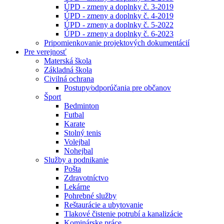
ÚPD - zmeny a doplnky č. 3-2019
ÚPD - zmeny a doplnky č. 4-2019
ÚPD - zmeny a doplnky č. 5-2022
ÚPD - zmeny a doplnky č. 6-2023
Pripomienkovanie projektových dokumentácií
Pre verejnosť
Materská škola
Základná škola
Civilná ochrana
Postupy⁄odporúčania pre občanov
Šport
Bedminton
Futbal
Karate
Stolný tenis
Volejbal
Nohejbal
Služby a podnikanie
Pošta
Zdravotníctvo
Lekárne
Pohrebné služby
Reštaurácie a ubytovanie
Tlakové čistenie potrubí a kanalizácie
Kominárske práce