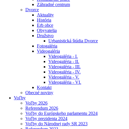
Záhradné centrum
Dvorce
Aktuality
História
Erb obce
Obyvatelia
Družstvo
Urbanistická štúdia Dvorce
Fotogaléria
Videogaléria
Videogaléria - I.
Videogaléria - II.
Videogaléria - III.
Videogaléria - IV.
Videogaléria - V.
Videogaléria - VI.
Kontakt
Obecné noviny
Voľby
Voľby 2026
Referendum 2026
Voľby do Európskeho parlamentu 2024
Voľby prezidenta 2024
Voľby do Národnej rady SR 2023
Referendum 2023