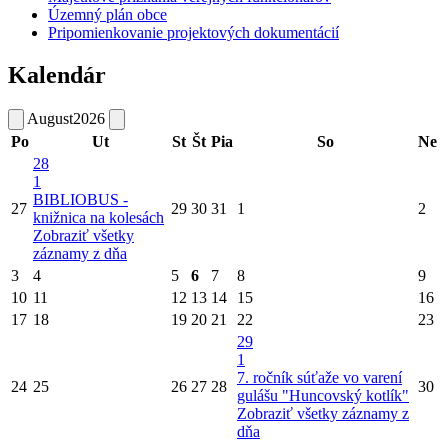
Územný plán obce
Pripomienkovanie projektových dokumentácií
Kalendár
August
2026
Po
Ut
St
Št
Pia
So
Ne
28
1
BIBLIOBUS -
27
29
30
31
1
2
knižnica na kolesách
Zobraziť všetky
záznamy z dňa
3
4
5
6
7
8
9
10
11
12
13
14
15
16
17
18
19
20
21
22
23
29
1
7. ročník súťaže vo varení
24
25
26
27
28
30
gulášu "Huncovský kotlík"
Zobraziť všetky záznamy z
dňa