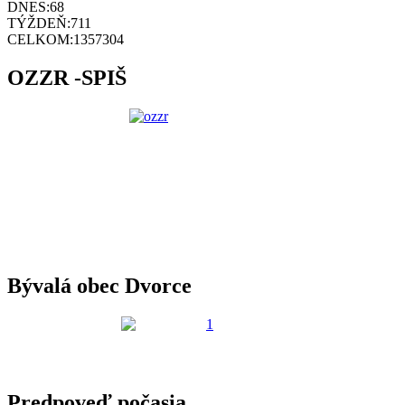
DNES:
68
TÝŽDEŇ:
711
CELKOM:
1357304
OZZR -SPIŠ
Bývalá obec Dvorce
Predpoveď počasia