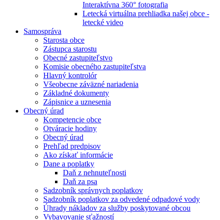
Interaktívna 360° fotografia
Letecká virtuálna prehliadka našej obce -
letecké video
Samospráva
Starosta obce
Zástupca starostu
Obecné zastupiteľstvo
Komisie obecného zastupiteľstva
Hlavný kontrolór
Všeobecne záväzné nariadenia
Základné dokumenty
Zápisnice a uznesenia
Obecný úrad
Kompetencie obce
Otváracie hodiny
Obecný úrad
Prehľad predpisov
Ako získať informácie
Dane a poplatky
Daň z nehnuteľnosti
Daň za psa
Sadzobník správnych poplatkov
Sadzobník poplatkov za odvedené odpadové vody
Úhrady nákladov za služby poskytované obcou
Vybavovanie sťažností