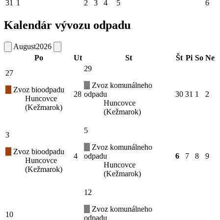
31
1
2
3
4
5
6
Kalendár vývozu odpadu
August
2026
Po
Ut
St
Št
Pi
So
Ne
29
27
Zvoz komunálneho
Zvoz bioodpadu
28
odpadu
30
31
1
2
Huncovce
Huncovce
(Kežmarok)
(Kežmarok)
5
3
Zvoz komunálneho
Zvoz bioodpadu
4
odpadu
6
7
8
9
Huncovce
Huncovce
(Kežmarok)
(Kežmarok)
12
Zvoz komunálneho
10
odpadu