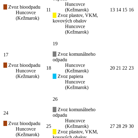
Huncovce
Zvoz bioodpadu
11
(Kežmarok)
13
14
15
16
Huncovce
Zvoz plastov, VKM,
(Kežmarok)
kovových obalov
Huncovce
(Kežmarok)
19
Zvoz komunálneho
17
odpadu
Zvoz bioodpadu
Huncovce
18
20
21
22
23
Huncovce
(Kežmarok)
(Kežmarok)
Zvoz papiera
Huncovce
(Kežmarok)
26
Zvoz komunálneho
24
odpadu
Huncovce
Zvoz bioodpadu
25
(Kežmarok)
27
28
29
30
Huncovce
Zvoz plastov, VKM,
(Kežmarok)
kovových obalov