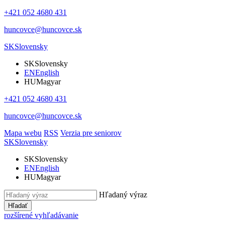
+421 052 4680 431
huncovce@huncovce.sk
SK
Slovensky
SK
Slovensky
EN
English
HU
Magyar
+421 052 4680 431
huncovce@huncovce.sk
Mapa webu
RSS
Verzia pre seniorov
SK
Slovensky
SK
Slovensky
EN
English
HU
Magyar
Hľadaný výraz
Hľadať
rozšírené vyhľadávanie