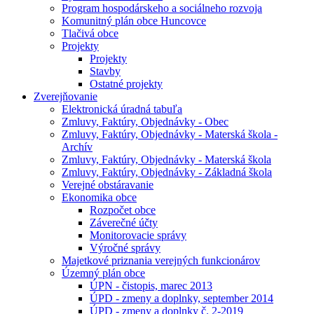
Program hospodárskeho a sociálneho rozvoja
Komunitný plán obce Huncovce
Tlačivá obce
Projekty
Projekty
Stavby
Ostatné projekty
Zverejňovanie
Elektronická úradná tabuľa
Zmluvy, Faktúry, Objednávky - Obec
Zmluvy, Faktúry, Objednávky - Materská škola -
Archív
Zmluvy, Faktúry, Objednávky - Materská škola
Zmluvy, Faktúry, Objednávky - Základná škola
Verejné obstáravanie
Ekonomika obce
Rozpočet obce
Záverečné účty
Monitorovacie správy
Výročné správy
Majetkové priznania verejných funkcionárov
Územný plán obce
ÚPN - čistopis, marec 2013
ÚPD - zmeny a doplnky, september 2014
ÚPD - zmeny a doplnky č. 2-2019