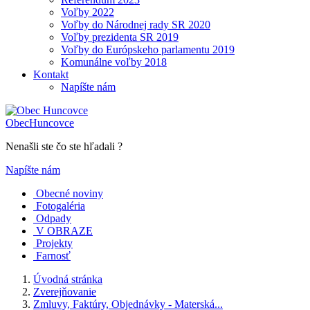
Voľby 2022
Voľby do Národnej rady SR 2020
Voľby prezidenta SR 2019
Voľby do Európskeho parlamentu 2019
Komunálne voľby 2018
Kontakt
Napíšte nám
Obec
Huncovce
Nenašli ste čo ste hľadali ?
Napíšte nám
Obecné noviny
Fotogaléria
Odpady
V OBRAZE
Projekty
Farnosť
Úvodná stránka
Zverejňovanie
Zmluvy, Faktúry, Objednávky - Materská...