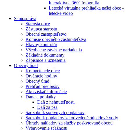
Interaktívna 360° fotografia
Letecká virtuálna prehliadka našej obce -
letecké video
Samospráva
Starosta obce
Zástupca starostu
Obecné zastupiteľstvo
Komisie obecného zastupiteľstva
Hlavný kontrolór
Všeobecne záväzné nariadenia
Základné dokumenty
Zápisnice a uznesenia
Obecný úrad
Kompetencie obce
Otváracie hodiny
Obecný úrad
Prehľad predpisov
Ako získať informácie
Dane a poplatky
Daň z nehnuteľnosti
Daň za psa
Sadzobník správnych poplatkov
Sadzobník poplatkov za odvedené odpadové vody
Úhrady nákladov za služby poskytované obcou
Vybavovanie sťažností