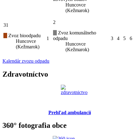
Huncovce
(Kežmarok)
2
31
Zvoz komunálneho
Zvoz bioodpadu
1
odpadu
3
4
5
6
Huncovce
Huncovce
(Kežmarok)
(Kežmarok)
Kalendár zvozu odpadu
Zdravotníctvo
Prehľad ambulancií
360° fotografia obce