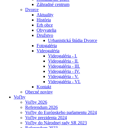
Záhradné centrum
Dvorce
Aktuality
História
Erb obce
Obyvatelia
Družstvo
Urbanistická štúdia Dvorce
Fotogaléria
Videogaléria
Videogaléria - I.
Videogaléria - II.
Videogaléria - III.
Videogaléria - IV.
Videogaléria - V.
Videogaléria - VI.
Kontakt
Obecné noviny
Voľby
Voľby 2026
Referendum 2026
Voľby do Európskeho parlamentu 2024
Voľby prezidenta 2024
Voľby do Národnej rady SR 2023
Referendum 2023