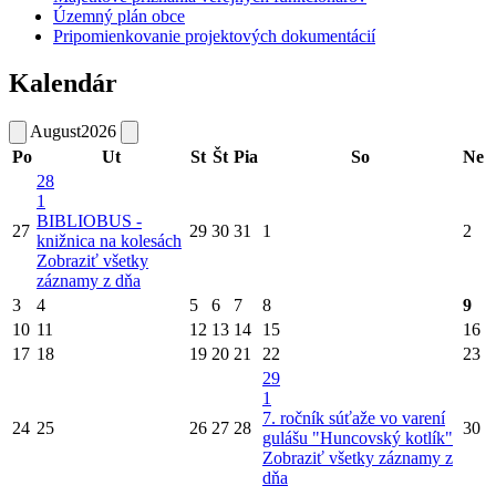
Územný plán obce
Pripomienkovanie projektových dokumentácií
Kalendár
August
2026
Po
Ut
St
Št
Pia
So
Ne
28
1
BIBLIOBUS -
27
29
30
31
1
2
knižnica na kolesách
Zobraziť všetky
záznamy z dňa
3
4
5
6
7
8
9
10
11
12
13
14
15
16
17
18
19
20
21
22
23
29
1
7. ročník súťaže vo varení
24
25
26
27
28
30
gulášu "Huncovský kotlík"
Zobraziť všetky záznamy z
dňa