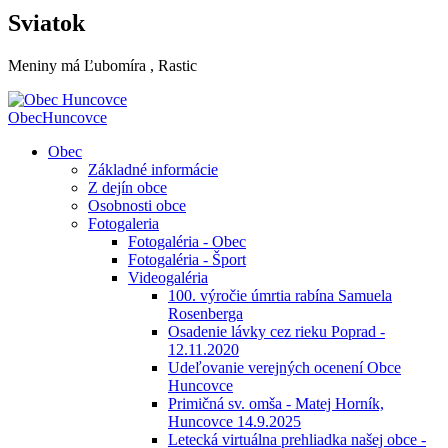
Sviatok
Meniny má
Ľubomíra
, Rastic
Obec
Huncovce
Obec
Základné informácie
Z dejín obce
Osobnosti obce
Fotogaleria
Fotogaléria - Obec
Fotogaléria - Šport
Videogaléria
100. výročie úmrtia rabína Samuela
Rosenberga
Osadenie lávky cez rieku Poprad -
12.11.2020
Udeľovanie verejných ocenení Obce
Huncovce
Primičná sv. omša - Matej Horník,
Huncovce 14.9.2025
Letecká virtuálna prehliadka našej obce -