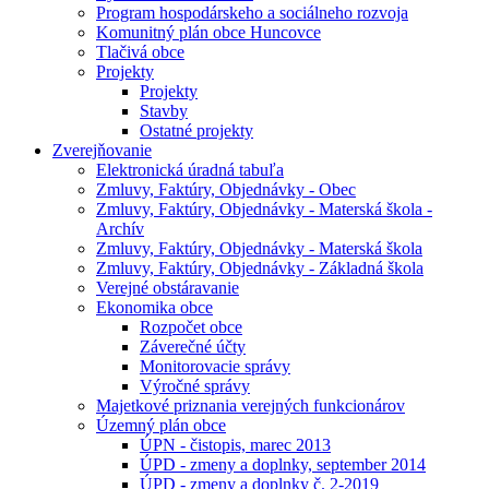
Program hospodárskeho a sociálneho rozvoja
Komunitný plán obce Huncovce
Tlačivá obce
Projekty
Projekty
Stavby
Ostatné projekty
Zverejňovanie
Elektronická úradná tabuľa
Zmluvy, Faktúry, Objednávky - Obec
Zmluvy, Faktúry, Objednávky - Materská škola -
Archív
Zmluvy, Faktúry, Objednávky - Materská škola
Zmluvy, Faktúry, Objednávky - Základná škola
Verejné obstáravanie
Ekonomika obce
Rozpočet obce
Záverečné účty
Monitorovacie správy
Výročné správy
Majetkové priznania verejných funkcionárov
Územný plán obce
ÚPN - čistopis, marec 2013
ÚPD - zmeny a doplnky, september 2014
ÚPD - zmeny a doplnky č. 2-2019