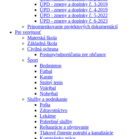
ÚPD - zmeny a doplnky č. 3-2019
ÚPD - zmeny a doplnky č. 4-2019
ÚPD - zmeny a doplnky č. 5-2022
ÚPD - zmeny a doplnky č. 6-2023
Pripomienkovanie projektových dokumentácií
Pre verejnosť
Materská škola
Základná škola
Civilná ochrana
Postupy⁄odporúčania pre občanov
Šport
Bedminton
Futbal
Karate
Stolný tenis
Volejbal
Nohejbal
Služby a podnikanie
Pošta
Zdravotníctvo
Lekárne
Pohrebné služby
Reštaurácie a ubytovanie
Tlakové čistenie potrubí a kanalizácie
Kominárske práce