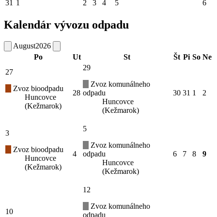
31
1
2
3
4
5
6
Kalendár vývozu odpadu
August
2026
Po
Ut
St
Št
Pi
So
Ne
29
27
Zvoz komunálneho
Zvoz bioodpadu
28
odpadu
30
31
1
2
Huncovce
Huncovce
(Kežmarok)
(Kežmarok)
5
3
Zvoz komunálneho
Zvoz bioodpadu
4
odpadu
6
7
8
9
Huncovce
Huncovce
(Kežmarok)
(Kežmarok)
12
Zvoz komunálneho
10
odpadu