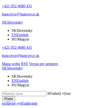
+421 052 4680 431
huncovce@huncovce.sk
SK
Slovensky
SK
Slovensky
EN
English
HU
Magyar
+421 052 4680 431
huncovce@huncovce.sk
Mapa webu
RSS
Verzia pre seniorov
SK
Slovensky
SK
Slovensky
EN
English
HU
Magyar
Hľadaný výraz
Hľadať
rozšírené vyhľadávanie