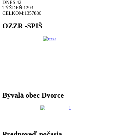
DNES:
42
TÝŽDEŇ:
1293
CELKOM:
1357886
OZZR -SPIŠ
Bývalá obec Dvorce
Predpoveď počasia