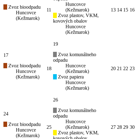
Huncovce
Zvoz bioodpadu
11
(Kežmarok)
13
14
15
16
Huncovce
Zvoz plastov, VKM,
(Kežmarok)
kovových obalov
Huncovce
(Kežmarok)
19
Zvoz komunálneho
17
odpadu
Zvoz bioodpadu
Huncovce
18
20
21
22
23
Huncovce
(Kežmarok)
(Kežmarok)
Zvoz papiera
Huncovce
(Kežmarok)
26
Zvoz komunálneho
24
odpadu
Huncovce
Zvoz bioodpadu
25
(Kežmarok)
27
28
29
30
Huncovce
Zvoz plastov, VKM,
(Kežmarok)
kovových obalov