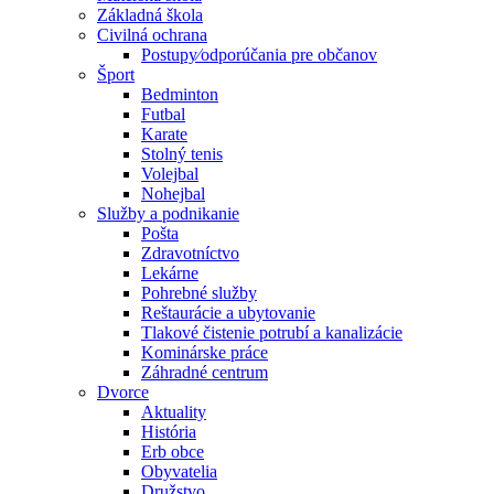
Základná škola
Civilná ochrana
Postupy⁄odporúčania pre občanov
Šport
Bedminton
Futbal
Karate
Stolný tenis
Volejbal
Nohejbal
Služby a podnikanie
Pošta
Zdravotníctvo
Lekárne
Pohrebné služby
Reštaurácie a ubytovanie
Tlakové čistenie potrubí a kanalizácie
Kominárske práce
Záhradné centrum
Dvorce
Aktuality
História
Erb obce
Obyvatelia
Družstvo