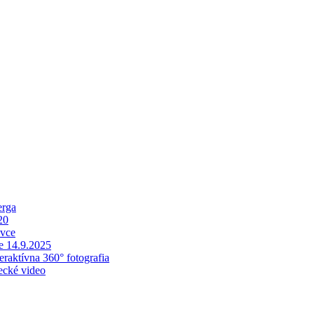
erga
20
ovce
e 14.9.2025
teraktívna 360° fotografia
tecké video