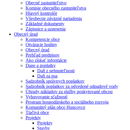
Obecné zastupiteľstvo
Komisie obecného zastupiteľstva
Hlavný kontrolór
Všeobecne záväzné nariadenia
Základné dokumenty
Zápisnice a uznesenia
Obecný úrad
Kompetencie obce
Otváracie hodiny
Obecný úrad
Prehľad predpisov
Ako získať informácie
Dane a poplatky
Daň z nehnuteľnosti
Daň za psa
Sadzobník správnych poplatkov
Sadzobník poplatkov za odvedené odpadové vody
Úhrady nákladov za služby poskytované obcou
Vybavovanie sťažností
Program hospodárskeho a sociálneho rozvoja
Komunitný plán obce Huncovce
Tlačivá obce
Projekty
Projekty
Stavby