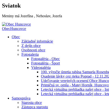
Sviatok
Meniny má
Jozefína
, Nehoslav, Jozefa
Obec
Huncovce
Obec
Základné informácie
Z dejín obce
Osobnosti obce
Fotogaleria
Fotogaléria - Obec
Fotogaléria - Šport
Videogaléria
100. výročie úmrtia rabína Samuela Rosenb
Osadenie lávky cez rieku Poprad - 12.11.20
Udeľovanie verejných ocenení Obce Hunc
Primičná sv. omša - Matej Horník, Huncovc
Letecká virtuálna prehliadka našej obce - In
Letecká virtuálna prehliadka našej obce - le
Samospráva
Starosta obce
Zástupca starostu