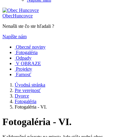
Obec
Huncovce
Nenašli ste čo ste hľadali ?
Napíšte nám
Obecné noviny
Fotogaléria
Odpady
V OBRAZE
Projekty
Farnosť
Úvodná stránka
Pre verejnosť
Dvorce
Fotogaléria
Fotogaléria - VI.
Fotogaléria - VI.
Každoročné návraty na miesta, kde stála rodná obec