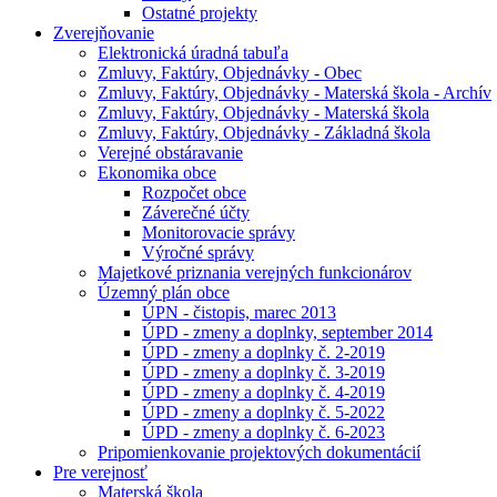
Ostatné projekty
Zverejňovanie
Elektronická úradná tabuľa
Zmluvy, Faktúry, Objednávky - Obec
Zmluvy, Faktúry, Objednávky - Materská škola - Archív
Zmluvy, Faktúry, Objednávky - Materská škola
Zmluvy, Faktúry, Objednávky - Základná škola
Verejné obstáravanie
Ekonomika obce
Rozpočet obce
Záverečné účty
Monitorovacie správy
Výročné správy
Majetkové priznania verejných funkcionárov
Územný plán obce
ÚPN - čistopis, marec 2013
ÚPD - zmeny a doplnky, september 2014
ÚPD - zmeny a doplnky č. 2-2019
ÚPD - zmeny a doplnky č. 3-2019
ÚPD - zmeny a doplnky č. 4-2019
ÚPD - zmeny a doplnky č. 5-2022
ÚPD - zmeny a doplnky č. 6-2023
Pripomienkovanie projektových dokumentácií
Pre verejnosť
Materská škola