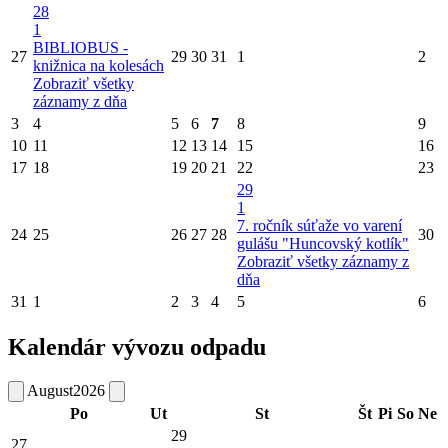
28
1
BIBLIOBUS -
27
29
30
31
1
2
knižnica na kolesách
Zobraziť všetky
záznamy z dňa
3
4
5
6
7
8
9
10
11
12
13
14
15
16
17
18
19
20
21
22
23
29
1
7. ročník súťaže vo varení
24
25
26
27
28
30
gulášu "Huncovský kotlík"
Zobraziť všetky záznamy z
dňa
31
1
2
3
4
5
6
Kalendár vývozu odpadu
August
2026
Po
Ut
St
Št
Pi
So
Ne
29
27