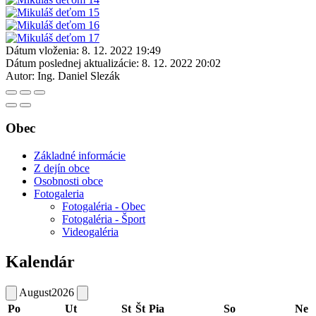
Dátum vloženia:
8. 12. 2022 19:49
Dátum poslednej aktualizácie:
8. 12. 2022 20:02
Autor:
Ing. Daniel Slezák
Obec
Základné informácie
Z dejín obce
Osobnosti obce
Fotogaleria
Fotogaléria - Obec
Fotogaléria - Šport
Videogaléria
Kalendár
August
2026
Po
Ut
St
Št
Pia
So
Ne