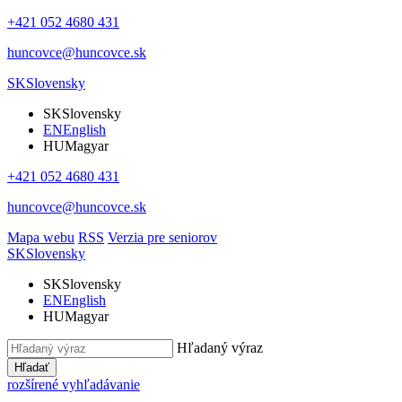
+421 052 4680 431
huncovce@huncovce.sk
SK
Slovensky
SK
Slovensky
EN
English
HU
Magyar
+421 052 4680 431
huncovce@huncovce.sk
Mapa webu
RSS
Verzia pre seniorov
SK
Slovensky
SK
Slovensky
EN
English
HU
Magyar
Hľadaný výraz
Hľadať
rozšírené vyhľadávanie