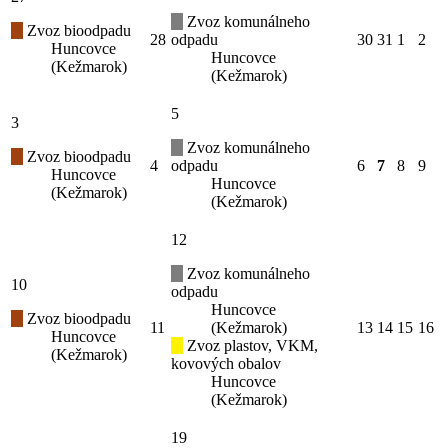
Zvoz komunálneho
Zvoz bioodpadu
28
odpadu
30
31
1
2
Huncovce
Huncovce
(Kežmarok)
(Kežmarok)
5
3
Zvoz komunálneho
Zvoz bioodpadu
4
odpadu
6
7
8
9
Huncovce
Huncovce
(Kežmarok)
(Kežmarok)
12
Zvoz komunálneho
10
odpadu
Huncovce
Zvoz bioodpadu
11
(Kežmarok)
13
14
15
16
Huncovce
Zvoz plastov, VKM,
(Kežmarok)
kovových obalov
Huncovce
(Kežmarok)
19