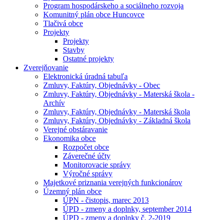
Program hospodárskeho a sociálneho rozvoja
Komunitný plán obce Huncovce
Tlačivá obce
Projekty
Projekty
Stavby
Ostatné projekty
Zverejňovanie
Elektronická úradná tabuľa
Zmluvy, Faktúry, Objednávky - Obec
Zmluvy, Faktúry, Objednávky - Materská škola -
Archív
Zmluvy, Faktúry, Objednávky - Materská škola
Zmluvy, Faktúry, Objednávky - Základná škola
Verejné obstáravanie
Ekonomika obce
Rozpočet obce
Záverečné účty
Monitorovacie správy
Výročné správy
Majetkové priznania verejných funkcionárov
Územný plán obce
ÚPN - čistopis, marec 2013
ÚPD - zmeny a doplnky, september 2014
ÚPD - zmeny a doplnky č. 2-2019