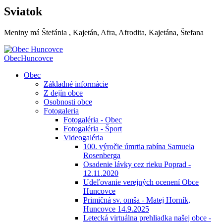
Sviatok
Meniny má
Štefánia
, Kajetán, Afra, Afrodita, Kajetána, Štefana
Obec
Huncovce
Obec
Základné informácie
Z dejín obce
Osobnosti obce
Fotogaleria
Fotogaléria - Obec
Fotogaléria - Šport
Videogaléria
100. výročie úmrtia rabína Samuela
Rosenberga
Osadenie lávky cez rieku Poprad -
12.11.2020
Udeľovanie verejných ocenení Obce
Huncovce
Primičná sv. omša - Matej Horník,
Huncovce 14.9.2025
Letecká virtuálna prehliadka našej obce -