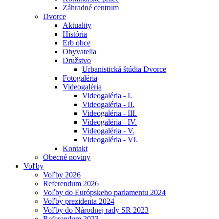
Záhradné centrum
Dvorce
Aktuality
História
Erb obce
Obyvatelia
Družstvo
Urbanistická štúdia Dvorce
Fotogaléria
Videogaléria
Videogaléria - I.
Videogaléria - II.
Videogaléria - III.
Videogaléria - IV.
Videogaléria - V.
Videogaléria - VI.
Kontakt
Obecné noviny
Voľby
Voľby 2026
Referendum 2026
Voľby do Európskeho parlamentu 2024
Voľby prezidenta 2024
Voľby do Národnej rady SR 2023
Referendum 2023