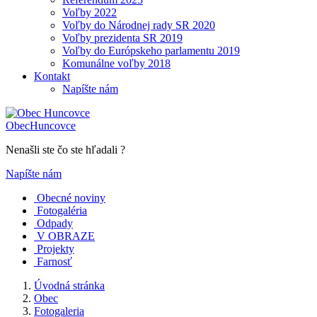
Voľby 2022
Voľby do Národnej rady SR 2020
Voľby prezidenta SR 2019
Voľby do Európskeho parlamentu 2019
Komunálne voľby 2018
Kontakt
Napíšte nám
Obec
Huncovce
Nenašli ste čo ste hľadali ?
Napíšte nám
Obecné noviny
Fotogaléria
Odpady
V OBRAZE
Projekty
Farnosť
Úvodná stránka
Obec
Fotogaleria