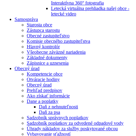
Interaktívna 360° fotografia
Letecká virtuálna prehliadka našej obce -
letecké video
Samospráva
Starosta obce
Zástupca starostu
Obecné zastupiteľstvo
Komisie obecného zastupiteľstva
Hlavný kontrolór
Všeobecne záväzné nariadenia
Základné dokumenty
Zápisnice a uznesenia
Obecný úrad
Kompetencie obce
Otváracie hodiny
Obecný úrad
Prehľad predpisov
Ako získať informácie
Dane a poplatky
Daň z nehnuteľnosti
Daň za psa
Sadzobník správnych poplatkov
Sadzobník poplatkov za odvedené odpadové vody
Úhrady nákladov za služby poskytované obcou
Vybavovanie sťažností