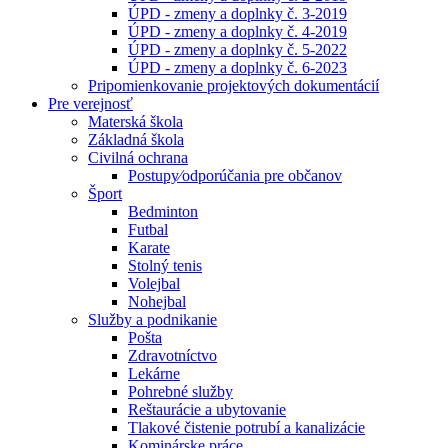
ÚPD - zmeny a doplnky č. 3-2019
ÚPD - zmeny a doplnky č. 4-2019
ÚPD - zmeny a doplnky č. 5-2022
ÚPD - zmeny a doplnky č. 6-2023
Pripomienkovanie projektových dokumentácií
Pre verejnosť
Materská škola
Základná škola
Civilná ochrana
Postupy⁄odporúčania pre občanov
Šport
Bedminton
Futbal
Karate
Stolný tenis
Volejbal
Nohejbal
Služby a podnikanie
Pošta
Zdravotníctvo
Lekárne
Pohrebné služby
Reštaurácie a ubytovanie
Tlakové čistenie potrubí a kanalizácie
Kominárske práce