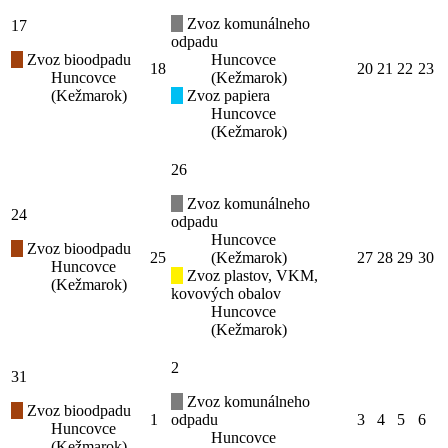
Zvoz komunálneho
17
odpadu
Zvoz bioodpadu
Huncovce
18
20
21
22
23
Huncovce
(Kežmarok)
(Kežmarok)
Zvoz papiera
Huncovce
(Kežmarok)
26
Zvoz komunálneho
24
odpadu
Huncovce
Zvoz bioodpadu
25
(Kežmarok)
27
28
29
30
Huncovce
Zvoz plastov, VKM,
(Kežmarok)
kovových obalov
Huncovce
(Kežmarok)
2
31
Zvoz komunálneho
Zvoz bioodpadu
1
odpadu
3
4
5
6
Huncovce
Huncovce
(Kežmarok)