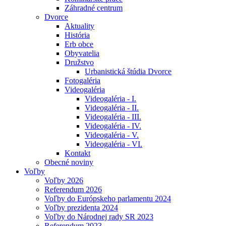
Záhradné centrum
Dvorce
Aktuality
História
Erb obce
Obyvatelia
Družstvo
Urbanistická štúdia Dvorce
Fotogaléria
Videogaléria
Videogaléria - I.
Videogaléria - II.
Videogaléria - III.
Videogaléria - IV.
Videogaléria - V.
Videogaléria - VI.
Kontakt
Obecné noviny
Voľby
Voľby 2026
Referendum 2026
Voľby do Európskeho parlamentu 2024
Voľby prezidenta 2024
Voľby do Národnej rady SR 2023
Referendum 2023