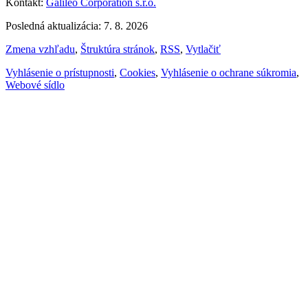
Kontakt:
Galileo Corporation s.r.o.
Posledná aktualizácia: 7. 8. 2026
Zmena vzhľadu
,
Štruktúra stránok
,
RSS
,
Vytlačiť
Vyhlásenie o prístupnosti
,
Cookies
,
Vyhlásenie o ochrane súkromia
,
Webové sídlo