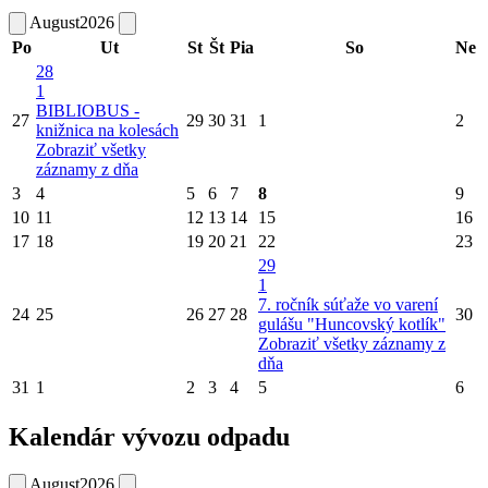
August
2026
Po
Ut
St
Št
Pia
So
Ne
28
1
BIBLIOBUS -
27
29
30
31
1
2
knižnica na kolesách
Zobraziť všetky
záznamy z dňa
3
4
5
6
7
8
9
10
11
12
13
14
15
16
17
18
19
20
21
22
23
29
1
7. ročník súťaže vo varení
24
25
26
27
28
30
gulášu "Huncovský kotlík"
Zobraziť všetky záznamy z
dňa
31
1
2
3
4
5
6
Kalendár vývozu odpadu
August
2026