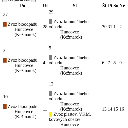
Po
Ut
St
Št
Pi
So
Ne
29
27
Zvoz komunálneho
Zvoz bioodpadu
28
odpadu
30
31
1
2
Huncovce
Huncovce
(Kežmarok)
(Kežmarok)
5
3
Zvoz komunálneho
Zvoz bioodpadu
4
odpadu
6
7
8
9
Huncovce
Huncovce
(Kežmarok)
(Kežmarok)
12
Zvoz komunálneho
10
odpadu
Huncovce
Zvoz bioodpadu
11
(Kežmarok)
13
14
15
16
Huncovce
Zvoz plastov, VKM,
(Kežmarok)
kovových obalov
Huncovce