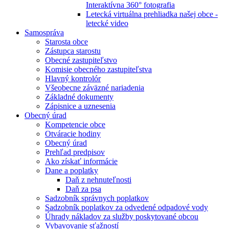
Interaktívna 360° fotografia
Letecká virtuálna prehliadka našej obce -
letecké video
Samospráva
Starosta obce
Zástupca starostu
Obecné zastupiteľstvo
Komisie obecného zastupiteľstva
Hlavný kontrolór
Všeobecne záväzné nariadenia
Základné dokumenty
Zápisnice a uznesenia
Obecný úrad
Kompetencie obce
Otváracie hodiny
Obecný úrad
Prehľad predpisov
Ako získať informácie
Dane a poplatky
Daň z nehnuteľnosti
Daň za psa
Sadzobník správnych poplatkov
Sadzobník poplatkov za odvedené odpadové vody
Úhrady nákladov za služby poskytované obcou
Vybavovanie sťažností