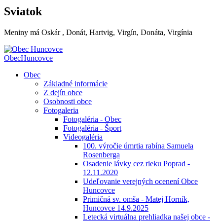
Sviatok
Meniny má
Oskár
, Donát, Hartvig, Virgín, Donáta, Virgínia
Obec
Huncovce
Obec
Základné informácie
Z dejín obce
Osobnosti obce
Fotogaleria
Fotogaléria - Obec
Fotogaléria - Šport
Videogaléria
100. výročie úmrtia rabína Samuela
Rosenberga
Osadenie lávky cez rieku Poprad -
12.11.2020
Udeľovanie verejných ocenení Obce
Huncovce
Primičná sv. omša - Matej Horník,
Huncovce 14.9.2025
Letecká virtuálna prehliadka našej obce -