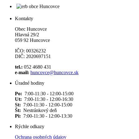
Kontakty
Obec Huncovce
Hlavná 29/2
059 92 Huncovce
IČO: 00326232
DIČ: 2020697151
tel.:
052 4680 431
e-mail:
huncovce@huncovce.sk
Úradné hodiny
Po:
7:00-11:30 - 12:00-15:00
Ut:
7:00-11:30 - 12:00-16:30
St:
7:00-11:30 - 12:00-15:00
Št:
Nestránkový deň
Pi:
7:00-11:30 - 12:00-13:30
Rýchle odkazy
Ochrana osobných údajov