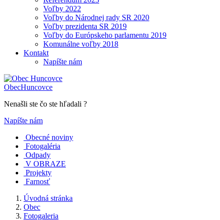
Voľby 2022
Voľby do Národnej rady SR 2020
Voľby prezidenta SR 2019
Voľby do Európskeho parlamentu 2019
Komunálne voľby 2018
Kontakt
Napíšte nám
Obec
Huncovce
Nenašli ste čo ste hľadali ?
Napíšte nám
Obecné noviny
Fotogaléria
Odpady
V OBRAZE
Projekty
Farnosť
Úvodná stránka
Obec
Fotogaleria