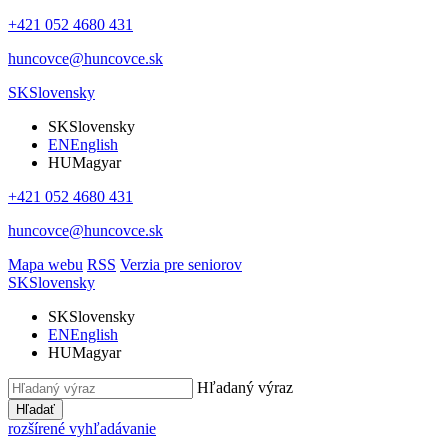
+421 052 4680 431
huncovce@huncovce.sk
SK
Slovensky
SK
Slovensky
EN
English
HU
Magyar
+421 052 4680 431
huncovce@huncovce.sk
Mapa webu
RSS
Verzia pre seniorov
SK
Slovensky
SK
Slovensky
EN
English
HU
Magyar
Hľadaný výraz
Hľadať
rozšírené vyhľadávanie