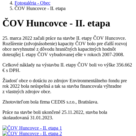
Fotogaléria - Obec
ČOV Huncovce - II. etapa
ČOV Huncovce - II. etapa
25. marca 2022 začali práce na stavbe II. etapy ČOV Huncovce.
Rozšírenie (zdvojnásobenie) kapacity ČOV bolo pre ďalší rozvoj
obce nevyhnutné z dôvodu hraničných kapacitných hodnôt
doterajšej I. etapy ČOV vybudovanej ešte v rokoch 2007-2008.
Celkové náklady na výstavbu II. etapy ČOV boli vo výške 356.662
€ s DPH.
Žiadosť obce o dotáciu zo zdrojov Environmentálneho fondu pre
rok 2022 bola neúspešná a tak sa stavba financovala výhradne
z vlastných zdrojov obce.
Zhotoviteľom bola firma CEDIS s.r.o., Bratislava.
Práce na stavbe boli ukončené 25.11.2022, stavba bola
skolaudovaná 31.01.2023.