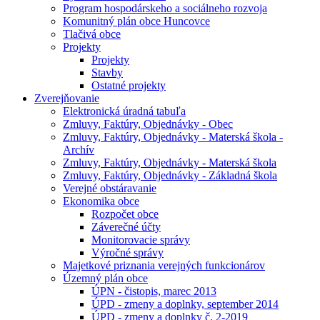
Program hospodárskeho a sociálneho rozvoja
Komunitný plán obce Huncovce
Tlačivá obce
Projekty
Projekty
Stavby
Ostatné projekty
Zverejňovanie
Elektronická úradná tabuľa
Zmluvy, Faktúry, Objednávky - Obec
Zmluvy, Faktúry, Objednávky - Materská škola -
Archív
Zmluvy, Faktúry, Objednávky - Materská škola
Zmluvy, Faktúry, Objednávky - Základná škola
Verejné obstáravanie
Ekonomika obce
Rozpočet obce
Záverečné účty
Monitorovacie správy
Výročné správy
Majetkové priznania verejných funkcionárov
Územný plán obce
ÚPN - čistopis, marec 2013
ÚPD - zmeny a doplnky, september 2014
ÚPD - zmeny a doplnky č. 2-2019