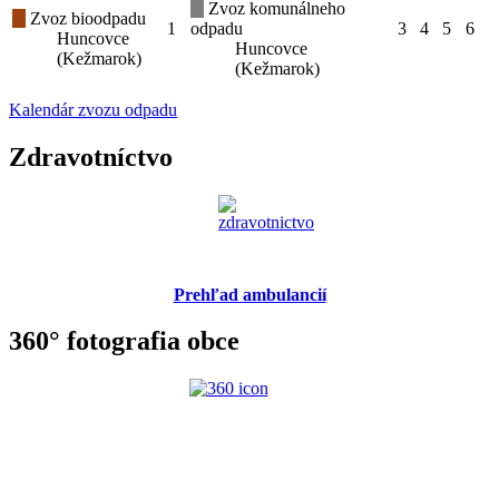
Zvoz komunálneho
Zvoz bioodpadu
1
odpadu
3
4
5
6
Huncovce
Huncovce
(Kežmarok)
(Kežmarok)
Kalendár zvozu odpadu
Zdravotníctvo
Prehľad ambulancií
360° fotografia obce