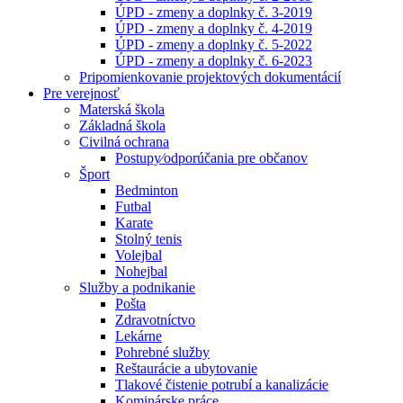
ÚPD - zmeny a doplnky č. 3-2019
ÚPD - zmeny a doplnky č. 4-2019
ÚPD - zmeny a doplnky č. 5-2022
ÚPD - zmeny a doplnky č. 6-2023
Pripomienkovanie projektových dokumentácií
Pre verejnosť
Materská škola
Základná škola
Civilná ochrana
Postupy⁄odporúčania pre občanov
Šport
Bedminton
Futbal
Karate
Stolný tenis
Volejbal
Nohejbal
Služby a podnikanie
Pošta
Zdravotníctvo
Lekárne
Pohrebné služby
Reštaurácie a ubytovanie
Tlakové čistenie potrubí a kanalizácie
Kominárske práce