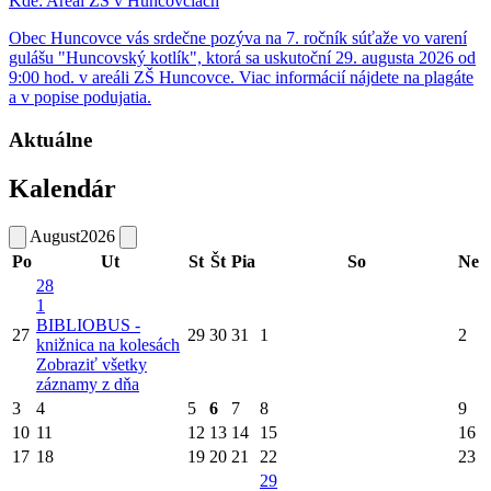
Kde:
Areál ZŠ v Huncovciach
Obec Huncovce vás srdečne pozýva na 7. ročník súťaže vo varení
gulášu "Huncovský kotlík", ktorá sa uskutoční 29. augusta 2026 od
9:00 hod. v areáli ZŠ Huncovce. Viac informácií nájdete na plagáte
a v popise podujatia.
Aktuálne
Kalendár
August
2026
Po
Ut
St
Št
Pia
So
Ne
28
1
BIBLIOBUS -
27
29
30
31
1
2
knižnica na kolesách
Zobraziť všetky
záznamy z dňa
3
4
5
6
7
8
9
10
11
12
13
14
15
16
17
18
19
20
21
22
23
29