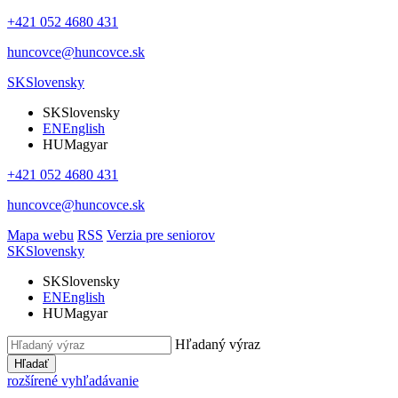
+421 052 4680 431
huncovce@huncovce.sk
SK
Slovensky
SK
Slovensky
EN
English
HU
Magyar
+421 052 4680 431
huncovce@huncovce.sk
Mapa webu
RSS
Verzia pre seniorov
SK
Slovensky
SK
Slovensky
EN
English
HU
Magyar
Hľadaný výraz
Hľadať
rozšírené vyhľadávanie