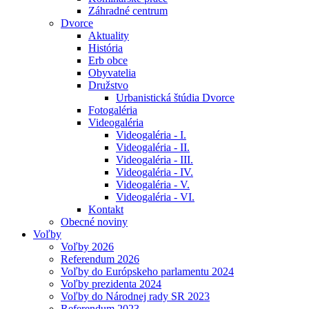
Záhradné centrum
Dvorce
Aktuality
História
Erb obce
Obyvatelia
Družstvo
Urbanistická štúdia Dvorce
Fotogaléria
Videogaléria
Videogaléria - I.
Videogaléria - II.
Videogaléria - III.
Videogaléria - IV.
Videogaléria - V.
Videogaléria - VI.
Kontakt
Obecné noviny
Voľby
Voľby 2026
Referendum 2026
Voľby do Európskeho parlamentu 2024
Voľby prezidenta 2024
Voľby do Národnej rady SR 2023
Referendum 2023