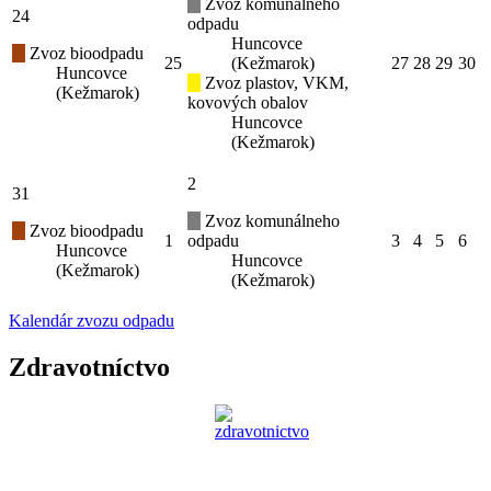
Zvoz komunálneho
24
odpadu
Huncovce
Zvoz bioodpadu
25
(Kežmarok)
27
28
29
30
Huncovce
Zvoz plastov, VKM,
(Kežmarok)
kovových obalov
Huncovce
(Kežmarok)
2
31
Zvoz komunálneho
Zvoz bioodpadu
1
odpadu
3
4
5
6
Huncovce
Huncovce
(Kežmarok)
(Kežmarok)
Kalendár zvozu odpadu
Zdravotníctvo