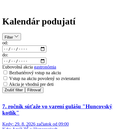
Kalendár podujatí
Filter
od:
do:
Ľubovolná akcia
gastronómia
Bezbariérový vstup na akciu
Vstup na akciu povolený so zvieratami
Akcia je vhodná pre deti
Zrušiť filter
Filtrovať
7. ročník súťaže vo varení gulášu "Huncovský
kotlík"
Kedy:
29. 8. 2026 začiatok od 09:00