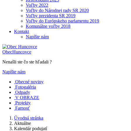
Voľby 2022
Voľby do Národnej rady SR 2020
Voľby prezidenta SR 2019
Voľby do Európskeho parlamentu 2019
Komunálne voľby 2018
Kontakt
Napíšte nám
Obec
Huncovce
Nenašli ste čo ste hľadali ?
Napíšte nám
Obecné noviny
Fotogaléria
Odpady
V OBRAZE
Projekty
Farnosť
Úvodná stránka
Aktuálne
Kalendár podujatí