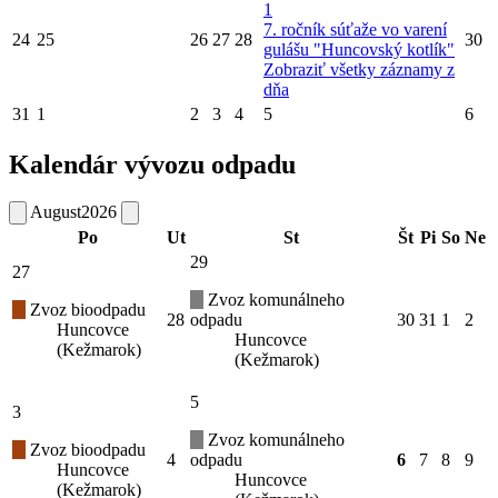
1
7. ročník súťaže vo varení
24
25
26
27
28
30
gulášu "Huncovský kotlík"
Zobraziť všetky záznamy z
dňa
31
1
2
3
4
5
6
Kalendár vývozu odpadu
August
2026
Po
Ut
St
Št
Pi
So
Ne
29
27
Zvoz komunálneho
Zvoz bioodpadu
28
odpadu
30
31
1
2
Huncovce
Huncovce
(Kežmarok)
(Kežmarok)
5
3
Zvoz komunálneho
Zvoz bioodpadu
4
odpadu
6
7
8
9
Huncovce
Huncovce
(Kežmarok)