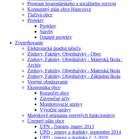
Program hospodárskeho a sociálneho rozvoja
Komunitný plán obce Huncovce
Tlačivá obce
Projekty
Projekty
Stavby
Ostatné projekty
Zverejňovanie
Elektronická úradná tabuľa
Zmluvy, Faktúry, Objednávky - Obec
Zmluvy, Faktúry, Objednávky - Materská škola -
Archív
Zmluvy, Faktúry, Objednávky - Materská škola
Zmluvy, Faktúry, Objednávky - Základná škola
Verejné obstáravanie
Ekonomika obce
Rozpočet obce
Záverečné účty
Monitorovacie správy
Výročné správy
Majetkové priznania verejných funkcionárov
Územný plán obce
ÚPN - čistopis, marec 2013
ÚPD - zmeny a doplnky, september 2014
ÚPD - zmeny a doplnky č. 2-2019