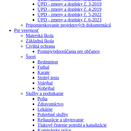
ÚPD - zmeny a doplnky č. 3-2019
ÚPD - zmeny a doplnky č. 4-2019
ÚPD - zmeny a doplnky č. 5-2022
ÚPD - zmeny a doplnky č. 6-2023
Pripomienkovanie projektových dokumentácií
Pre verejnosť
Materská škola
Základná škola
Civilná ochrana
Postupy⁄odporúčania pre občanov
Šport
Bedminton
Futbal
Karate
Stolný tenis
Volejbal
Nohejbal
Služby a podnikanie
Pošta
Zdravotníctvo
Lekárne
Pohrebné služby
Reštaurácie a ubytovanie
Tlakové čistenie potrubí a kanalizácie
Kominárske práce