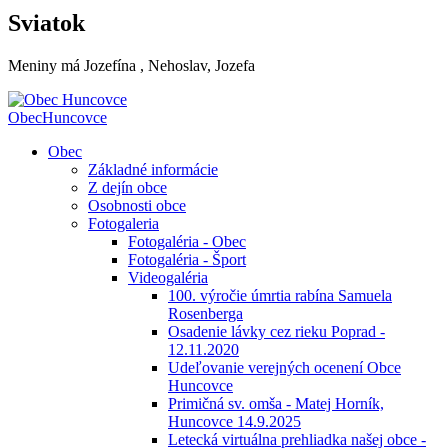
Sviatok
Meniny má
Jozefína
, Nehoslav, Jozefa
Obec
Huncovce
Obec
Základné informácie
Z dejín obce
Osobnosti obce
Fotogaleria
Fotogaléria - Obec
Fotogaléria - Šport
Videogaléria
100. výročie úmrtia rabína Samuela
Rosenberga
Osadenie lávky cez rieku Poprad -
12.11.2020
Udeľovanie verejných ocenení Obce
Huncovce
Primičná sv. omša - Matej Horník,
Huncovce 14.9.2025
Letecká virtuálna prehliadka našej obce -