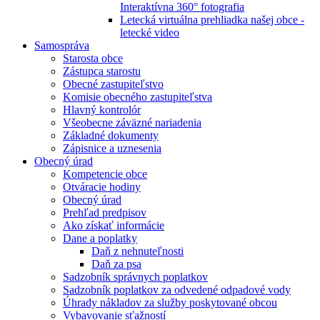
Interaktívna 360° fotografia
Letecká virtuálna prehliadka našej obce -
letecké video
Samospráva
Starosta obce
Zástupca starostu
Obecné zastupiteľstvo
Komisie obecného zastupiteľstva
Hlavný kontrolór
Všeobecne záväzné nariadenia
Základné dokumenty
Zápisnice a uznesenia
Obecný úrad
Kompetencie obce
Otváracie hodiny
Obecný úrad
Prehľad predpisov
Ako získať informácie
Dane a poplatky
Daň z nehnuteľnosti
Daň za psa
Sadzobník správnych poplatkov
Sadzobník poplatkov za odvedené odpadové vody
Úhrady nákladov za služby poskytované obcou
Vybavovanie sťažností