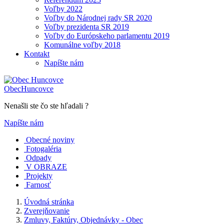
Voľby 2022
Voľby do Národnej rady SR 2020
Voľby prezidenta SR 2019
Voľby do Európskeho parlamentu 2019
Komunálne voľby 2018
Kontakt
Napíšte nám
Obec
Huncovce
Nenašli ste čo ste hľadali ?
Napíšte nám
Obecné noviny
Fotogaléria
Odpady
V OBRAZE
Projekty
Farnosť
Úvodná stránka
Zverejňovanie
Zmluvy, Faktúry, Objednávky - Obec