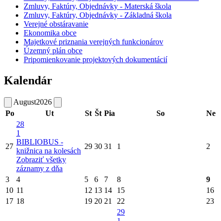
Zmluvy, Faktúry, Objednávky - Materská škola
Zmluvy, Faktúry, Objednávky - Základná škola
Verejné obstáravanie
Ekonomika obce
Majetkové priznania verejných funkcionárov
Územný plán obce
Pripomienkovanie projektových dokumentácií
Kalendár
August
2026
Po
Ut
St
Št
Pia
So
Ne
28
1
BIBLIOBUS -
27
29
30
31
1
2
knižnica na kolesách
Zobraziť všetky
záznamy z dňa
3
4
5
6
7
8
9
10
11
12
13
14
15
16
17
18
19
20
21
22
23
29
1