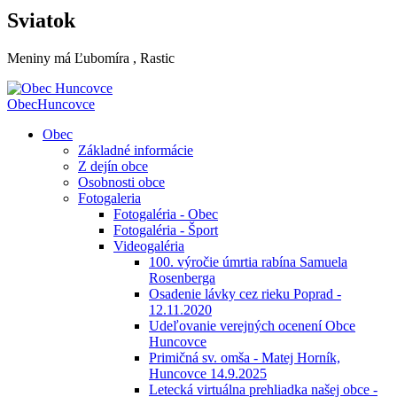
Sviatok
Meniny má
Ľubomíra
, Rastic
Obec
Huncovce
Obec
Základné informácie
Z dejín obce
Osobnosti obce
Fotogaleria
Fotogaléria - Obec
Fotogaléria - Šport
Videogaléria
100. výročie úmrtia rabína Samuela
Rosenberga
Osadenie lávky cez rieku Poprad -
12.11.2020
Udeľovanie verejných ocenení Obce
Huncovce
Primičná sv. omša - Matej Horník,
Huncovce 14.9.2025
Letecká virtuálna prehliadka našej obce -