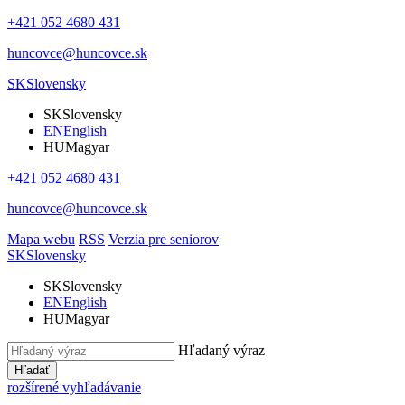
+421 052 4680 431
huncovce@huncovce.sk
SK
Slovensky
SK
Slovensky
EN
English
HU
Magyar
+421 052 4680 431
huncovce@huncovce.sk
Mapa webu
RSS
Verzia pre seniorov
SK
Slovensky
SK
Slovensky
EN
English
HU
Magyar
Hľadaný výraz
Hľadať
rozšírené vyhľadávanie