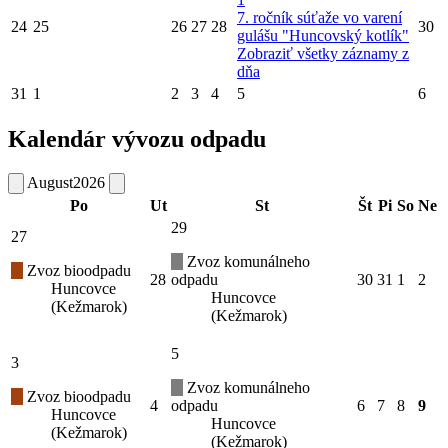
7. ročník súťaže vo varení
24
25
26
27
28
30
gulášu "Huncovský kotlík"
Zobraziť všetky záznamy z
dňa
31
1
2
3
4
5
6
Kalendár vývozu odpadu
August
2026
Po
Ut
St
Št
Pi
So
Ne
29
27
Zvoz komunálneho
Zvoz bioodpadu
28
odpadu
30
31
1
2
Huncovce
Huncovce
(Kežmarok)
(Kežmarok)
5
3
Zvoz komunálneho
Zvoz bioodpadu
4
odpadu
6
7
8
9
Huncovce
Huncovce
(Kežmarok)
(Kežmarok)