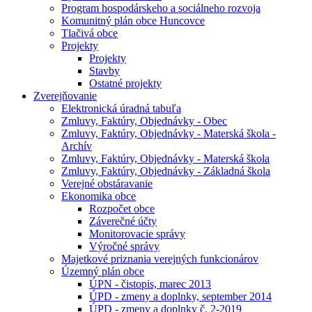
Program hospodárskeho a sociálneho rozvoja
Komunitný plán obce Huncovce
Tlačivá obce
Projekty
Projekty
Stavby
Ostatné projekty
Zverejňovanie
Elektronická úradná tabuľa
Zmluvy, Faktúry, Objednávky - Obec
Zmluvy, Faktúry, Objednávky - Materská škola -
Archív
Zmluvy, Faktúry, Objednávky - Materská škola
Zmluvy, Faktúry, Objednávky - Základná škola
Verejné obstáravanie
Ekonomika obce
Rozpočet obce
Záverečné účty
Monitorovacie správy
Výročné správy
Majetkové priznania verejných funkcionárov
Územný plán obce
ÚPN - čistopis, marec 2013
ÚPD - zmeny a doplnky, september 2014
ÚPD - zmeny a doplnky č. 2-2019