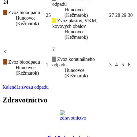
24
odpadu
Huncovce
Zvoz bioodpadu
25
(Kežmarok)
27
28
29
30
Huncovce
Zvoz plastov, VKM,
(Kežmarok)
kovových obalov
Huncovce
(Kežmarok)
2
31
Zvoz komunálneho
Zvoz bioodpadu
1
odpadu
3
4
5
6
Huncovce
Huncovce
(Kežmarok)
(Kežmarok)
Kalendár zvozu odpadu
Zdravotníctvo