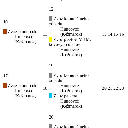
12
Zvoz komunálneho
10
odpadu
Huncovce
Zvoz bioodpadu
11
(Kežmarok)
13
14
15
16
Huncovce
Zvoz plastov, VKM,
(Kežmarok)
kovových obalov
Huncovce
(Kežmarok)
19
Zvoz komunálneho
17
odpadu
Zvoz bioodpadu
Huncovce
18
20
21
22
23
Huncovce
(Kežmarok)
(Kežmarok)
Zvoz papiera
Huncovce
(Kežmarok)
26
Zvoz komunálneho