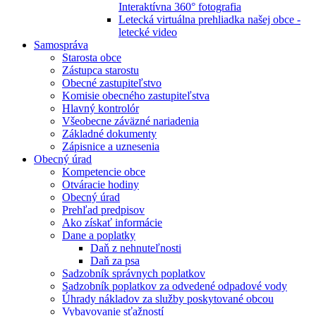
Interaktívna 360° fotografia
Letecká virtuálna prehliadka našej obce -
letecké video
Samospráva
Starosta obce
Zástupca starostu
Obecné zastupiteľstvo
Komisie obecného zastupiteľstva
Hlavný kontrolór
Všeobecne záväzné nariadenia
Základné dokumenty
Zápisnice a uznesenia
Obecný úrad
Kompetencie obce
Otváracie hodiny
Obecný úrad
Prehľad predpisov
Ako získať informácie
Dane a poplatky
Daň z nehnuteľnosti
Daň za psa
Sadzobník správnych poplatkov
Sadzobník poplatkov za odvedené odpadové vody
Úhrady nákladov za služby poskytované obcou
Vybavovanie sťažností