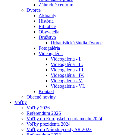
Záhradné centrum
Dvorce
Aktuality
História
Erb obce
Obyvatelia
Družstvo
Urbanistická štúdia Dvorce
Fotogaléria
Videogaléria
Videogaléria - I.
Videogaléria - II.
Videogaléria - III.
Videogaléria - IV.
Videogaléria - V.
Videogaléria - VI.
Kontakt
Obecné noviny
Voľby
Voľby 2026
Referendum 2026
Voľby do Európskeho parlamentu 2024
Voľby prezidenta 2024
Voľby do Národnej rady SR 2023
Referendum 2023