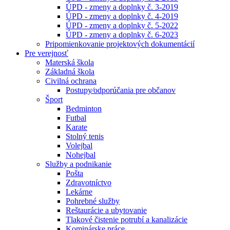
ÚPD - zmeny a doplnky č. 3-2019
ÚPD - zmeny a doplnky č. 4-2019
ÚPD - zmeny a doplnky č. 5-2022
ÚPD - zmeny a doplnky č. 6-2023
Pripomienkovanie projektových dokumentácií
Pre verejnosť
Materská škola
Základná škola
Civilná ochrana
Postupy⁄odporúčania pre občanov
Šport
Bedminton
Futbal
Karate
Stolný tenis
Volejbal
Nohejbal
Služby a podnikanie
Pošta
Zdravotníctvo
Lekárne
Pohrebné služby
Reštaurácie a ubytovanie
Tlakové čistenie potrubí a kanalizácie
Kominárske práce