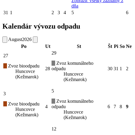
Zobraziť všetky záznamy z
dňa
31
1
2
3
4
5
6
Kalendár vývozu odpadu
August
2026
Po
Ut
St
Št
Pi
So
Ne
29
27
Zvoz komunálneho
Zvoz bioodpadu
28
odpadu
30
31
1
2
Huncovce
Huncovce
(Kežmarok)
(Kežmarok)
5
3
Zvoz komunálneho
Zvoz bioodpadu
4
odpadu
6
7
8
9
Huncovce
Huncovce
(Kežmarok)
(Kežmarok)
12