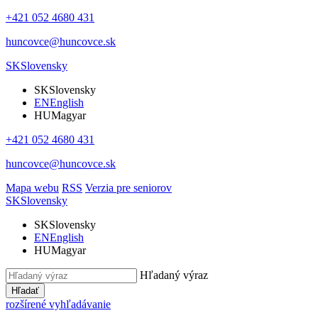
+421 052 4680 431
huncovce@huncovce.sk
SK
Slovensky
SK
Slovensky
EN
English
HU
Magyar
+421 052 4680 431
huncovce@huncovce.sk
Mapa webu
RSS
Verzia pre seniorov
SK
Slovensky
SK
Slovensky
EN
English
HU
Magyar
Hľadaný výraz
Hľadať
rozšírené vyhľadávanie