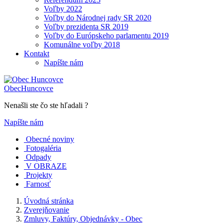
Voľby 2022
Voľby do Národnej rady SR 2020
Voľby prezidenta SR 2019
Voľby do Európskeho parlamentu 2019
Komunálne voľby 2018
Kontakt
Napíšte nám
Obec
Huncovce
Nenašli ste čo ste hľadali ?
Napíšte nám
Obecné noviny
Fotogaléria
Odpady
V OBRAZE
Projekty
Farnosť
Úvodná stránka
Zverejňovanie
Zmluvy, Faktúry, Objednávky - Obec