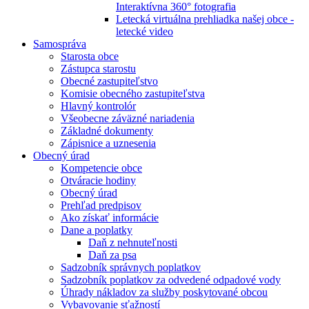
Interaktívna 360° fotografia
Letecká virtuálna prehliadka našej obce -
letecké video
Samospráva
Starosta obce
Zástupca starostu
Obecné zastupiteľstvo
Komisie obecného zastupiteľstva
Hlavný kontrolór
Všeobecne záväzné nariadenia
Základné dokumenty
Zápisnice a uznesenia
Obecný úrad
Kompetencie obce
Otváracie hodiny
Obecný úrad
Prehľad predpisov
Ako získať informácie
Dane a poplatky
Daň z nehnuteľnosti
Daň za psa
Sadzobník správnych poplatkov
Sadzobník poplatkov za odvedené odpadové vody
Úhrady nákladov za služby poskytované obcou
Vybavovanie sťažností