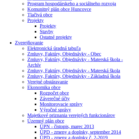
Program hospodárskeho a sociálneho rozvoja
Komunitný plán obce Huncovce
Tlačivá obce
Projekty
Projekty
Stavby
Ostatné projekty
Zverejňovanie
Elektronická úradná tabuľa
Zmluvy, Faktúry, Objednávky - Obec
Zmluvy, Faktúry, Objednávky - Materská škola -
Archív
Zmluvy, Faktúry, Objednávky - Materská škola
Zmluvy, Faktúry, Objednávky - Základná škola
Verejné obstáravanie
Ekonomika obce
Rozpočet obce
Záverečné účty
Monitorovacie správy
Výročné správy
Majetkové priznania verejných funkcionárov
Územný plán obce
ÚPN - čistopis, marec 2013
ÚPD - zmeny a doplnky, september 2014
ÚPD - zmeny a doplnky č. 2-2019