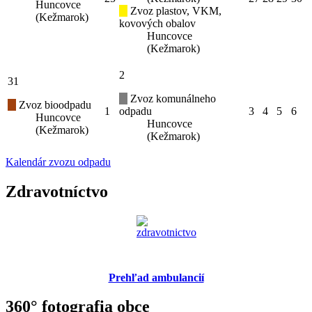
Huncovce
Zvoz plastov, VKM,
(Kežmarok)
kovových obalov
Huncovce
(Kežmarok)
2
31
Zvoz komunálneho
Zvoz bioodpadu
1
odpadu
3
4
5
6
Huncovce
Huncovce
(Kežmarok)
(Kežmarok)
Kalendár zvozu odpadu
Zdravotníctvo
Prehľad ambulancií
360° fotografia obce