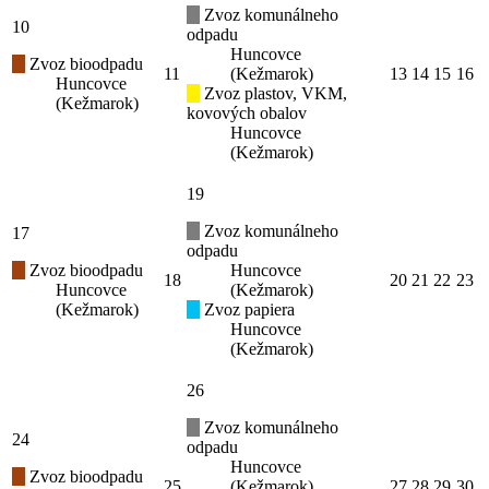
Zvoz komunálneho
10
odpadu
Huncovce
Zvoz bioodpadu
11
(Kežmarok)
13
14
15
16
Huncovce
Zvoz plastov, VKM,
(Kežmarok)
kovových obalov
Huncovce
(Kežmarok)
19
Zvoz komunálneho
17
odpadu
Zvoz bioodpadu
Huncovce
18
20
21
22
23
Huncovce
(Kežmarok)
(Kežmarok)
Zvoz papiera
Huncovce
(Kežmarok)
26
Zvoz komunálneho
24
odpadu
Huncovce
Zvoz bioodpadu
25
(Kežmarok)
27
28
29
30