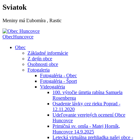
Sviatok
Meniny má
Ľubomíra
, Rastic
Obec
Huncovce
Obec
Základné informácie
Z dejín obce
Osobnosti obce
Fotogaleria
Fotogaléria - Obec
Fotogaléria - Šport
Videogaléria
100. výročie úmrtia rabína Samuela
Rosenberga
Osadenie lávky cez rieku Poprad -
12.11.2020
Udeľovanie verejných ocenení Obce
Huncovce
Primičná sv. omša - Matej Horník,
Huncovce 14.9.2025
Letecká virtuálna prehliadka našej obce -