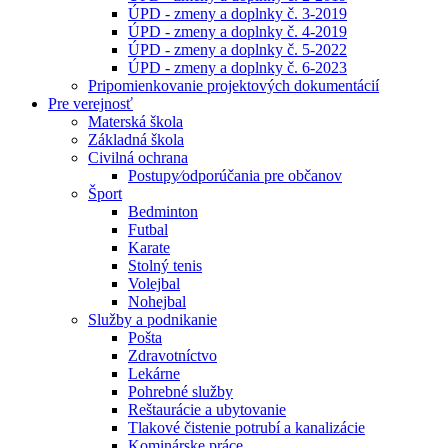
ÚPD - zmeny a doplnky č. 3-2019
ÚPD - zmeny a doplnky č. 4-2019
ÚPD - zmeny a doplnky č. 5-2022
ÚPD - zmeny a doplnky č. 6-2023
Pripomienkovanie projektových dokumentácií
Pre verejnosť
Materská škola
Základná škola
Civilná ochrana
Postupy⁄odporúčania pre občanov
Šport
Bedminton
Futbal
Karate
Stolný tenis
Volejbal
Nohejbal
Služby a podnikanie
Pošta
Zdravotníctvo
Lekárne
Pohrebné služby
Reštaurácie a ubytovanie
Tlakové čistenie potrubí a kanalizácie
Kominárske práce