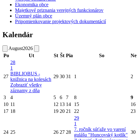
Ekonomika obce
Majetkové priznania verejných funkcionárov
Územný plán obce
Pripomienkovanie projektových dokumentácií
Kalendár
August
2026
Po
Ut
St
Št
Pia
So
Ne
28
1
BIBLIOBUS -
27
29
30
31
1
2
knižnica na kolesách
Zobraziť všetky
záznamy z dňa
3
4
5
6
7
8
9
10
11
12
13
14
15
16
17
18
19
20
21
22
23
29
1
7. ročník súťaže vo varení
24
25
26
27
28
30
gulášu "Huncovský kotlík"