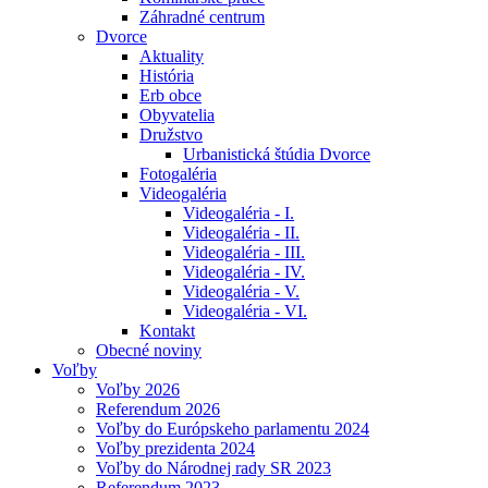
Záhradné centrum
Dvorce
Aktuality
História
Erb obce
Obyvatelia
Družstvo
Urbanistická štúdia Dvorce
Fotogaléria
Videogaléria
Videogaléria - I.
Videogaléria - II.
Videogaléria - III.
Videogaléria - IV.
Videogaléria - V.
Videogaléria - VI.
Kontakt
Obecné noviny
Voľby
Voľby 2026
Referendum 2026
Voľby do Európskeho parlamentu 2024
Voľby prezidenta 2024
Voľby do Národnej rady SR 2023
Referendum 2023