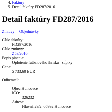
Faktúry
Detail faktúry FD287/2016
Detail faktúry FD287/2016
Zmluvy
|
Objednávky
Číslo faktúry:
FD287/2016
Číslo zmluvy:
Z53/2016
Popis plnenia:
Oplotenie futbalového ihriska - stĺpiky
Cena:
5 733,60 EUR
Odberateľ:
Obec Huncovce
IČO:
326232
Adresa:
Hlavná 29/2, 05992 Huncovce