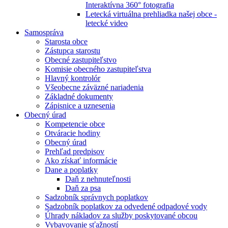
Interaktívna 360° fotografia
Letecká virtuálna prehliadka našej obce -
letecké video
Samospráva
Starosta obce
Zástupca starostu
Obecné zastupiteľstvo
Komisie obecného zastupiteľstva
Hlavný kontrolór
Všeobecne záväzné nariadenia
Základné dokumenty
Zápisnice a uznesenia
Obecný úrad
Kompetencie obce
Otváracie hodiny
Obecný úrad
Prehľad predpisov
Ako získať informácie
Dane a poplatky
Daň z nehnuteľnosti
Daň za psa
Sadzobník správnych poplatkov
Sadzobník poplatkov za odvedené odpadové vody
Úhrady nákladov za služby poskytované obcou
Vybavovanie sťažností