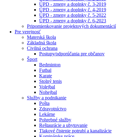
ÚPD - zmeny a doplnky č. 3-2019
ÚPD - zmeny a doplnky č. 4-2019
ÚPD - zmeny a doplnky č. 5-2022
ÚPD - zmeny a doplnky č. 6-2023
Pripomienkovanie projektových dokumentácií
Pre verejnosť
Materská škola
Základná škola
Civilná ochrana
Postupy⁄odporúčania pre občanov
Šport
Bedminton
Futbal
Karate
Stolný tenis
Volejbal
Nohejbal
Služby a podnikanie
Pošta
Zdravotníctvo
Lekárne
Pohrebné služby
Reštaurácie a ubytovanie
Tlakové čistenie potrubí a kanalizácie
Kominárske práce