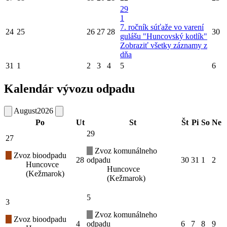
29
1
7. ročník súťaže vo varení
24
25
26
27
28
30
gulášu "Huncovský kotlík"
Zobraziť všetky záznamy z
dňa
31
1
2
3
4
5
6
Kalendár vývozu odpadu
August
2026
Po
Ut
St
Št
Pi
So
Ne
29
27
Zvoz komunálneho
Zvoz bioodpadu
28
odpadu
30
31
1
2
Huncovce
Huncovce
(Kežmarok)
(Kežmarok)
5
3
Zvoz komunálneho
Zvoz bioodpadu
4
odpadu
6
7
8
9