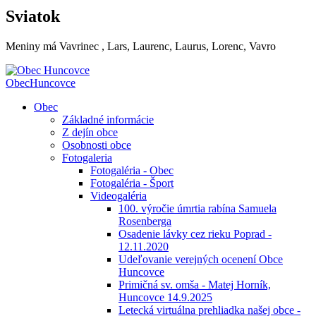
Sviatok
Meniny má
Vavrinec
, Lars, Laurenc, Laurus, Lorenc, Vavro
Obec
Huncovce
Obec
Základné informácie
Z dejín obce
Osobnosti obce
Fotogaleria
Fotogaléria - Obec
Fotogaléria - Šport
Videogaléria
100. výročie úmrtia rabína Samuela
Rosenberga
Osadenie lávky cez rieku Poprad -
12.11.2020
Udeľovanie verejných ocenení Obce
Huncovce
Primičná sv. omša - Matej Horník,
Huncovce 14.9.2025
Letecká virtuálna prehliadka našej obce -