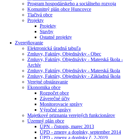
Program hospodárskeho a sociálneho rozvoja
Komunitný plán obce Huncovce
Tlačivá obce
Projekty
Projekty
Stavby
Ostatné projekty
Zverejňovanie
Elektronická úradná tabuľa
Zmluvy, Faktúry, Objednávky - Obec
Zmluvy, Faktúry, Objednávky - Materská škola -
Archív
Zmluvy, Faktúry, Objednávky - Materská škola
Zmluvy, Faktúry, Objednávky - Základná škola
Verejné obstáravanie
Ekonomika obce
Rozpočet obce
Záverečné účty
Monitorovacie správy
Výročné správy
Majetkové priznania verejných funkcionárov
Územný plán obce
ÚPN - čistopis, marec 2013
ÚPD - zmeny a doplnky, september 2014
ÚPD - zmeny a doplnky č. 2-2019