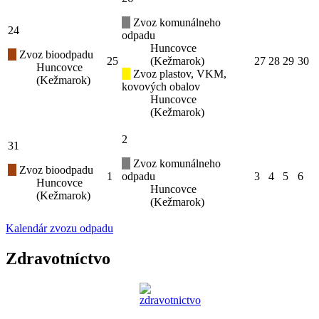
Zvoz komunálneho
24
odpadu
Huncovce
Zvoz bioodpadu
25
(Kežmarok)
27
28
29
30
Huncovce
Zvoz plastov, VKM,
(Kežmarok)
kovových obalov
Huncovce
(Kežmarok)
2
31
Zvoz komunálneho
Zvoz bioodpadu
1
odpadu
3
4
5
6
Huncovce
Huncovce
(Kežmarok)
(Kežmarok)
Kalendár zvozu odpadu
Zdravotníctvo