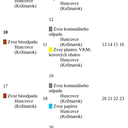
Huncovce
Huncovce
(Kežmarok)
(Kežmarok)
12
Zvoz komunálneho
10
odpadu
Huncovce
Zvoz bioodpadu
11
(Kežmarok)
13
14
15
16
Huncovce
Zvoz plastov, VKM,
(Kežmarok)
kovových obalov
Huncovce
(Kežmarok)
19
Zvoz komunálneho
17
odpadu
Zvoz bioodpadu
Huncovce
18
20
21
22
23
Huncovce
(Kežmarok)
(Kežmarok)
Zvoz papiera
Huncovce
(Kežmarok)
26