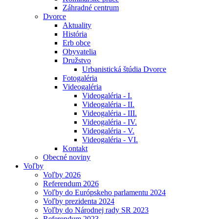
Záhradné centrum
Dvorce
Aktuality
História
Erb obce
Obyvatelia
Družstvo
Urbanistická štúdia Dvorce
Fotogaléria
Videogaléria
Videogaléria - I.
Videogaléria - II.
Videogaléria - III.
Videogaléria - IV.
Videogaléria - V.
Videogaléria - VI.
Kontakt
Obecné noviny
Voľby
Voľby 2026
Referendum 2026
Voľby do Európskeho parlamentu 2024
Voľby prezidenta 2024
Voľby do Národnej rady SR 2023
Referendum 2023