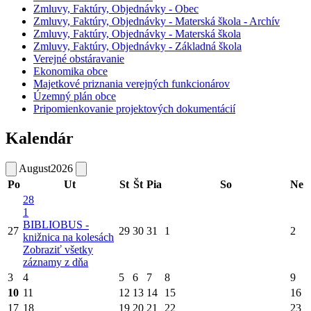
Zmluvy, Faktúry, Objednávky - Obec
Zmluvy, Faktúry, Objednávky - Materská škola - Archív
Zmluvy, Faktúry, Objednávky - Materská škola
Zmluvy, Faktúry, Objednávky - Základná škola
Verejné obstáravanie
Ekonomika obce
Majetkové priznania verejných funkcionárov
Územný plán obce
Pripomienkovanie projektových dokumentácií
Kalendár
August
2026
Po
Ut
St
Št
Pia
So
Ne
28
1
BIBLIOBUS -
27
29
30
31
1
2
knižnica na kolesách
Zobraziť všetky
záznamy z dňa
3
4
5
6
7
8
9
10
11
12
13
14
15
16
17
18
19
20
21
22
23