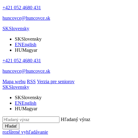
+421 052 4680 431
huncovce@huncovce.sk
SK
Slovensky
SK
Slovensky
EN
English
HU
Magyar
+421 052 4680 431
huncovce@huncovce.sk
Mapa webu
RSS
Verzia pre seniorov
SK
Slovensky
SK
Slovensky
EN
English
HU
Magyar
Hľadaný výraz
Hľadať
rozšírené vyhľadávanie