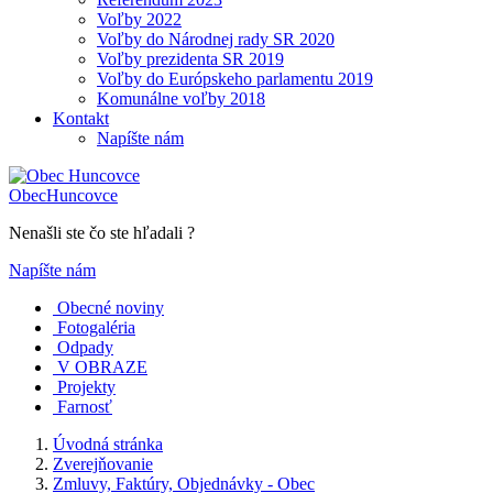
Voľby 2022
Voľby do Národnej rady SR 2020
Voľby prezidenta SR 2019
Voľby do Európskeho parlamentu 2019
Komunálne voľby 2018
Kontakt
Napíšte nám
Obec
Huncovce
Nenašli ste čo ste hľadali ?
Napíšte nám
Obecné noviny
Fotogaléria
Odpady
V OBRAZE
Projekty
Farnosť
Úvodná stránka
Zverejňovanie
Zmluvy, Faktúry, Objednávky - Obec