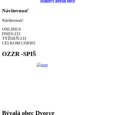
Mapový portál obce
Návštevnosť
Návštevnosť:
ONLINE:
0
DNES:
233
TÝŽDEŇ:
233
CELKOM:
1358303
OZZR -SPIŠ
Bývalá obec Dvorce