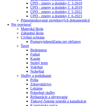
ÚPD - zmeny a doplnky č. 3-2019
ÚPD - zmeny a doplnky č. 4-2019
ÚPD - zmeny a doplnky č. 5-2022
ÚPD - zmeny a doplnky č. 6-2023
Pripomienkovanie projektových dokumentácií
Pre verejnosť
Materská škola
Základná škola
Civilná ochrana
Postupy⁄odporúčania pre občanov
Šport
Bedminton
Futbal
Karate
Stolný tenis
Volejbal
Nohejbal
Služby a podnikanie
Pošta
Zdravotníctvo
Lekárne
Pohrebné služby
Reštaurácie a ubytovanie
Tlakové čistenie potrubí a kanalizácie
Kominárske práce