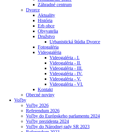
Záhradné centrum
Dvorce
Aktuality
História
Erb obce
Obyvatelia
Družstvo
Urbanistická štúdia Dvorce
Fotogaléria
Videogaléria
Videogaléria - I.
Videogaléria - II.
Videogaléria - III.
Videogaléria - IV.
Videogaléria - V.
Videogaléria - VI.
Kontakt
Obecné noviny
Voľby
Voľby 2026
Referendum 2026
Voľby do Európskeho parlamentu 2024
Voľby prezidenta 2024
Voľby do Národnej rady SR 2023
Referendum 2023