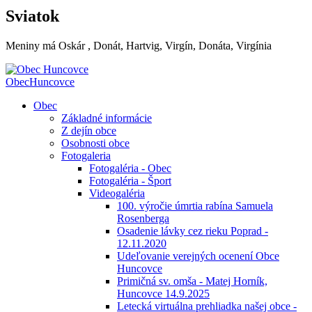
Sviatok
Meniny má
Oskár
, Donát, Hartvig, Virgín, Donáta, Virgínia
Obec
Huncovce
Obec
Základné informácie
Z dejín obce
Osobnosti obce
Fotogaleria
Fotogaléria - Obec
Fotogaléria - Šport
Videogaléria
100. výročie úmrtia rabína Samuela
Rosenberga
Osadenie lávky cez rieku Poprad -
12.11.2020
Udeľovanie verejných ocenení Obce
Huncovce
Primičná sv. omša - Matej Horník,
Huncovce 14.9.2025
Letecká virtuálna prehliadka našej obce -