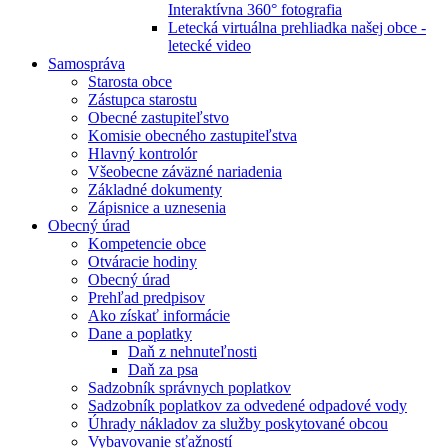
Interaktívna 360° fotografia
Letecká virtuálna prehliadka našej obce -
letecké video
Samospráva
Starosta obce
Zástupca starostu
Obecné zastupiteľstvo
Komisie obecného zastupiteľstva
Hlavný kontrolór
Všeobecne záväzné nariadenia
Základné dokumenty
Zápisnice a uznesenia
Obecný úrad
Kompetencie obce
Otváracie hodiny
Obecný úrad
Prehľad predpisov
Ako získať informácie
Dane a poplatky
Daň z nehnuteľnosti
Daň za psa
Sadzobník správnych poplatkov
Sadzobník poplatkov za odvedené odpadové vody
Úhrady nákladov za služby poskytované obcou
Vybavovanie sťažností