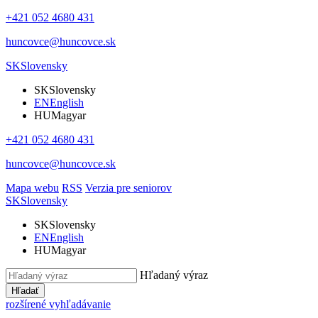
+421 052 4680 431
huncovce@huncovce.sk
SK
Slovensky
SK
Slovensky
EN
English
HU
Magyar
+421 052 4680 431
huncovce@huncovce.sk
Mapa webu
RSS
Verzia pre seniorov
SK
Slovensky
SK
Slovensky
EN
English
HU
Magyar
Hľadaný výraz
Hľadať
rozšírené vyhľadávanie