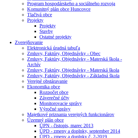
Program hospodárskeho a sociálneho rozvoja
Komunitný plán obce Huncovce
Tlačivá obce
Projekty
Projekty
Stavby
Ostatné projekty
Zverejňovanie
Elektronická úradná tabuľa
Zmluvy, Faktúry, Objednávky - Obec
Zmluvy, Faktúry, Objednávky - Materská škola -
Archív
Zmluvy, Faktúry, Objednávky - Materská škola
Zmluvy, Faktúry, Objednávky - Základná škola
Verejné obstáravanie
Ekonomika obce
Rozpočet obce
Záverečné účty
Monitorovacie správy
Výročné správy
Majetkové priznania verejných funkcionárov
Územný plán obce
ÚPN - čistopis, marec 2013
ÚPD - zmeny a doplnky, september 2014
ÚPD - zmeny a doplnky č. 2-2019