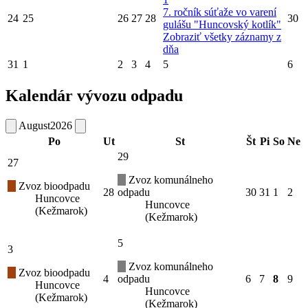
7. ročník súťaže vo varení
24
25
26
27
28
30
gulášu "Huncovský kotlík"
Zobraziť všetky záznamy z
dňa
31
1
2
3
4
5
6
Kalendár vývozu odpadu
August
2026
Po
Ut
St
Št
Pi
So
Ne
29
27
Zvoz komunálneho
Zvoz bioodpadu
28
odpadu
30
31
1
2
Huncovce
Huncovce
(Kežmarok)
(Kežmarok)
5
3
Zvoz komunálneho
Zvoz bioodpadu
4
odpadu
6
7
8
9
Huncovce
Huncovce
(Kežmarok)
(Kežmarok)