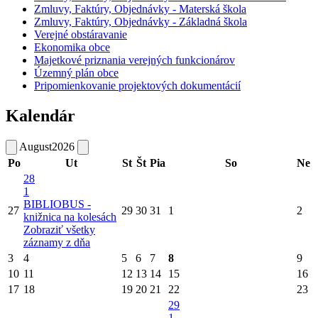
Zmluvy, Faktúry, Objednávky - Materská škola
Zmluvy, Faktúry, Objednávky - Základná škola
Verejné obstáravanie
Ekonomika obce
Majetkové priznania verejných funkcionárov
Územný plán obce
Pripomienkovanie projektových dokumentácií
Kalendár
August
2026
Po
Ut
St
Št
Pia
So
Ne
28
1
BIBLIOBUS -
27
29
30
31
1
2
knižnica na kolesách
Zobraziť všetky
záznamy z dňa
3
4
5
6
7
8
9
10
11
12
13
14
15
16
17
18
19
20
21
22
23
29
1