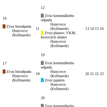
12
Zvoz komunálneho
10
odpadu
Huncovce
Zvoz bioodpadu
11
(Kežmarok)
13
14
15
16
Huncovce
Zvoz plastov, VKM,
(Kežmarok)
kovových obalov
Huncovce
(Kežmarok)
19
Zvoz komunálneho
17
odpadu
Zvoz bioodpadu
Huncovce
18
20
21
22
23
Huncovce
(Kežmarok)
(Kežmarok)
Zvoz papiera
Huncovce
(Kežmarok)
26
Zvoz komunálneho