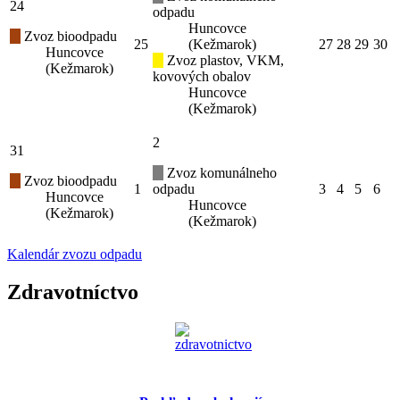
24
odpadu
Huncovce
Zvoz bioodpadu
25
(Kežmarok)
27
28
29
30
Huncovce
Zvoz plastov, VKM,
(Kežmarok)
kovových obalov
Huncovce
(Kežmarok)
2
31
Zvoz komunálneho
Zvoz bioodpadu
1
odpadu
3
4
5
6
Huncovce
Huncovce
(Kežmarok)
(Kežmarok)
Kalendár zvozu odpadu
Zdravotníctvo