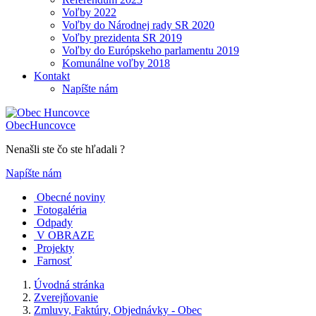
Voľby 2022
Voľby do Národnej rady SR 2020
Voľby prezidenta SR 2019
Voľby do Európskeho parlamentu 2019
Komunálne voľby 2018
Kontakt
Napíšte nám
Obec
Huncovce
Nenašli ste čo ste hľadali ?
Napíšte nám
Obecné noviny
Fotogaléria
Odpady
V OBRAZE
Projekty
Farnosť
Úvodná stránka
Zverejňovanie
Zmluvy, Faktúry, Objednávky - Obec