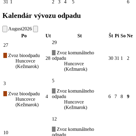
31
1
2
3
4
5
6
Kalendár vývozu odpadu
August
2026
Po
Ut
St
Št
Pi
So
Ne
29
27
Zvoz komunálneho
Zvoz bioodpadu
28
odpadu
30
31
1
2
Huncovce
Huncovce
(Kežmarok)
(Kežmarok)
5
3
Zvoz komunálneho
Zvoz bioodpadu
4
odpadu
6
7
8
9
Huncovce
Huncovce
(Kežmarok)
(Kežmarok)
12
Zvoz komunálneho
10
odpadu