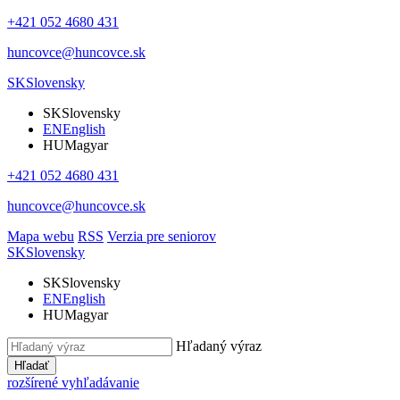
+421 052 4680 431
huncovce@huncovce.sk
SK
Slovensky
SK
Slovensky
EN
English
HU
Magyar
+421 052 4680 431
huncovce@huncovce.sk
Mapa webu
RSS
Verzia pre seniorov
SK
Slovensky
SK
Slovensky
EN
English
HU
Magyar
Hľadaný výraz
Hľadať
rozšírené vyhľadávanie