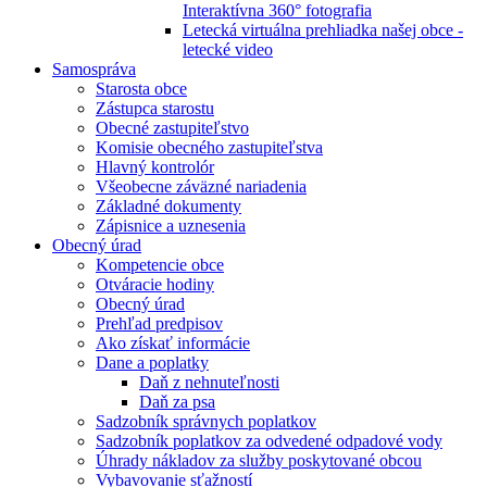
Interaktívna 360° fotografia
Letecká virtuálna prehliadka našej obce -
letecké video
Samospráva
Starosta obce
Zástupca starostu
Obecné zastupiteľstvo
Komisie obecného zastupiteľstva
Hlavný kontrolór
Všeobecne záväzné nariadenia
Základné dokumenty
Zápisnice a uznesenia
Obecný úrad
Kompetencie obce
Otváracie hodiny
Obecný úrad
Prehľad predpisov
Ako získať informácie
Dane a poplatky
Daň z nehnuteľnosti
Daň za psa
Sadzobník správnych poplatkov
Sadzobník poplatkov za odvedené odpadové vody
Úhrady nákladov za služby poskytované obcou
Vybavovanie sťažností