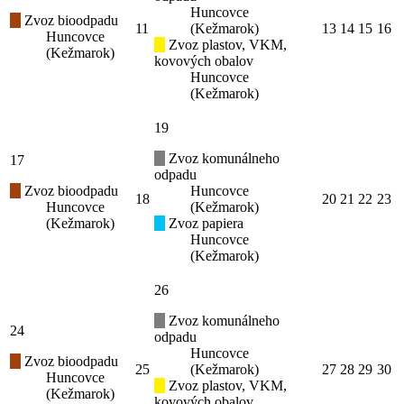
Huncovce
Zvoz bioodpadu
11
(Kežmarok)
13
14
15
16
Huncovce
Zvoz plastov, VKM,
(Kežmarok)
kovových obalov
Huncovce
(Kežmarok)
19
Zvoz komunálneho
17
odpadu
Zvoz bioodpadu
Huncovce
18
20
21
22
23
Huncovce
(Kežmarok)
(Kežmarok)
Zvoz papiera
Huncovce
(Kežmarok)
26
Zvoz komunálneho
24
odpadu
Huncovce
Zvoz bioodpadu
25
(Kežmarok)
27
28
29
30
Huncovce
Zvoz plastov, VKM,
(Kežmarok)
kovových obalov