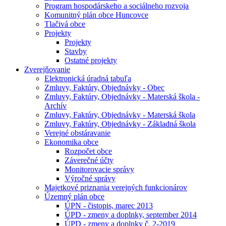
Program hospodárskeho a sociálneho rozvoja
Komunitný plán obce Huncovce
Tlačivá obce
Projekty
Projekty
Stavby
Ostatné projekty
Zverejňovanie
Elektronická úradná tabuľa
Zmluvy, Faktúry, Objednávky - Obec
Zmluvy, Faktúry, Objednávky - Materská škola -
Archív
Zmluvy, Faktúry, Objednávky - Materská škola
Zmluvy, Faktúry, Objednávky - Základná škola
Verejné obstáravanie
Ekonomika obce
Rozpočet obce
Záverečné účty
Monitorovacie správy
Výročné správy
Majetkové priznania verejných funkcionárov
Územný plán obce
ÚPN - čistopis, marec 2013
ÚPD - zmeny a doplnky, september 2014
ÚPD - zmeny a doplnky č. 2-2019