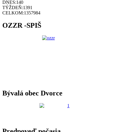
DNES:
140
TÝŽDEŇ:
1391
CELKOM:
1357984
OZZR -SPIŠ
Bývalá obec Dvorce
Predpoveď počasia