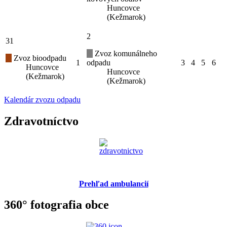
Huncovce
(Kežmarok)
2
31
Zvoz komunálneho
Zvoz bioodpadu
1
odpadu
3
4
5
6
Huncovce
Huncovce
(Kežmarok)
(Kežmarok)
Kalendár zvozu odpadu
Zdravotníctvo
Prehľad ambulancií
360° fotografia obce