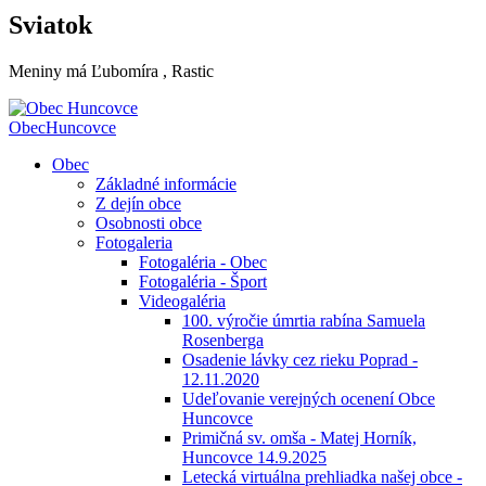
Sviatok
Meniny má
Ľubomíra
, Rastic
Obec
Huncovce
Obec
Základné informácie
Z dejín obce
Osobnosti obce
Fotogaleria
Fotogaléria - Obec
Fotogaléria - Šport
Videogaléria
100. výročie úmrtia rabína Samuela
Rosenberga
Osadenie lávky cez rieku Poprad -
12.11.2020
Udeľovanie verejných ocenení Obce
Huncovce
Primičná sv. omša - Matej Horník,
Huncovce 14.9.2025
Letecká virtuálna prehliadka našej obce -