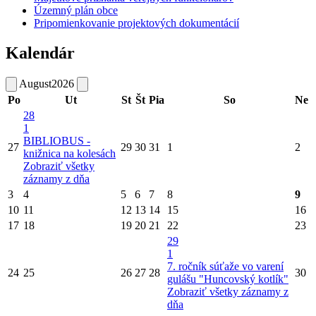
Územný plán obce
Pripomienkovanie projektových dokumentácií
Kalendár
August
2026
Po
Ut
St
Št
Pia
So
Ne
28
1
BIBLIOBUS -
27
29
30
31
1
2
knižnica na kolesách
Zobraziť všetky
záznamy z dňa
3
4
5
6
7
8
9
10
11
12
13
14
15
16
17
18
19
20
21
22
23
29
1
7. ročník súťaže vo varení
24
25
26
27
28
30
gulášu "Huncovský kotlík"
Zobraziť všetky záznamy z
dňa