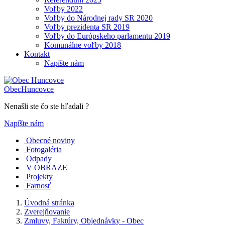
Voľby 2022
Voľby do Národnej rady SR 2020
Voľby prezidenta SR 2019
Voľby do Európskeho parlamentu 2019
Komunálne voľby 2018
Kontakt
Napíšte nám
Obec
Huncovce
Nenašli ste čo ste hľadali ?
Napíšte nám
Obecné noviny
Fotogaléria
Odpady
V OBRAZE
Projekty
Farnosť
Úvodná stránka
Zverejňovanie
Zmluvy, Faktúry, Objednávky - Obec