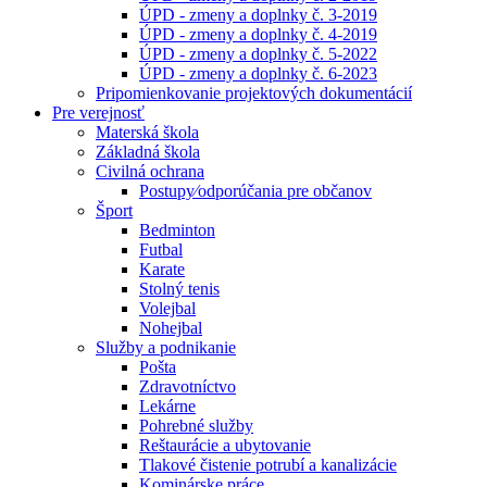
ÚPD - zmeny a doplnky č. 3-2019
ÚPD - zmeny a doplnky č. 4-2019
ÚPD - zmeny a doplnky č. 5-2022
ÚPD - zmeny a doplnky č. 6-2023
Pripomienkovanie projektových dokumentácií
Pre verejnosť
Materská škola
Základná škola
Civilná ochrana
Postupy⁄odporúčania pre občanov
Šport
Bedminton
Futbal
Karate
Stolný tenis
Volejbal
Nohejbal
Služby a podnikanie
Pošta
Zdravotníctvo
Lekárne
Pohrebné služby
Reštaurácie a ubytovanie
Tlakové čistenie potrubí a kanalizácie
Kominárske práce