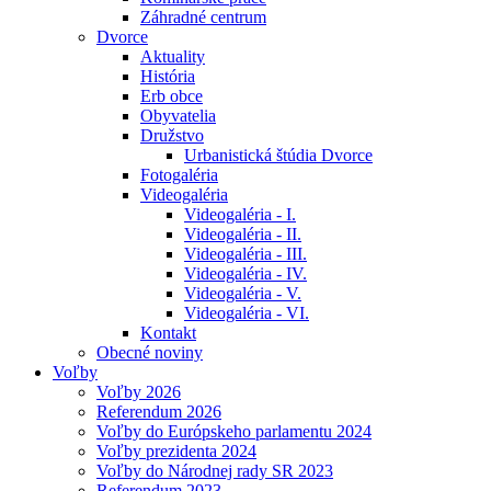
Záhradné centrum
Dvorce
Aktuality
História
Erb obce
Obyvatelia
Družstvo
Urbanistická štúdia Dvorce
Fotogaléria
Videogaléria
Videogaléria - I.
Videogaléria - II.
Videogaléria - III.
Videogaléria - IV.
Videogaléria - V.
Videogaléria - VI.
Kontakt
Obecné noviny
Voľby
Voľby 2026
Referendum 2026
Voľby do Európskeho parlamentu 2024
Voľby prezidenta 2024
Voľby do Národnej rady SR 2023
Referendum 2023