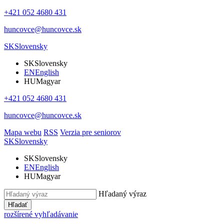
+421 052 4680 431
huncovce@huncovce.sk
SK
Slovensky
SK
Slovensky
EN
English
HU
Magyar
+421 052 4680 431
huncovce@huncovce.sk
Mapa webu
RSS
Verzia pre seniorov
SK
Slovensky
SK
Slovensky
EN
English
HU
Magyar
Hľadaný výraz
Hľadať
rozšírené vyhľadávanie