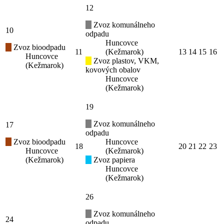
12
Zvoz komunálneho
10
odpadu
Huncovce
Zvoz bioodpadu
11
(Kežmarok)
13
14
15
16
Huncovce
Zvoz plastov, VKM,
(Kežmarok)
kovových obalov
Huncovce
(Kežmarok)
19
Zvoz komunálneho
17
odpadu
Zvoz bioodpadu
Huncovce
18
20
21
22
23
Huncovce
(Kežmarok)
(Kežmarok)
Zvoz papiera
Huncovce
(Kežmarok)
26
Zvoz komunálneho
24
odpadu