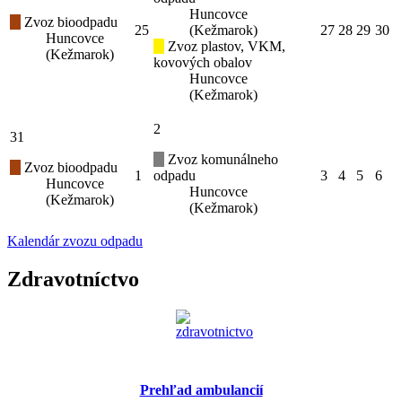
Huncovce
Zvoz bioodpadu
25
(Kežmarok)
27
28
29
30
Huncovce
Zvoz plastov, VKM,
(Kežmarok)
kovových obalov
Huncovce
(Kežmarok)
2
31
Zvoz komunálneho
Zvoz bioodpadu
1
odpadu
3
4
5
6
Huncovce
Huncovce
(Kežmarok)
(Kežmarok)
Kalendár zvozu odpadu
Zdravotníctvo
Prehľad ambulancií