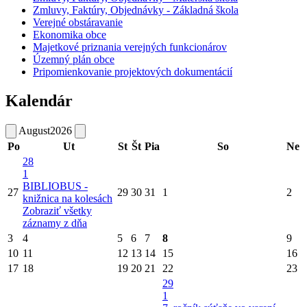
Zmluvy, Faktúry, Objednávky - Základná škola
Verejné obstáravanie
Ekonomika obce
Majetkové priznania verejných funkcionárov
Územný plán obce
Pripomienkovanie projektových dokumentácií
Kalendár
August
2026
Po
Ut
St
Št
Pia
So
Ne
28
1
BIBLIOBUS -
27
29
30
31
1
2
knižnica na kolesách
Zobraziť všetky
záznamy z dňa
3
4
5
6
7
8
9
10
11
12
13
14
15
16
17
18
19
20
21
22
23
29
1