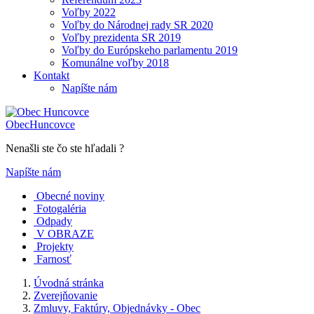
Voľby 2022
Voľby do Národnej rady SR 2020
Voľby prezidenta SR 2019
Voľby do Európskeho parlamentu 2019
Komunálne voľby 2018
Kontakt
Napíšte nám
Obec
Huncovce
Nenašli ste čo ste hľadali ?
Napíšte nám
Obecné noviny
Fotogaléria
Odpady
V OBRAZE
Projekty
Farnosť
Úvodná stránka
Zverejňovanie
Zmluvy, Faktúry, Objednávky - Obec