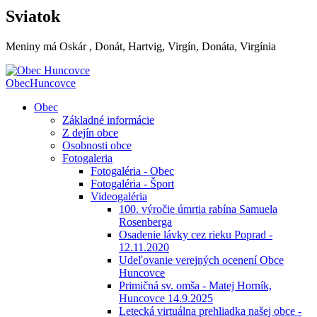
Sviatok
Meniny má
Oskár
, Donát, Hartvig, Virgín, Donáta, Virgínia
Obec
Huncovce
Obec
Základné informácie
Z dejín obce
Osobnosti obce
Fotogaleria
Fotogaléria - Obec
Fotogaléria - Šport
Videogaléria
100. výročie úmrtia rabína Samuela
Rosenberga
Osadenie lávky cez rieku Poprad -
12.11.2020
Udeľovanie verejných ocenení Obce
Huncovce
Primičná sv. omša - Matej Horník,
Huncovce 14.9.2025
Letecká virtuálna prehliadka našej obce -