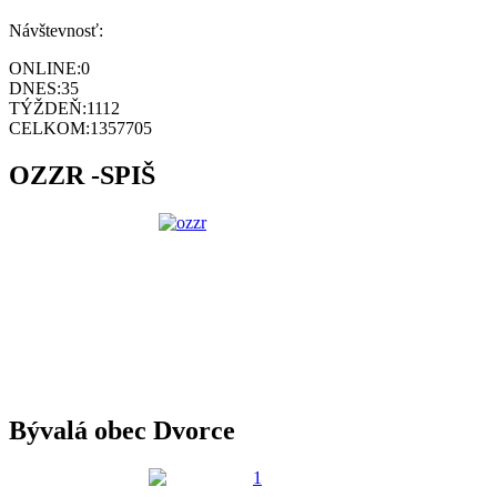
Návštevnosť:
ONLINE:
0
DNES:
35
TÝŽDEŇ:
1112
CELKOM:
1357705
OZZR -SPIŠ
Bývalá obec Dvorce