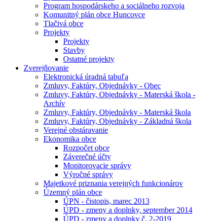
Program hospodárskeho a sociálneho rozvoja
Komunitný plán obce Huncovce
Tlačivá obce
Projekty
Projekty
Stavby
Ostatné projekty
Zverejňovanie
Elektronická úradná tabuľa
Zmluvy, Faktúry, Objednávky - Obec
Zmluvy, Faktúry, Objednávky - Materská škola -
Archív
Zmluvy, Faktúry, Objednávky - Materská škola
Zmluvy, Faktúry, Objednávky - Základná škola
Verejné obstáravanie
Ekonomika obce
Rozpočet obce
Záverečné účty
Monitorovacie správy
Výročné správy
Majetkové priznania verejných funkcionárov
Územný plán obce
ÚPN - čistopis, marec 2013
ÚPD - zmeny a doplnky, september 2014
ÚPD - zmeny a doplnky č. 2-2019