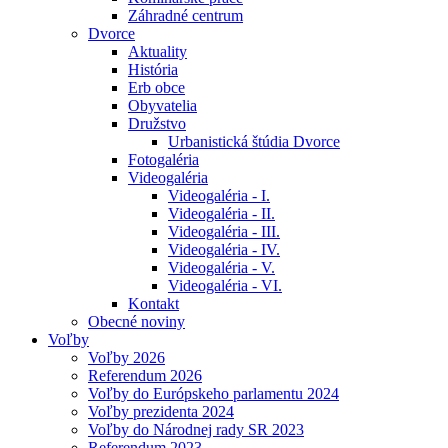
Záhradné centrum
Dvorce
Aktuality
História
Erb obce
Obyvatelia
Družstvo
Urbanistická štúdia Dvorce
Fotogaléria
Videogaléria
Videogaléria - I.
Videogaléria - II.
Videogaléria - III.
Videogaléria - IV.
Videogaléria - V.
Videogaléria - VI.
Kontakt
Obecné noviny
Voľby
Voľby 2026
Referendum 2026
Voľby do Európskeho parlamentu 2024
Voľby prezidenta 2024
Voľby do Národnej rady SR 2023
Referendum 2023