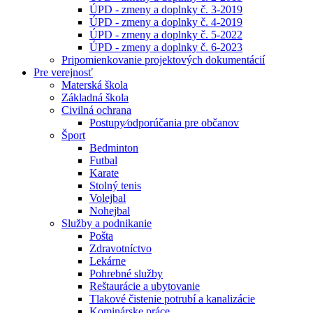
ÚPD - zmeny a doplnky č. 3-2019
ÚPD - zmeny a doplnky č. 4-2019
ÚPD - zmeny a doplnky č. 5-2022
ÚPD - zmeny a doplnky č. 6-2023
Pripomienkovanie projektových dokumentácií
Pre verejnosť
Materská škola
Základná škola
Civilná ochrana
Postupy⁄odporúčania pre občanov
Šport
Bedminton
Futbal
Karate
Stolný tenis
Volejbal
Nohejbal
Služby a podnikanie
Pošta
Zdravotníctvo
Lekárne
Pohrebné služby
Reštaurácie a ubytovanie
Tlakové čistenie potrubí a kanalizácie
Kominárske práce