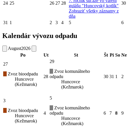
7. ročník súťaže vo varení
24
25
26
27
28
30
gulášu "Huncovský kotlík"
Zobraziť všetky záznamy z
dňa
31
1
2
3
4
5
6
Kalendár vývozu odpadu
August
2026
Po
Ut
St
Št
Pi
So
Ne
29
27
Zvoz komunálneho
Zvoz bioodpadu
28
odpadu
30
31
1
2
Huncovce
Huncovce
(Kežmarok)
(Kežmarok)
5
3
Zvoz komunálneho
Zvoz bioodpadu
4
odpadu
6
7
8
9
Huncovce
Huncovce
(Kežmarok)
(Kežmarok)