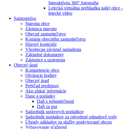
Interaktívna 360° fotografia
Letecká virtuálna prehliadka našej obce -
letecké video
Samospráva
Starosta obce
Zástupca starostu
Obecné zastupiteľstvo
Komisie obecného zastupiteľstva
Hlavný kontrolór
Všeobecne záväzné nariadenia
Základné dokumenty
Zápisnice a uznesenia
Obecný úrad
Kompetencie obce
Otváracie hodiny
Obecný úrad
Prehľad predpisov
Ako získať informácie
Dane a poplatky
Daň z nehnuteľnosti
Daň za psa
Sadzobník správnych poplatkov
Sadzobník poplatkov za odvedené odpadové vody
Úhrady nákladov za služby poskytované obcou
Vybavovanie sťažností