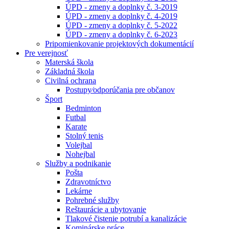
ÚPD - zmeny a doplnky č. 3-2019
ÚPD - zmeny a doplnky č. 4-2019
ÚPD - zmeny a doplnky č. 5-2022
ÚPD - zmeny a doplnky č. 6-2023
Pripomienkovanie projektových dokumentácií
Pre verejnosť
Materská škola
Základná škola
Civilná ochrana
Postupy⁄odporúčania pre občanov
Šport
Bedminton
Futbal
Karate
Stolný tenis
Volejbal
Nohejbal
Služby a podnikanie
Pošta
Zdravotníctvo
Lekárne
Pohrebné služby
Reštaurácie a ubytovanie
Tlakové čistenie potrubí a kanalizácie
Kominárske práce