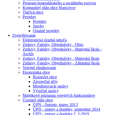
Program hospodárskeho a sociálneho rozvoja
Komunitný plán obce Huncovce
Tlačivá obce
Projekty
Projekty
Stavby
Ostatné projekty
Zverejňovanie
Elektronická úradná tabuľa
Zmluvy, Faktúry, Objednávky - Obec
Zmluvy, Faktúry, Objednávky - Materská škola -
Archív
Zmluvy, Faktúry, Objednávky - Materská škola
Zmluvy, Faktúry, Objednávky - Základná škola
Verejné obstáravanie
Ekonomika obce
Rozpočet obce
Záverečné účty
Monitorovacie správy
Výročné správy
Majetkové priznania verejných funkcionárov
Územný plán obce
ÚPN - čistopis, marec 2013
ÚPD - zmeny a doplnky, september 2014
ÚPD - zmeny a doplnky č. 2-2019