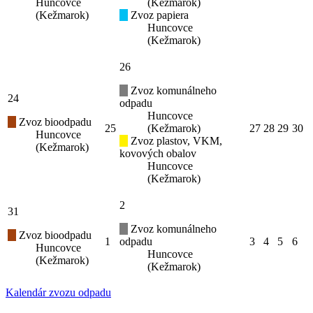
Huncovce
(Kežmarok)
(Kežmarok)
Zvoz papiera
Huncovce
(Kežmarok)
26
Zvoz komunálneho
24
odpadu
Huncovce
Zvoz bioodpadu
25
(Kežmarok)
27
28
29
30
Huncovce
Zvoz plastov, VKM,
(Kežmarok)
kovových obalov
Huncovce
(Kežmarok)
2
31
Zvoz komunálneho
Zvoz bioodpadu
1
odpadu
3
4
5
6
Huncovce
Huncovce
(Kežmarok)
(Kežmarok)
Kalendár zvozu odpadu