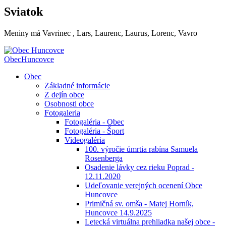
Sviatok
Meniny má
Vavrinec
, Lars, Laurenc, Laurus, Lorenc, Vavro
Obec
Huncovce
Obec
Základné informácie
Z dejín obce
Osobnosti obce
Fotogaleria
Fotogaléria - Obec
Fotogaléria - Šport
Videogaléria
100. výročie úmrtia rabína Samuela
Rosenberga
Osadenie lávky cez rieku Poprad -
12.11.2020
Udeľovanie verejných ocenení Obce
Huncovce
Primičná sv. omša - Matej Horník,
Huncovce 14.9.2025
Letecká virtuálna prehliadka našej obce -