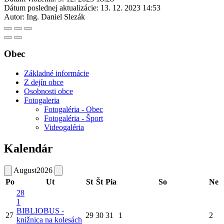
Dátum poslednej aktualizácie:
13. 12. 2023 14:53
Autor:
Ing. Daniel Slezák
Obec
Základné informácie
Z dejín obce
Osobnosti obce
Fotogaleria
Fotogaléria - Obec
Fotogaléria - Šport
Videogaléria
Kalendár
August
2026
Po
Ut
St
Št
Pia
So
Ne
28
1
BIBLIOBUS -
27
29
30
31
1
2
knižnica na kolesách