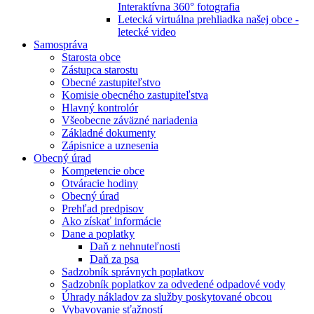
Interaktívna 360° fotografia
Letecká virtuálna prehliadka našej obce -
letecké video
Samospráva
Starosta obce
Zástupca starostu
Obecné zastupiteľstvo
Komisie obecného zastupiteľstva
Hlavný kontrolór
Všeobecne záväzné nariadenia
Základné dokumenty
Zápisnice a uznesenia
Obecný úrad
Kompetencie obce
Otváracie hodiny
Obecný úrad
Prehľad predpisov
Ako získať informácie
Dane a poplatky
Daň z nehnuteľnosti
Daň za psa
Sadzobník správnych poplatkov
Sadzobník poplatkov za odvedené odpadové vody
Úhrady nákladov za služby poskytované obcou
Vybavovanie sťažností