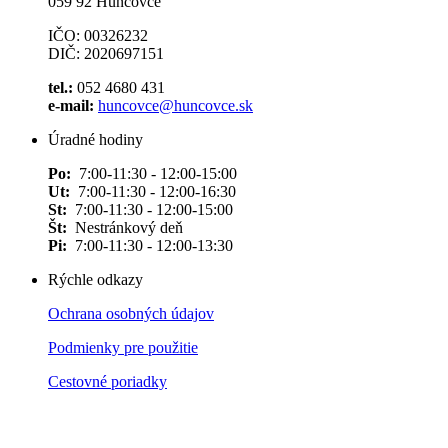
059 92 Huncovce
IČO: 00326232
DIČ: 2020697151
tel.:
052 4680 431
e-mail:
huncovce@huncovce.sk
Úradné hodiny
Po:
7:00-11:30 - 12:00-15:00
Ut:
7:00-11:30 - 12:00-16:30
St:
7:00-11:30 - 12:00-15:00
Št:
Nestránkový deň
Pi:
7:00-11:30 - 12:00-13:30
Rýchle odkazy
Ochrana osobných údajov
Podmienky pre použitie
Cestovné poriadky