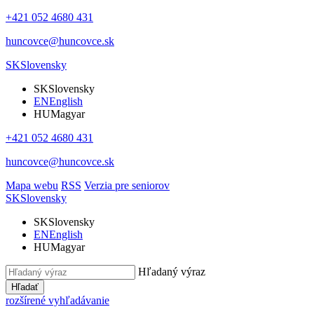
+421 052 4680 431
huncovce@huncovce.sk
SK
Slovensky
SK
Slovensky
EN
English
HU
Magyar
+421 052 4680 431
huncovce@huncovce.sk
Mapa webu
RSS
Verzia pre seniorov
SK
Slovensky
SK
Slovensky
EN
English
HU
Magyar
Hľadaný výraz
Hľadať
rozšírené vyhľadávanie