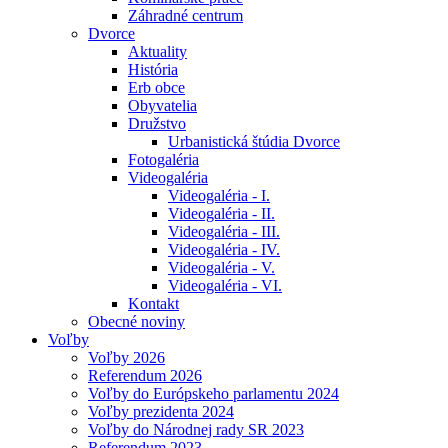
Záhradné centrum
Dvorce
Aktuality
História
Erb obce
Obyvatelia
Družstvo
Urbanistická štúdia Dvorce
Fotogaléria
Videogaléria
Videogaléria - I.
Videogaléria - II.
Videogaléria - III.
Videogaléria - IV.
Videogaléria - V.
Videogaléria - VI.
Kontakt
Obecné noviny
Voľby
Voľby 2026
Referendum 2026
Voľby do Európskeho parlamentu 2024
Voľby prezidenta 2024
Voľby do Národnej rady SR 2023
Referendum 2023