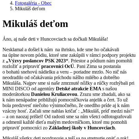
Fotogaléria - Obec
Mikuláš deťom
Mikuláš deťom
Áno, aj naše deti v Huncovciach sa dočkali Mikuláša!
Nesklamal a došiel k nám na ihrisko, kde sme ho očakávali
na úplne novom pódiu, ktoré sme zakúpili v rámci podpory projektu
z
„Výzvy poslancov PSK 2023“
. Priestor a pódium nám pomohli
rozložiť a pripraviť
pracovníci OcÚ
. Pani Zima sa postarala
o bohatú snehovú nádielku a veru – poriadne mrzlo. No nič nás
neodradilo od očakávania príchodu nášho milého a dobrého
Mikuláša. Najprv sme si naše zmrznuté nôžky a rúčky rozhýbali pri
MINI DISCO od agentúry
Detské atrakcie EMA
s našou
moderátorkou
Danielou Kruliacovou
. Zrazu sme zbadali, ako sa
k nám nenápadne približujú pomocníčkovia anjelik a čert. To už
bola predzvesť niečoho výnimočného, že onedlho príde aj k nám
vzácny hosť. Začali sme nahlas kričať : „Mikuláš, príď medzi nás!“
– a on naozaj prišiel! Od radosti sme sa ním všetci odfotografovali
a odmenil každé dieťa malým medovníčkom, ktoré mu pomohli
pripraviť pomocníci zo
Základnej školy v Huncovciach
.
Mikuláš všetky deti pozdravuje a teší sa na stretnutie opäť o rok!