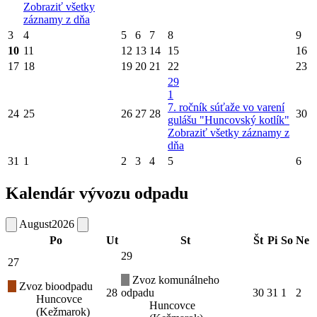
Zobraziť všetky
záznamy z dňa
3
4
5
6
7
8
9
10
11
12
13
14
15
16
17
18
19
20
21
22
23
29
1
7. ročník súťaže vo varení
24
25
26
27
28
30
gulášu "Huncovský kotlík"
Zobraziť všetky záznamy z
dňa
31
1
2
3
4
5
6
Kalendár vývozu odpadu
August
2026
Po
Ut
St
Št
Pi
So
Ne
29
27
Zvoz komunálneho
Zvoz bioodpadu
28
odpadu
30
31
1
2
Huncovce
Huncovce
(Kežmarok)