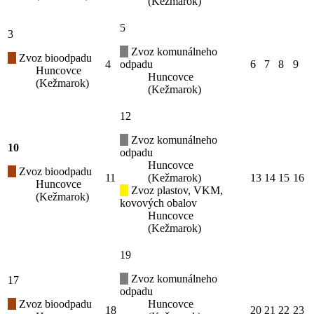
(Kežmarok)
5
3
Zvoz komunálneho
Zvoz bioodpadu
4
odpadu
6
7
8
9
Huncovce
Huncovce
(Kežmarok)
(Kežmarok)
12
Zvoz komunálneho
10
odpadu
Huncovce
Zvoz bioodpadu
11
(Kežmarok)
13
14
15
16
Huncovce
Zvoz plastov, VKM,
(Kežmarok)
kovových obalov
Huncovce
(Kežmarok)
19
Zvoz komunálneho
17
odpadu
Zvoz bioodpadu
Huncovce
18
20
21
22
23