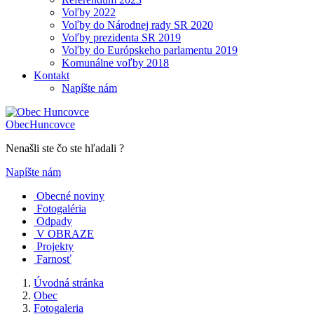
Voľby 2022
Voľby do Národnej rady SR 2020
Voľby prezidenta SR 2019
Voľby do Európskeho parlamentu 2019
Komunálne voľby 2018
Kontakt
Napíšte nám
Obec
Huncovce
Nenašli ste čo ste hľadali ?
Napíšte nám
Obecné noviny
Fotogaléria
Odpady
V OBRAZE
Projekty
Farnosť
Úvodná stránka
Obec
Fotogaleria