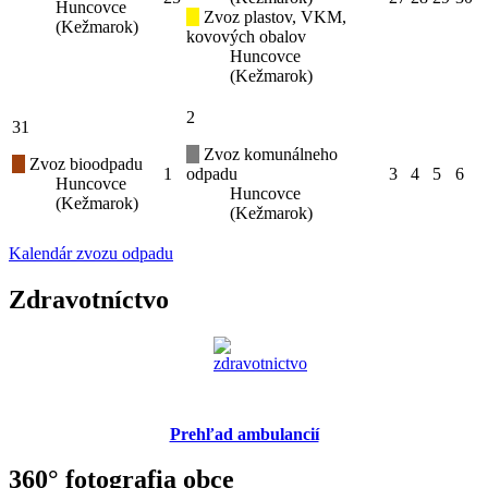
Huncovce
Zvoz plastov, VKM,
(Kežmarok)
kovových obalov
Huncovce
(Kežmarok)
2
31
Zvoz komunálneho
Zvoz bioodpadu
1
odpadu
3
4
5
6
Huncovce
Huncovce
(Kežmarok)
(Kežmarok)
Kalendár zvozu odpadu
Zdravotníctvo
Prehľad ambulancií
360° fotografia obce