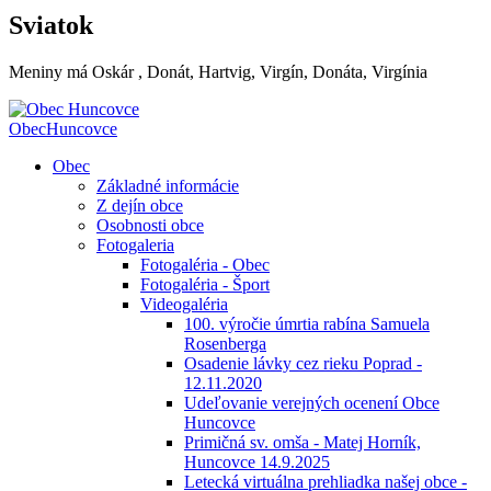
Sviatok
Meniny má
Oskár
, Donát, Hartvig, Virgín, Donáta, Virgínia
Obec
Huncovce
Obec
Základné informácie
Z dejín obce
Osobnosti obce
Fotogaleria
Fotogaléria - Obec
Fotogaléria - Šport
Videogaléria
100. výročie úmrtia rabína Samuela
Rosenberga
Osadenie lávky cez rieku Poprad -
12.11.2020
Udeľovanie verejných ocenení Obce
Huncovce
Primičná sv. omša - Matej Horník,
Huncovce 14.9.2025
Letecká virtuálna prehliadka našej obce -