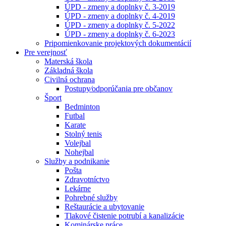
ÚPD - zmeny a doplnky č. 3-2019
ÚPD - zmeny a doplnky č. 4-2019
ÚPD - zmeny a doplnky č. 5-2022
ÚPD - zmeny a doplnky č. 6-2023
Pripomienkovanie projektových dokumentácií
Pre verejnosť
Materská škola
Základná škola
Civilná ochrana
Postupy⁄odporúčania pre občanov
Šport
Bedminton
Futbal
Karate
Stolný tenis
Volejbal
Nohejbal
Služby a podnikanie
Pošta
Zdravotníctvo
Lekárne
Pohrebné služby
Reštaurácie a ubytovanie
Tlakové čistenie potrubí a kanalizácie
Kominárske práce