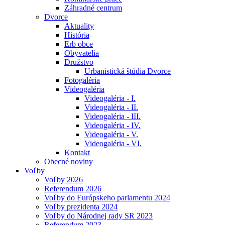
Záhradné centrum
Dvorce
Aktuality
História
Erb obce
Obyvatelia
Družstvo
Urbanistická štúdia Dvorce
Fotogaléria
Videogaléria
Videogaléria - I.
Videogaléria - II.
Videogaléria - III.
Videogaléria - IV.
Videogaléria - V.
Videogaléria - VI.
Kontakt
Obecné noviny
Voľby
Voľby 2026
Referendum 2026
Voľby do Európskeho parlamentu 2024
Voľby prezidenta 2024
Voľby do Národnej rady SR 2023
Referendum 2023