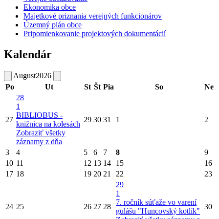
Ekonomika obce
Majetkové priznania verejných funkcionárov
Územný plán obce
Pripomienkovanie projektových dokumentácií
Kalendár
August
2026
Po
Ut
St
Št
Pia
So
Ne
28
1
BIBLIOBUS -
27
29
30
31
1
2
knižnica na kolesách
Zobraziť všetky
záznamy z dňa
3
4
5
6
7
8
9
10
11
12
13
14
15
16
17
18
19
20
21
22
23
29
1
7. ročník súťaže vo varení
24
25
26
27
28
30
gulášu "Huncovský kotlík"