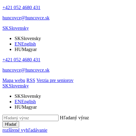
+421 052 4680 431
huncovce@huncovce.sk
SK
Slovensky
SK
Slovensky
EN
English
HU
Magyar
+421 052 4680 431
huncovce@huncovce.sk
Mapa webu
RSS
Verzia pre seniorov
SK
Slovensky
SK
Slovensky
EN
English
HU
Magyar
Hľadaný výraz
Hľadať
rozšírené vyhľadávanie