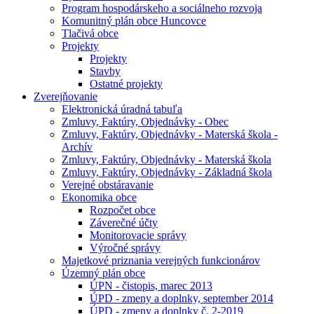
Program hospodárskeho a sociálneho rozvoja
Komunitný plán obce Huncovce
Tlačivá obce
Projekty
Projekty
Stavby
Ostatné projekty
Zverejňovanie
Elektronická úradná tabuľa
Zmluvy, Faktúry, Objednávky - Obec
Zmluvy, Faktúry, Objednávky - Materská škola -
Archív
Zmluvy, Faktúry, Objednávky - Materská škola
Zmluvy, Faktúry, Objednávky - Základná škola
Verejné obstáravanie
Ekonomika obce
Rozpočet obce
Záverečné účty
Monitorovacie správy
Výročné správy
Majetkové priznania verejných funkcionárov
Územný plán obce
ÚPN - čistopis, marec 2013
ÚPD - zmeny a doplnky, september 2014
ÚPD - zmeny a doplnky č. 2-2019