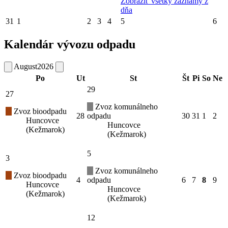
Zobraziť všetky záznamy z
dňa
31
1
2
3
4
5
6
Kalendár vývozu odpadu
August
2026
Po
Ut
St
Št
Pi
So
Ne
29
27
Zvoz komunálneho
Zvoz bioodpadu
28
odpadu
30
31
1
2
Huncovce
Huncovce
(Kežmarok)
(Kežmarok)
5
3
Zvoz komunálneho
Zvoz bioodpadu
4
odpadu
6
7
8
9
Huncovce
Huncovce
(Kežmarok)
(Kežmarok)
12