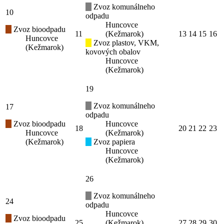
Zvoz komunálneho
10
odpadu
Huncovce
Zvoz bioodpadu
11
(Kežmarok)
13
14
15
16
Huncovce
Zvoz plastov, VKM,
(Kežmarok)
kovových obalov
Huncovce
(Kežmarok)
19
Zvoz komunálneho
17
odpadu
Zvoz bioodpadu
Huncovce
18
20
21
22
23
Huncovce
(Kežmarok)
(Kežmarok)
Zvoz papiera
Huncovce
(Kežmarok)
26
Zvoz komunálneho
24
odpadu
Huncovce
Zvoz bioodpadu
25
(Kežmarok)
27
28
29
30