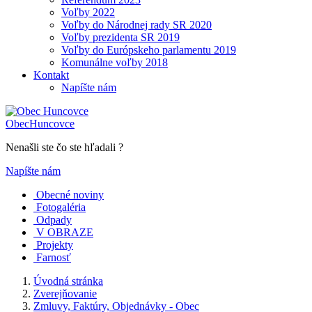
Voľby 2022
Voľby do Národnej rady SR 2020
Voľby prezidenta SR 2019
Voľby do Európskeho parlamentu 2019
Komunálne voľby 2018
Kontakt
Napíšte nám
Obec
Huncovce
Nenašli ste čo ste hľadali ?
Napíšte nám
Obecné noviny
Fotogaléria
Odpady
V OBRAZE
Projekty
Farnosť
Úvodná stránka
Zverejňovanie
Zmluvy, Faktúry, Objednávky - Obec