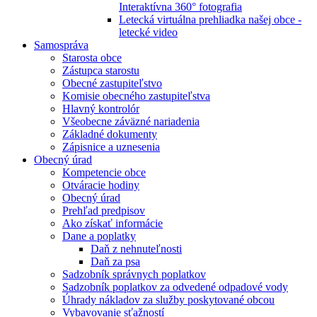
Interaktívna 360° fotografia
Letecká virtuálna prehliadka našej obce -
letecké video
Samospráva
Starosta obce
Zástupca starostu
Obecné zastupiteľstvo
Komisie obecného zastupiteľstva
Hlavný kontrolór
Všeobecne záväzné nariadenia
Základné dokumenty
Zápisnice a uznesenia
Obecný úrad
Kompetencie obce
Otváracie hodiny
Obecný úrad
Prehľad predpisov
Ako získať informácie
Dane a poplatky
Daň z nehnuteľnosti
Daň za psa
Sadzobník správnych poplatkov
Sadzobník poplatkov za odvedené odpadové vody
Úhrady nákladov za služby poskytované obcou
Vybavovanie sťažností