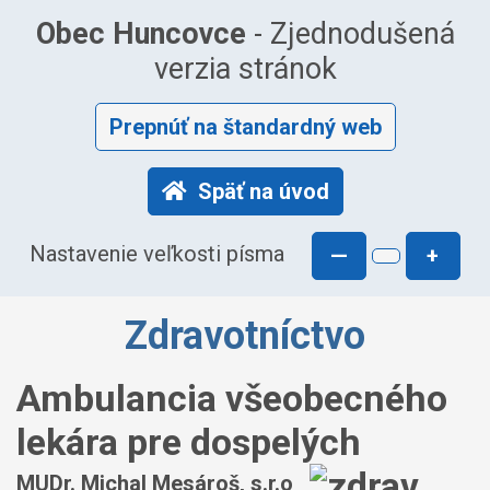
Obec Huncovce
- Zjednodušená
verzia stránok
Prepnúť na štandardný web
Späť na úvod
Nastavenie veľkosti písma
—
+
Zdravotníctvo
Ambulancia všeobecného
lekára pre dospelých
MUDr. Michal Mesároš, s.r.o